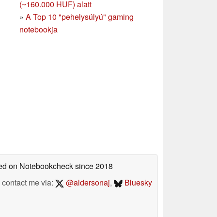
(~160.000 HUF) alatt
»
A Top 10 "pehelysúlyú" gaming
notebookja
shed on Notebookcheck
since 2018
contact me via:
@aldersonaj
,
Bluesky