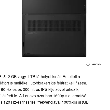
ⓘ Lenovo
 512 GB vagy 1 TB tárhelyet kínál. Emellett a
t is mellékel, utóbbiakért kis felárat kell fizetni.
60 Hz-es és 300 nit-es IPS kijelzővel érkezik,
t fedi le. A Lenovo azonban 1600p-s alternatívát
 és 120 Hz-es frissítési frekvenciával 100%-os sRGB