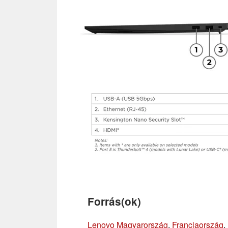
Forrás(ok)
Lenovo Magyarország
,
Franciaország
,