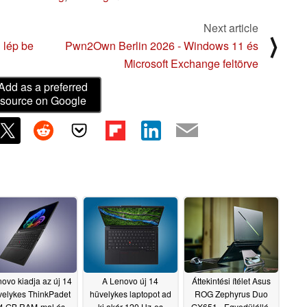
Next article
⟩
 lép be
Pwn2Own Berlin 2026 - Windows 11 és
Microsoft Exchange feltörve
Add as a preferred
source on Google
ovo kiadja az új 14
A Lenovo új 14
Áttekintési ítélet Asus
velykes ThinkPadet
hüvelykes laptopot ad
ROG Zephyrus Duo
4 GB RAM-mal és
ki akár 120 Hz-es
GX651 - Egyedülálló,