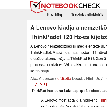
Kezdőlap
Tesztek / áttekintők
A Lenovo kiadja a nemzetkö
ThinkPadet 120 Hz-es kijelz
A Lenovo nemzetközileg is megjelentette új,
ThinkPadjét. A számos más modern 16 hüve
olcsóbb alternatívája, a ThinkPad E16 Gen 3 
processzort akár 60 Wh-s akkumulátorral és 1
kombinálja.
Alex Alderson (
fordította
DeepL / Ninh Duy),
🇺🇸
🇩🇪
...
ThinkPad
Intel
Lunar Lake
Laptop / Notebook
La
A Lenovo most adta ki a high-end
Thin
európában és Ausztráliában. Ezzel eg