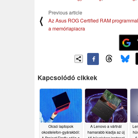
Previous article
⟨
Az Asus ROG Certified RAM programmal
a memóriapiacra
Kapcsolódó cikkek
Olcsó laptopok
A Lenovo a vártnál
Len
okostelefon-gyárakból:
hamarabb kiadja az új
hü
A Project Firefly célja a
16 hüvelykes laptopot
6