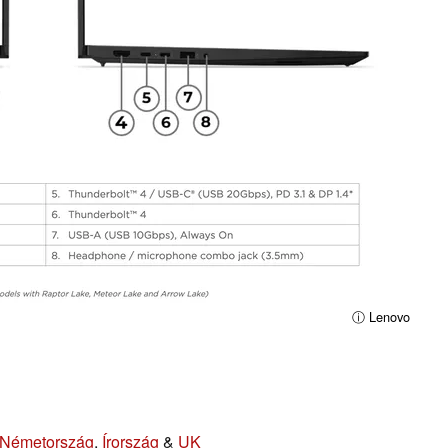
ⓘ Lenovo
Németország
,
Írország
&
UK