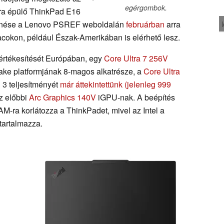
egérgombok.
jára épülő ThinkPad E16
elenése a Lenovo PSREF weboldalán
februárban
arra
acokon, például Észak-Amerikában is elérhető lesz.
 értékesítését Európában, egy
Core Ultra 7 256V
Lake platformjának 8-magos alkatrésze, a
Core Ultra
3 teljesítményét
már áttekintettünk
(jelenleg 999
z előbbi
Arc Graphics 140V
iGPU-nak. A beépítés
ra korlátozza a ThinkPadet, mivel az Intel a
tartalmazza.