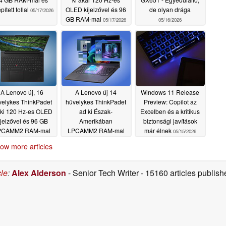
pített tollal
OLED kijelzővel és 96
de olyan drága
05/17/2026
GB RAM-mal
05/17/2026
05/16/2026
A Lenovo új, 16
A Lenovo új 14
Windows 11 Release
velykes ThinkPadet
hüvelykes ThinkPadet
Preview: Copilot az
 ki 120 Hz-es OLED
ad ki Észak-
Excelben és a kritikus
ijelzővel és 96 GB
Amerikában
biztonsági javítások
PCAMM2 RAM-mal
LPCAMM2 RAM-mal
már élnek
05/15/2026
és Intel Panther Lake-
05/16/2026
ow more articles
el
05/15/2026
cle
:
Alex Alderson
- Senior Tech Writer
- 15160 articles publi