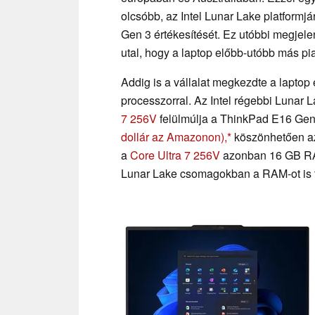
olcsóbb, az Intel Lunar Lake platform
Gen 3 értékesítését. Ez utóbbi megj
utal, hogy a laptop előbb-utóbb más pi
Addig is a vállalat megkezdte a laptop
processzorral. Az Intel régebbi Lunar 
7 256V
felülmúlja a ThinkPad E16 Gen 
dollár az Amazonon),
köszönhetően a
a
Core Ultra 7 256V
azonban 16 GB RAM-
Lunar Lake csomagokban a RAM-ot is 