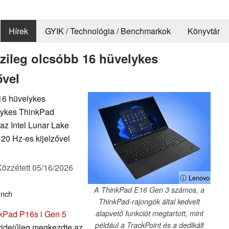
Hírek
GYIK / Technológia / Benchmarkok
Könyvtár
zileg olcsóbb 16 hüvelykes
ővel
 16 hüvelykes
lykes ThinkPad
az Intel Lunar Lake
20 Hz-es kijelzővel
Közzétett
05/16/2026
ⓘ Lenovo
A ThinkPad E16 Gen 3 számos, a
unch
ThinkPad-rajongók által kedvelt
kPad P16s i Gen 5
alapvető funkciót megtartott, mint
például a TrackPoint és a dedikált
yidejűleg megkezdte az