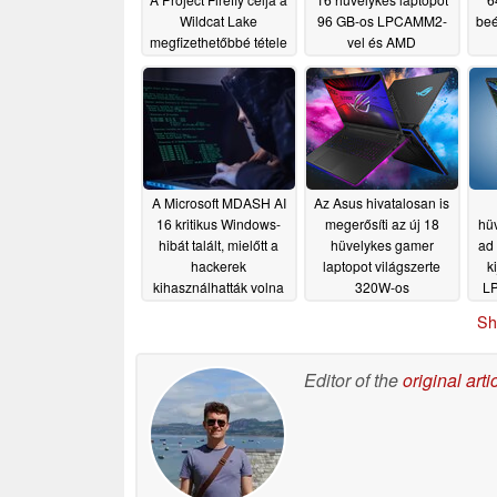
Wildcat Lake
96 GB-os LPCAMM2-
beé
megfizethetőbbé tétele
vel és AMD
processzorokkal
05/19/2026
05/18/2026
A Microsoft MDASH AI
Az Asus hivatalosan is
16 kritikus Windows-
megerősíti az új 18
hü
hibát talált, mielőtt a
hüvelykes gamer
ad
hackerek
laptopot világszerte
k
kihasználhatták volna
320W-os
L
őket
teljesítménynövekedéssel
05/16/2026
Sh
és 4K Mini LED
kijelzővel
05/16/2026
Editor of the
original arti