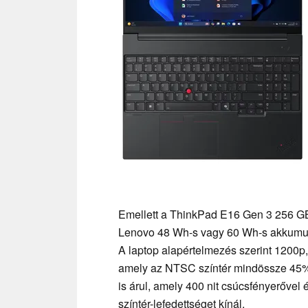
Emellett a ThinkPad E16 Gen 3 256 GB,
Lenovo 48 Wh-s vagy 60 Wh-s akkumulátor
A laptop alapértelmezés szerint 1200p, 
amely az NTSC színtér mindössze 45%-á
is árul, amely 400 nit csúcsfényerővel
színtér-lefedettséget kínál.