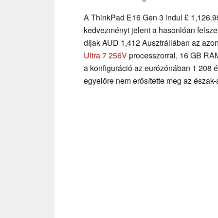
A ThinkPad E16 Gen 3 indul £ 1,126.9
kedvezményt jelent a hasonlóan felsz
díjak AUD 1,412 Ausztráliában az azon
Ultra 7 256V
processzorral, 16 GB RAM-
a konfiguráció az eurózónában 1 208 é
egyelőre nem erősítette meg az észak-a