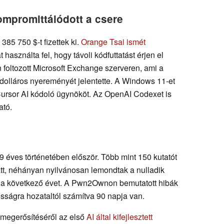
kompromittálódott a csere
385 750 $-t fizettek ki.
Orange Tsai ismét
t használta fel, hogy távoli kódfuttatást érjen el
foltozott Microsoft Exchange szerveren, ami a
olláros nyereményét jelentette. A Windows 11-et
 Cursor AI kódoló ügynököt. Az OpenAI Codexet is
ató.
9 éves történetében először. Több mint 150 kutatót
iatt, néhányan nyilvánosan lemondtak a nulladik
a a következő évet. A Pwn2Ownon bemutatott hibák
sságra hozataltól számítva 90 napja van.
megerősítéséről az első
AI által kifejlesztett