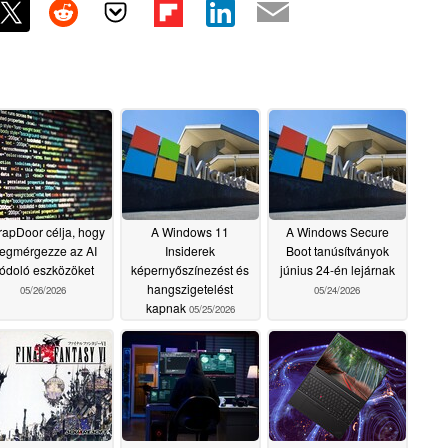
rapDoor célja, hogy
A Windows 11
A Windows Secure
egmérgezze az AI
Insiderek
Boot tanúsítványok
ódoló eszközöket
képernyőszínezést és
június 24-én lejárnak
hangszigetelést
05/26/2026
05/24/2026
kapnak
05/25/2026