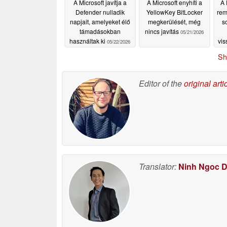
A Microsoft javítja a
A Microsoft enyhíti a
A 
Defender nulladik
YellowKey BitLocker
rem
napjait, amelyeket élő
megkerülését, még
so
támadásokban
nincs javítás
05/21/2026
használtak ki
vi
05/22/2026
Sh
Editor of the
original arti
Translator:
Ninh Ngoc 