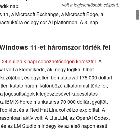
volt a legjelentősebb célpont.
adik napi
11, a Microsoft Exchange, a Microsoft Edge, a
rastruktúra és egy sor AI platformon. A 3. nap
 Windows 11-et háromszor törték fel
 ki 24 nulladik napi sebezhetőségen keresztül
. A
volt a kiemelkedő, aki négy logikai hibát
okozójából, és egyetlen bemutatóval 175 000 dollárt
len kutató három különböző alkalommal törte fel,
 a jogosultságok kiterjesztésével kapcsolatos
 az IBM X-Force munkatársa 70 000 dollárt gyűjtött
oolkitet és a Red Hat Linuxot célzó exploittal. A
 hasonlóan aktív volt: A LiteLLM, az OpenAI Codex,
és az LM Studio mindegyike az első napon esett