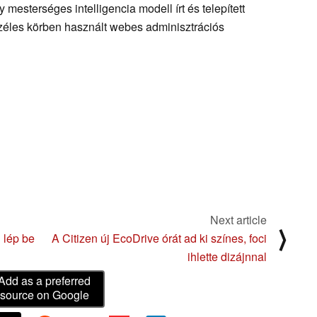
mesterséges intelligencia modell írt és telepített
széles körben használt webes adminisztrációs
Next article
⟩
 lép be
A Citizen új EcoDrive órát ad ki színes, foci
ihlette dizájnnal
Add as a preferred
source on Google