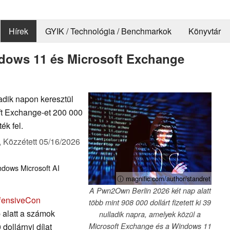
Hírek
GYIK / Technológia / Benchmarkok
Könyvtár
dows 11 és Microsoft Exchange
adik napon keresztül
soft Exchange-et 200 000
ék fel.
,
Közzétett
05/16/2026
ndows
Microsoft
AI
ⓘ magnific.com/author/standret
A Pwn2Own Berlin 2026 két nap alatt
fensiveCon
több mint 908 000 dollárt fizetett ki 39
p alatt a számok
nulladik napra, amelyek közül a
dollárnyi díjat
Microsoft Exchange és a Windows 11