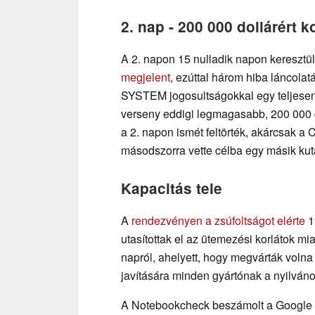
2. nap - 200 000 dollárért 
A 2. napon 15 nulladik napon keresztül 
megjelent
, ezúttal három hiba láncolatá
SYSTEM jogosultságokkal egy teljesen 
verseny eddigi legmagasabb, 200 000 d
a 2. napon ismét feltörték, akárcsak a
másodszorra vette célba egy másik kut
Kapacitás tele
A
rendezvényen a zsúfoltságot elérte
1
utasítottak el az ütemezési korlátok m
napról, ahelyett, hogy megvárták voln
javítására minden gyártónak a nyilváno
A Notebookcheck beszámolt a Google 