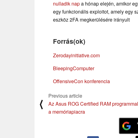
nulladik nap
a hónap elején, amikor egy 
egy funkcionális exploitot, amely egy 
eszköz 2FA megkerülésére irányult
Forrás(ok)
Zerodayinitiative.com
BleepingComputer
OffensiveCon konferencia
Previous article
⟨
Az Asus ROG Certified RAM programmal
a memóriapiacra