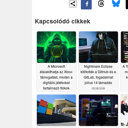
Kapcsolódó cikkek
A Microsoft
Nightmare Eclipse
A T
átalakíthatja az Xbox-
kitiltották a GitHub és a
m
támogatást, miután a
GitLab, fogadalmat
k
digitális játékokat
július 14 támadás
tartalmazó fiókok
05/28/2026
továbbra is blokkolva
maradnak
07/22/2026