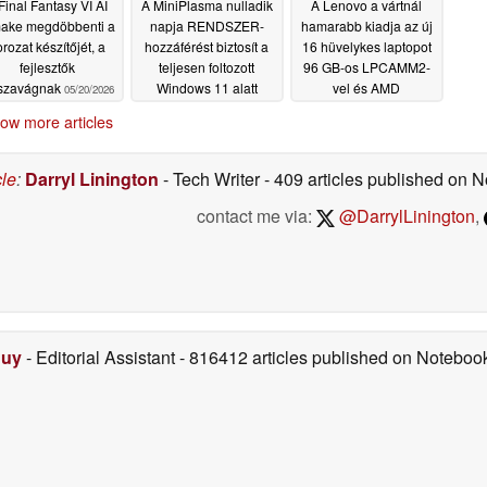
Final Fantasy VI AI
A MiniPlasma nulladik
A Lenovo a vártnál
ake megdöbbenti a
napja RENDSZER-
hamarabb kiadja az új
rozat készítőjét, a
hozzáférést biztosít a
16 hüvelykes laptopot
fejlesztők
teljesen foltozott
96 GB-os LPCAMM2-
sszavágnak
Windows 11 alatt
vel és AMD
05/20/2026
processzorokkal
05/18/2026
ow more articles
05/18/2026
cle
:
Darryl Linington
- Tech Writer
- 409 articles published on
contact me via:
@DarrylLinington
,
Duy
- Editorial Assistant
- 816412 articles published on Notebo