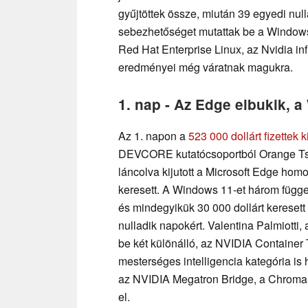
gyűjtöttek össze, miután 39 egyedi null
sebezhetőséget mutattak be a Windows 
Red Hat Enterprise Linux, az Nvidia inf
eredményei még váratnak magukra.
1. nap - Az Edge elbukik, a
Az 1. napon a
523 000 dollárt fizettek
DEVCORE kutatócsoportból Orange Tsai 
láncolva kijutott a Microsoft Edge hom
keresett. A Windows 11-et három függet
és mindegyikük 30 000 dollárt keresett
nulladik napokért. Valentina Palmiotti,
be két különálló, az NVIDIA Container T
mesterséges intelligencia kategória is
az NVIDIA Megatron Bridge, a Chroma 
el.