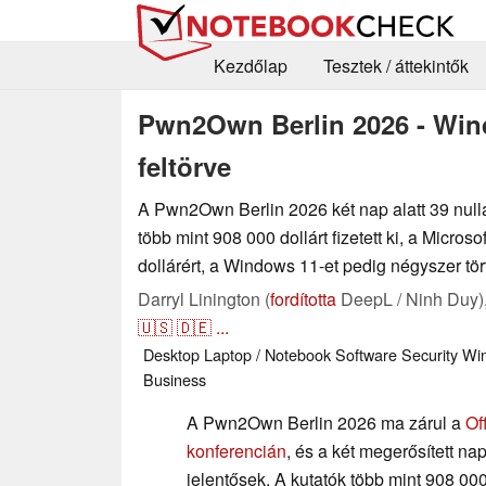
Kezdőlap
Tesztek / áttekintők
Pwn2Own Berlin 2026 - Win
feltörve
A Pwn2Own Berlin 2026 két nap alatt 39 null
több mint 908 000 dollárt fizetett ki, a Micro
dollárért, a Windows 11-et pedig négyszer tört
Darryl Linington (
fordította
DeepL / Ninh Duy)
🇺🇸
🇩🇪
...
Desktop
Laptop / Notebook
Software
Security
Wi
Business
A Pwn2Own Berlin 2026 ma zárul a
Of
konferencián
, és a két megerősített na
jelentősek. A kutatók több mint 908 000 