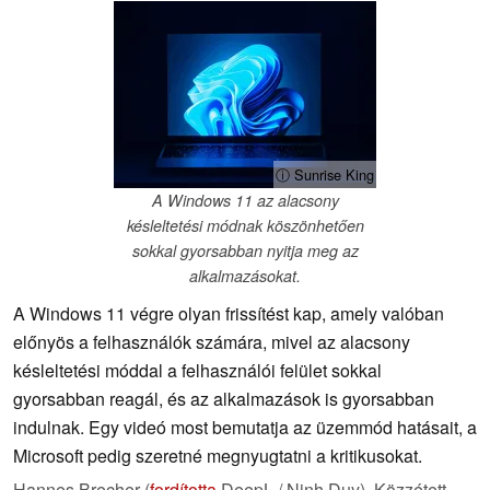
ⓘ Sunrise King
A Windows 11 az alacsony
késleltetési módnak köszönhetően
sokkal gyorsabban nyitja meg az
alkalmazásokat.
A Windows 11 végre olyan frissítést kap, amely valóban
előnyös a felhasználók számára, mivel az alacsony
késleltetési móddal a felhasználói felület sokkal
gyorsabban reagál, és az alkalmazások is gyorsabban
indulnak. Egy videó most bemutatja az üzemmód hatásait, a
Microsoft pedig szeretné megnyugtatni a kritikusokat.
Hannes Brecher (
fordította
DeepL / Ninh Duy),
Közzétett