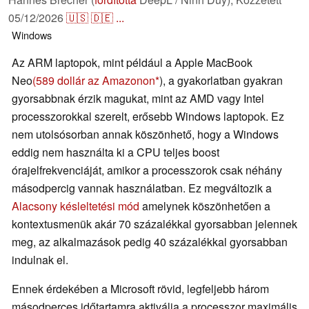
05/12/2026
🇺🇸
🇩🇪
...
Windows
Az ARM laptopok, mint például a Apple MacBook
Neo
(589 dollár az Amazonon
), a gyakorlatban gyakran
gyorsabbnak érzik magukat, mint az AMD vagy Intel
processzorokkal szerelt, erősebb Windows laptopok. Ez
nem utolsósorban annak köszönhető, hogy a Windows
eddig nem használta ki a CPU teljes boost
órajelfrekvenciáját, amikor a processzorok csak néhány
másodpercig vannak használatban. Ez megváltozik a
Alacsony késleltetési mód
amelynek köszönhetően a
kontextusmenük akár 70 százalékkal gyorsabban jelennek
meg, az alkalmazások pedig 40 százalékkal gyorsabban
indulnak el.
Ennek érdekében a Microsoft rövid, legfeljebb három
másodperces időtartamra aktiválja a processzor maximális