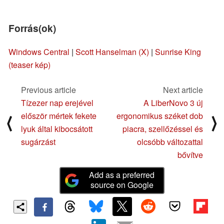
Forrás(ok)
Windows Central
|
Scott Hanselman (X)
|
Sunrise King
(teaser kép)
Previous article
Next article
Tízezer nap erejével
A LiberNovo 3 új
először mértek fekete
ergonomikus széket dob
⟨
⟩
lyuk által kibocsátott
piacra, szellőzéssel és
sugárzást
olcsóbb változattal
bővítve
Add as a preferred
source on Google