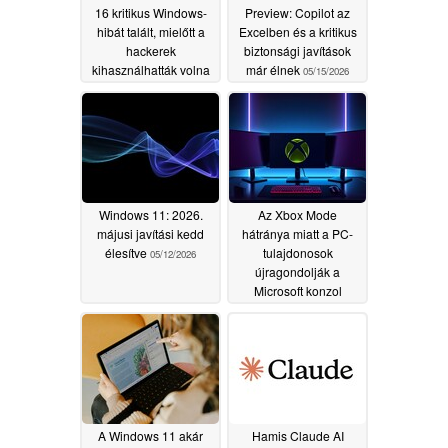
16 kritikus Windows-
Preview: Copilot az
hibát talált, mielőtt a
Excelben és a kritikus
hackerek
biztonsági javítások
kihasználhatták volna
már élnek
05/15/2026
őket
05/16/2026
Windows 11: 2026.
Az Xbox Mode
májusi javítási kedd
hátránya miatt a PC-
élesítve
tulajdonosok
05/12/2026
újragondolják a
Microsoft konzol
felhasználói felületét
05/09/2026
A Windows 11 akár
Hamis Claude AI