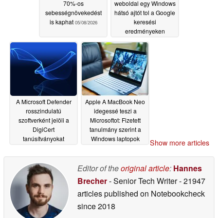
70%-os
weboldal egy Windows
sebességnövekedést
hátsó ajtót tol a Google
is kaphat
keresési
05/08/2026
eredményeken
keresztül
05/08/2026
A Microsoft Defender
Apple A MacBook Neo
rosszindulatú
idegessé teszi a
szoftverként jelöli a
Microsoftot: Fizetett
DigiCert
tanulmány szerint a
tanúsítványokat
Windows laptopok
Show more articles
jobbak
05/07/2026
05/07/2026
Editor of the
original article
:
Hannes
Brecher
- Senior Tech Writer
- 21947
articles published on Notebookcheck
since 2018