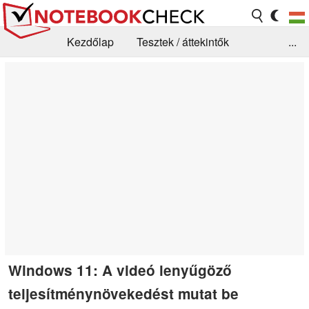
Kezdőlap
Tesztek / áttekintők
...
Hírek
GYIK / Technológia / Benchmarkok
Könyvtár
Kapcsolat
Windows 11: A videó lenyűgöző
teljesítménynövekedést mutat be