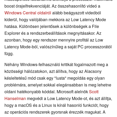
boost órajelfrekvenciáját. Az összehasonlító videó a
Windows Central oldalról
alább beágyazott videóból
kiderül, hogy valójában mekkora az Low Latency Mode
hatása. Különösen jelentősek a különbségek a File
Explorer és a rendszerbeállítások megnyitásakor. Az
azonban, hogy egy rendszer mennyire profitál az Low
Latency Mode-ból, valószínűleg a saját PC processzorától
függ.
Néhány Windows-felhasználó kritikát fogalmazott meg a
közösségi hálózatokon, azt állítva, hogy az Alacsony
késleltetésű mód csak egy "lusta" megoldás egy olyan
problémára, amelyet sokkal elegánsabban is meg lehetne
oldani hatékonyabb kóddal. Microsoft alelnök
Scott
Hanselman
megvédi a Low Latency Mode-ot, és azt állítja,
hogy a macOS és a Linux is kínál hasonló funkciót, hogy
az operációs rendszerek gyorsnak érezzék magukat. A