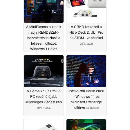
A MiniPlasma nulladik
A CRKD késlelteti a
napja RENDSZER-
Nitro Deck 2, ULT Pro
hozzáférést biztosít a
és ATOM+ vezérlőket
teljesen foltozott
05/17/2026
Windows 11 alatt
05/18/2026
A GameSir G7 Pro 8K
Pwn2Own Berlin 2026
PC vezérlő újabb
- Windows 11 és
különleges kiadást kap
Microsoft Exchange
feltörve
05/17/2026
05/16/2026