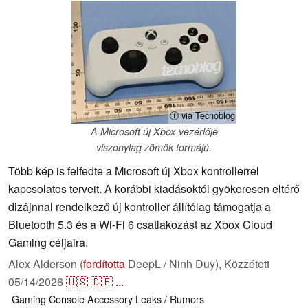
ⓘ via Tecnoblog
A Microsoft új Xbox-vezérlője
viszonylag zömök formájú.
Több kép is felfedte a Microsoft új Xbox kontrollerrel
kapcsolatos terveit. A korábbi kiadásoktól gyökeresen eltérő
dizájnnal rendelkező új kontroller állítólag támogatja a
Bluetooth 5.3 és a Wi-Fi 6 csatlakozást az Xbox Cloud
Gaming céljaira.
Alex Alderson (
fordította
DeepL / Ninh Duy),
Közzétett
05/14/2026
🇺🇸
🇩🇪
...
Gaming
Console
Accessory
Leaks / Rumors