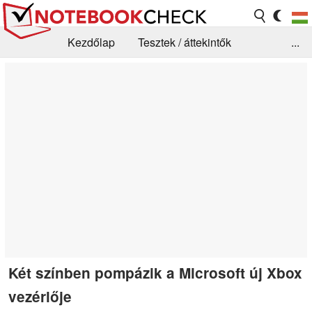
Kezdőlap
Tesztek / áttekintők
...
Hírek
GYIK / Technológia / Benchmarkok
Könyvtár
Kapcsolat
Két színben pompázik a Microsoft új Xbox
vezérlője