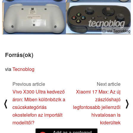
ⓘ via Tecnoblog
Forrás(ok)
via
Tecnoblog
Previous article
Next article
Vivo X300 Ultra kedvező
Xiaomi 17 Max: Az új
áron: Miben különbözik a
zászlóshajó
⟨
⟩
csúcskategóriás
legfontosabb jellemzői
okostelefon az importált
hivatalosan is
modelltől?
kiderültek
Add as a preferred