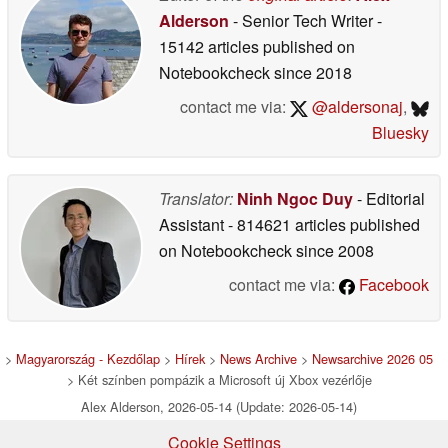
Alderson
- Senior Tech Writer
-
15142 articles published on
Notebookcheck
since 2018
contact me via:
@aldersonaj
,
Bluesky
Translator:
Ninh Ngoc Duy
- Editorial
Assistant
- 814621 articles published
on Notebookcheck
since 2008
contact me via:
Facebook
>
Magyarország - Kezdőlap
>
Hírek
>
News Archive
>
Newsarchive 2026 05
> Két színben pompázik a Microsoft új Xbox vezérlője
Alex Alderson, 2026-05-14 (Update: 2026-05-14)
Cookie Settings