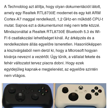
A Technoblog azt állítja, hogy olyan dokumentációt látott,
amely egy Realtek RTL8730E modemet és egy két ARM
Cortex-A7 maggal rendelkező, 1,2 GHz-en működő CPU-t
mutat. Sajnos ezt a dokumentumot még nem tette közzé.
Mindazonáltal a Realtek RTL8730E Bluetooth 5.3 és Wi-
Fi 6 csatlakozási lehetőséget kínál. Az árképzés és a
rendelkezésre állás egyelőre ismeretlen. Hasonlóképpen
a kiszivárgásból nem derül ki, hogy a Microsoft hogyan
kívánja nevezni a vezérlőt. Úgy tűnik, a vállalat fekete és
fehér változatot tervez piacra dobni. Hogy ezek
egyidejűleg kapnak-e megjelenést, az egyelőre szintén
nem világos.