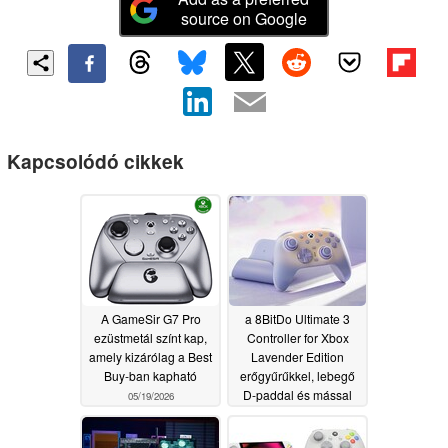
source on Google
Kapcsolódó cikkek
A GameSir G7 Pro
a 8BitDo Ultimate 3
ezüstmetál színt kap,
Controller for Xbox
amely kizárólag a Best
Lavender Edition
Buy-ban kapható
erőgyűrűkkel, lebegő
D-paddal és mással
05/19/2026
rendelkezik
05/19/2026