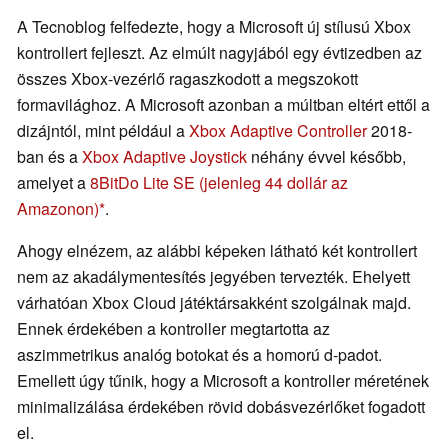
A Tecnoblog felfedezte, hogy a Microsoft új stílusú Xbox
kontrollert fejleszt. Az elmúlt nagyjából egy évtizedben az
összes Xbox-vezérlő ragaszkodott a megszokott
formavilághoz. A Microsoft azonban a múltban eltért ettől a
dizájntól, mint például a
Xbox Adaptive Controller
2018-
ban és a
Xbox Adaptive Joystick
néhány évvel később,
amelyet a
8BitDo Lite SE
(jelenleg 44 dollár az
Amazonon)
.
Ahogy elnézem, az alábbi képeken látható két kontrollert
nem az akadálymentesítés jegyében tervezték. Ehelyett
várhatóan Xbox Cloud játéktársakként szolgálnak majd.
Ennek érdekében a kontroller megtartotta az
aszimmetrikus analóg botokat és a homorú d-padot.
Emellett úgy tűnik, hogy a Microsoft a kontroller méretének
minimalizálása érdekében rövid dobásvezérlőket fogadott
el.