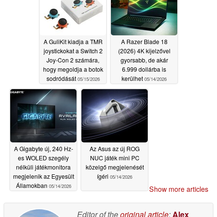
A GuliKit kiadja a TMR
A Razer Blade 18
joystickokat a Switch 2
(2026) 4K kijelzővel
Joy-Con 2 számára,
gyorsabb, de akár
hogy megoldja a botok
6.999 dollárba is
sodródását
kerülhet
05/15/2026
05/14/2026
A Gigabyte új, 240 Hz-
Az Asus az új ROG
es WOLED szegély
NUC játék mini PC
nélküli játékmonitora
közelgő megjelenését
megjelenik az Egyesült
ígéri
05/14/2026
Államokban
05/14/2026
Show more articles
Editor of the
original article
:
Alex