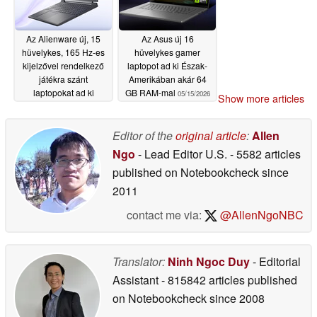
Az Alienware új, 15
Az Asus új 16
hüvelykes, 165 Hz-es
hüvelykes gamer
kijelzővel rendelkező
laptopot ad ki Észak-
játékra szánt
Amerikában akár 64
laptopokat ad ki
GB RAM-mal
05/15/2026
Show more articles
05/15/2026
Editor of the
original article
:
Allen
Ngo
- Lead Editor U.S.
- 5582 articles
published on Notebookcheck
since
2011
contact me via:
@AllenNgoNBC
Translator:
Ninh Ngoc Duy
- Editorial
Assistant
- 815842 articles published
on Notebookcheck
since 2008