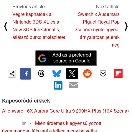
Previous article
Next article
Végre kaphatóak a
Swatch x Audemars
Nintendo 3DS XL és a
Piguet Royal Pop
⟨
⟩
New 3DS funkcionális,
zsebóra nyolc egyedi
átlátszó burkolatkészletei
árnyalatban jelenik
meg
Add as a preferred
source on Google
Kapcsolódó cikkek
Alienware 16X Aurora Core Ultra 9 290HX Plus
(
16X Széria
)
Hír
•
Miért érdemes kiegyensúlyozott
üzemmódban játszani a teljesítmény helyett a...