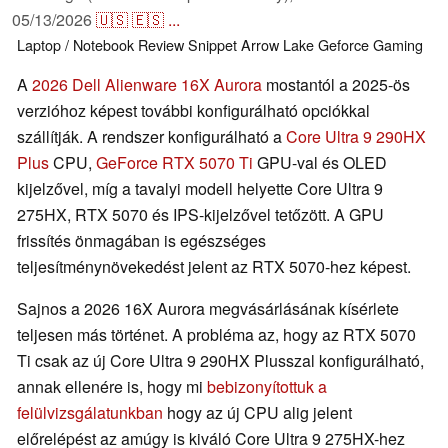
05/13/2026
🇺🇸
🇪🇸
...
Laptop / Notebook
Review Snippet
Arrow Lake
Geforce
Gaming
A
2026 Dell Alienware 16X Aurora
mostantól a 2025-ös
verzióhoz képest további konfigurálható opciókkal
szállítják. A rendszer konfigurálható a
Core Ultra 9 290HX
Plus
CPU,
GeForce RTX 5070 Ti
GPU-val és OLED
kijelzővel, míg a tavalyi modell helyette Core Ultra 9
275HX, RTX 5070 és IPS-kijelzővel tetőzött. A GPU
frissítés önmagában is egészséges
teljesítménynövekedést jelent az RTX 5070-hez képest.
Sajnos a 2026 16X Aurora megvásárlásának kísérlete
teljesen más történet. A probléma az, hogy az RTX 5070
Ti csak az új Core Ultra 9 290HX Plusszal konfigurálható,
annak ellenére is, hogy mi
bebizonyítottuk a
felülvizsgálatunkban
hogy az új CPU alig jelent
előrelépést az amúgy is kiváló Core Ultra 9 275HX-hez