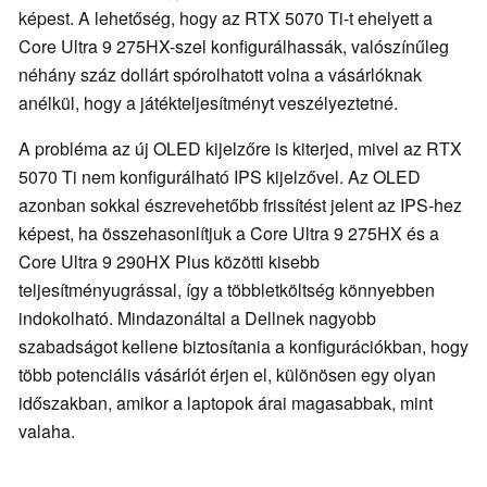
képest. A lehetőség, hogy az RTX 5070 Ti-t ehelyett a
Core Ultra 9 275HX-szel konfigurálhassák, valószínűleg
néhány száz dollárt spórolhatott volna a vásárlóknak
anélkül, hogy a játékteljesítményt veszélyeztetné.
A probléma az új OLED kijelzőre is kiterjed, mivel az RTX
5070 Ti nem konfigurálható IPS kijelzővel. Az OLED
azonban sokkal észrevehetőbb frissítést jelent az IPS-hez
képest, ha összehasonlítjuk a Core Ultra 9 275HX és a
Core Ultra 9 290HX Plus közötti kisebb
teljesítményugrással, így a többletköltség könnyebben
indokolható. Mindazonáltal a Dellnek nagyobb
szabadságot kellene biztosítania a konfigurációkban, hogy
több potenciális vásárlót érjen el, különösen egy olyan
időszakban, amikor a laptopok árai magasabbak, mint
valaha.