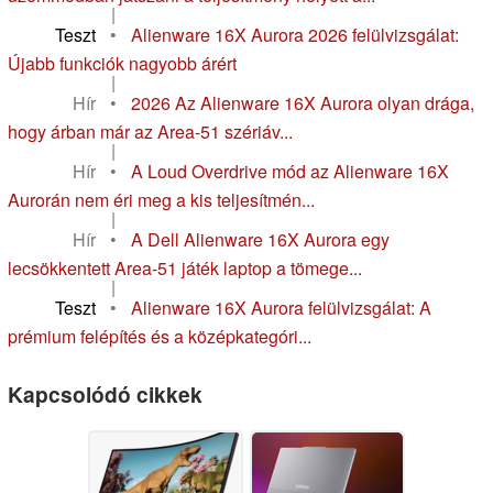
|
Teszt
•
Alienware 16X Aurora 2026 felülvizsgálat:
Újabb funkciók nagyobb árért
|
Hír
•
2026 Az Alienware 16X Aurora olyan drága,
hogy árban már az Area-51 szériáv...
|
Hír
•
A Loud Overdrive mód az Alienware 16X
Aurorán nem éri meg a kis teljesítmén...
|
Hír
•
A Dell Alienware 16X Aurora egy
lecsökkentett Area-51 játék laptop a tömege...
|
Teszt
•
Alienware 16X Aurora felülvizsgálat: A
prémium felépítés és a középkategóri...
Kapcsolódó cikkek