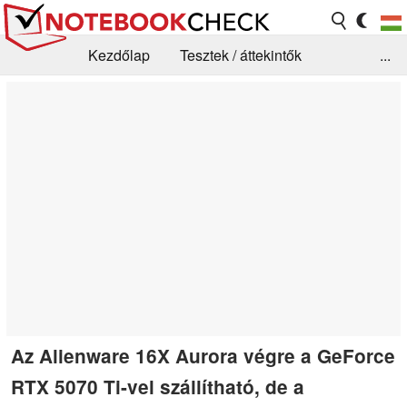
Kezdőlap
Tesztek / áttekintők
...
Hírek
GYIK / Technológia / Benchmarkok
Könyvtár
Kapcsolat
Az Alienware 16X Aurora végre a GeForce
RTX 5070 Ti-vel szállítható, de a