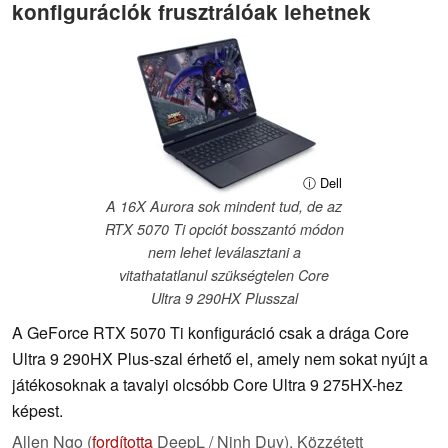
konfigurációk frusztrálóak lehetnek
ⓘ Dell
A 16X Aurora sok mindent tud, de az
RTX 5070 Ti opciót bosszantó módon
nem lehet leválasztani a
vitathatatlanul szükségtelen Core
Ultra 9 290HX Plusszal
A GeForce RTX 5070 Ti konfiguráció csak a drága Core
Ultra 9 290HX Plus-szal érhető el, amely nem sokat nyújt a
játékosoknak a tavalyi olcsóbb Core Ultra 9 275HX-hez
képest.
Allen Ngo (
fordította
DeepL / Ninh Duy),
Közzétett