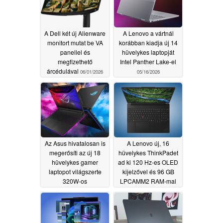
A Dell két új Alienware
A Lenovo a vártnál
monitort mutat be VA
korábban kiadja új 14
panellel és
hüvelykes laptopját
megfizethető
Intel Panther Lake-el
árcédulával
06/01/2026
05/16/2026
Az Asus hivatalosan is
A Lenovo új, 16
megerősíti az új 18
hüvelykes ThinkPadet
hüvelykes gamer
ad ki 120 Hz-es OLED
laptopot világszerte
kijelzővel és 96 GB
320W-os
LPCAMM2 RAM-mal
teljesítménynövekedéssel
05/16/2026
és 4K Mini LED
kijelzővel
05/16/2026