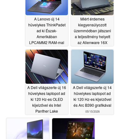
A Lenovo új 14
Miért érdemes
hüvelykes ThinkPadet
kiegyensúlyozott
ad ki Észak-
üzemmódban játszani
Amerikában
a teljesítmény helyett
LPCAMM2 RAM-mal
az Alienware 16X
és Intel Panther Lake-
Aurorán?
05/15/2026
el
05/15/2026
A Dell világszerte új 16
A Dell világszerte új 14
hüvelykes laptopot ad
hüvelykes laptopot ad
ki 120 Hz-es OLED
ki 120 Hz-es kijelzővel
kijelzővel és Intel
és Arc B390 grafikával
Panther Lake
05/15/2026
rendszerrel
05/15/2026