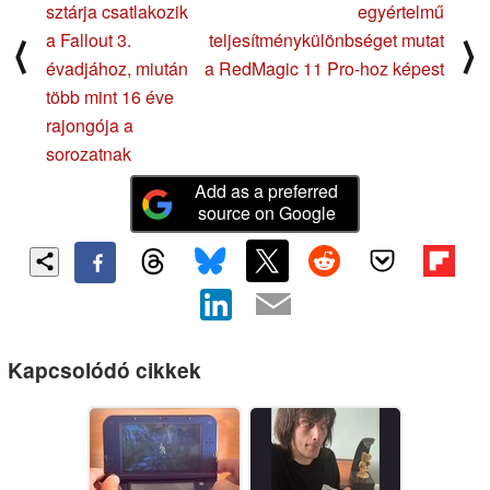
sztárja csatlakozik
egyértelmű
a Fallout 3.
teljesítménykülönbséget mutat
⟨
⟩
évadjához, miután
a RedMagic 11 Pro-hoz képest
több mint 16 éve
rajongója a
sorozatnak
Add as a preferred
source on Google
Kapcsolódó cikkek