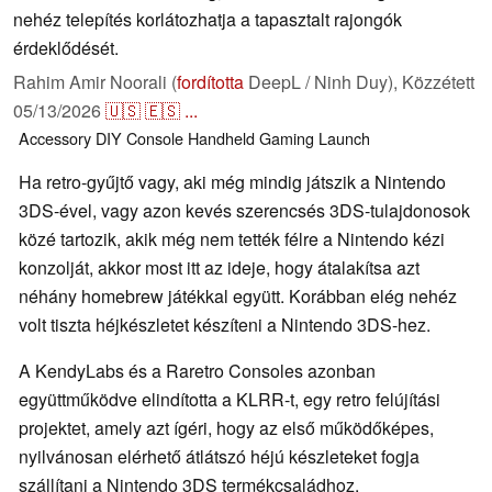
nehéz telepítés korlátozhatja a tapasztalt rajongók
érdeklődését.
Rahim Amir Noorali (
fordította
DeepL / Ninh Duy),
Közzétett
05/13/2026
🇺🇸
🇪🇸
...
Accessory
DIY
Console
Handheld
Gaming
Launch
Ha retro-gyűjtő vagy, aki még mindig játszik a Nintendo
3DS-ével, vagy azon kevés szerencsés 3DS-tulajdonosok
közé tartozik, akik még nem tették félre a Nintendo kézi
konzolját, akkor most itt az ideje, hogy átalakítsa azt
néhány homebrew játékkal együtt. Korábban elég nehéz
volt tiszta héjkészletet készíteni a Nintendo 3DS-hez.
A KendyLabs és a Raretro Consoles azonban
együttműködve elindította a KLRR-t, egy retro felújítási
projektet, amely azt ígéri, hogy az első működőképes,
nyilvánosan elérhető átlátszó héjú készleteket fogja
szállítani a Nintendo 3DS termékcsaládhoz.