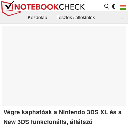
Kezdőlap
Tesztek / áttekintők
...
Hírek
GYIK / Technológia / Benchmarkok
Könyvtár
Kapcsolat
Végre kaphatóak a Nintendo 3DS XL és a
New 3DS funkcionális, átlátszó