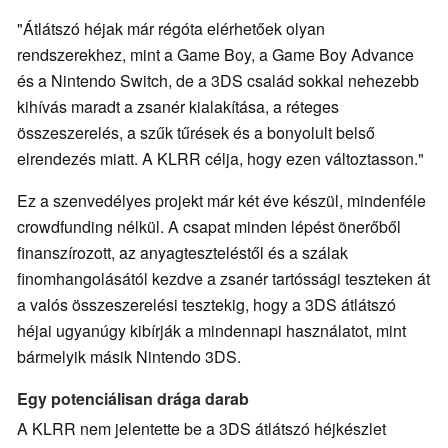
"Átlátszó héjak már régóta elérhetőek olyan
rendszerekhez, mint a Game Boy, a Game Boy Advance
és a Nintendo Switch, de a 3DS család sokkal nehezebb
kihívás maradt a zsanér kialakítása, a réteges
összeszerelés, a szűk tűrések és a bonyolult belső
elrendezés miatt. A KLRR célja, hogy ezen változtasson."
Ez a szenvedélyes projekt már két éve készül, mindenféle
crowdfunding nélkül. A csapat minden lépést önerőből
finanszírozott, az anyagteszteléstől és a szálak
finomhangolásától kezdve a zsanér tartóssági teszteken át
a valós összeszerelési tesztekig, hogy a 3DS átlátszó
héjai ugyanúgy kibírják a mindennapi használatot, mint
bármelyik másik Nintendo 3DS.
Egy potenciálisan drága darab
A KLRR nem jelentette be a 3DS átlátszó héjkészlet