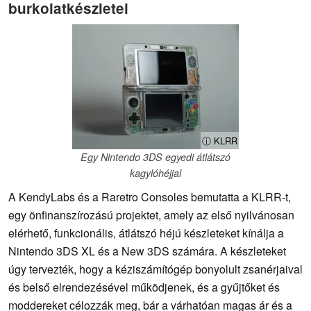
burkolatkészletei
ⓘ KLRR
Egy Nintendo 3DS egyedi átlátszó
kagylóhéjjal
A KendyLabs és a Raretro Consoles bemutatta a KLRR-t,
egy önfinanszírozású projektet, amely az első nyilvánosan
elérhető, funkcionális, átlátszó héjú készleteket kínálja a
Nintendo 3DS XL és a New 3DS számára. A készleteket
úgy tervezték, hogy a kéziszámítógép bonyolult zsanérjaival
és belső elrendezésével működjenek, és a gyűjtőket és
moddereket célozzák meg, bár a várhatóan magas ár és a