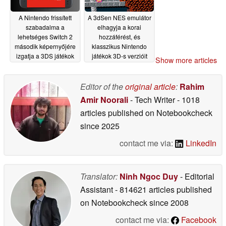
A Nintendo frissített
A 3dSen NES emulátor
szabadalma a
elhagyja a korai
lehetséges Switch 2
hozzáférést, és
második képernyőjére
klasszikus Nintendo
izgatja a 3DS játékok
játékok 3D-s verzióit
Show more articles
rajongóit
hozza létre
08/16/2025
06/22/2025
Editor of the
original article
:
Rahim
Amir Noorali
- Tech Writer
- 1018
articles published on Notebookcheck
since 2025
contact me via:
LinkedIn
Translator:
Ninh Ngoc Duy
- Editorial
Assistant
- 814621 articles published
on Notebookcheck
since 2008
contact me via:
Facebook