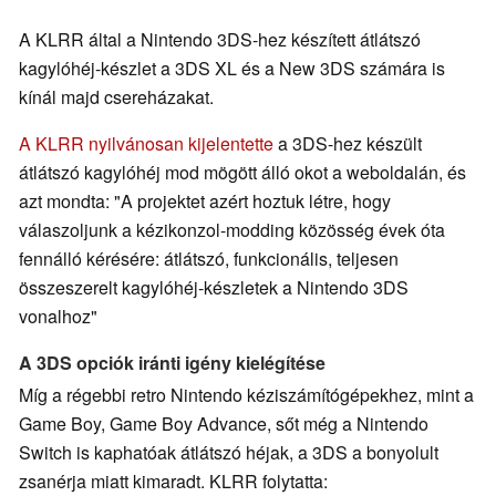
A KLRR által a Nintendo 3DS-hez készített átlátszó
kagylóhéj-készlet a 3DS XL és a New 3DS számára is
kínál majd csereházakat.
A KLRR nyilvánosan kijelentette
a 3DS-hez készült
átlátszó kagylóhéj mod mögött álló okot a weboldalán, és
azt mondta: "A projektet azért hoztuk létre, hogy
válaszoljunk a kézikonzol-modding közösség évek óta
fennálló kérésére: átlátszó, funkcionális, teljesen
összeszerelt kagylóhéj-készletek a Nintendo 3DS
vonalhoz"
A 3DS opciók iránti igény kielégítése
Míg a régebbi retro Nintendo kéziszámítógépekhez, mint a
Game Boy, Game Boy Advance, sőt még a Nintendo
Switch is kaphatóak átlátszó héjak, a 3DS a bonyolult
zsanérja miatt kimaradt. KLRR folytatta: