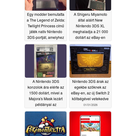
Egy modder bemutatta
A Shigeru Miyamoto
a The Legend of Zelda:
által aláírt New
Twilight Princess című
Nintendo 3DS XL
játék natív Nintendo
meghaladja a 21 000
3DS-portját, amelyhez
dollárt az eBay-en
sztereoszkópikus 3D-
06/01/2026
támogatás is tervezett
07/12/2026
A Nintendo 3DS
Nintendo 3DS árak az
konzolok ára elérte az
egekbe szöknek az
1500 dollárt, mivel a
eBay-en, az új Switch 2
Majora's Mask lezárt
költségével vetekedve
példányai az
01/01/2026
akkumulátorok
biztonságával
kapcsolatos félelmeket
keltettek
01/10/2026