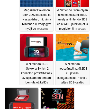
Megszűnt Pokémon
A Nintendo Store olyan
játék 3DS kapcsolattal
alkalmazásként indul,
visszatérhet, miután a
amely a Nintendo 3DS
Nintendo új védjegyet
és a Wii U játékidejét is
nyújt be
megjeleníti
11/25/2025
11/06/2025
A Nintendo 3DS
A Nintendo
játékok a Switch 2
megszünteti az új 2DS
konzolon profitálhatnak
XL javítási
az új szabadalomban
szolgáltatásait, mivel a
bemutatott kettős
teljes 3DS-család
képernyős tartozékból
támogatását
megszüntette
10/17/2025
09/07/2025