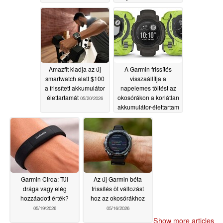
05/20/2026
Amazfit kiadja az új
A Garmin frissítés
smartwatch alatt $100
visszaállítja a
a frissített akkumulátor
napelemes töltést az
élettartamát
okosórákon a korlátlan
05/20/2026
akkumulátor-élettartam
érdekében
05/19/2026
Garmin Cirqa: Túl
Az új Garmin béta
drága vagy elég
frissítés öt változást
hozzáadott érték?
hoz az okosórákhoz
05/19/2026
05/16/2026
Show more articles