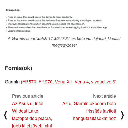
A Garmin smartwatch 17.30/17.31-es béta verziójának kiadási
megjegyzései
Forrás(ok)
Garmin (
FR570
,
FR970
,
Venu X1
,
Venu 4
,
vivoactive 6
)
Previous article
Next article
Az Asus új Intel
Az új Garmin okosóra béta
Wildcat Lake
frissítés javított
⟨
⟩
laptopot dob piacra,
hangutasításokat hoz
jobb kijelzővel, mint