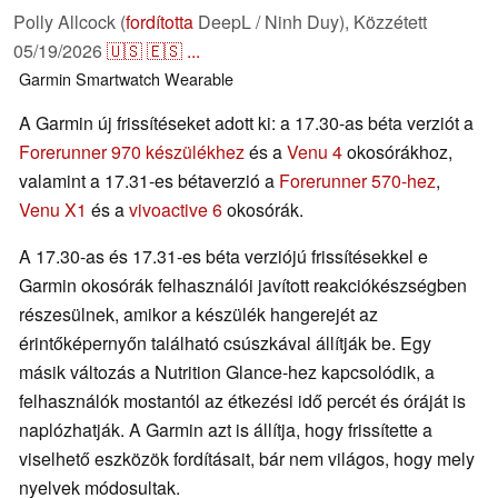
Polly Allcock (
fordította
DeepL / Ninh Duy),
Közzétett
05/19/2026
🇺🇸
🇪🇸
...
Garmin
Smartwatch
Wearable
A Garmin új frissítéseket adott ki: a 17.30-as béta verziót a
Forerunner 970 készülékhez
és a
Venu 4
okosórákhoz,
valamint a 17.31-es bétaverzió a
Forerunner 570-hez
,
Venu X1
és a
vivoactive 6
okosórák.
A 17.30-as és 17.31-es béta verziójú frissítésekkel e
Garmin okosórák felhasználói javított reakciókészségben
részesülnek, amikor a készülék hangerejét az
érintőképernyőn található csúszkával állítják be. Egy
másik változás a Nutrition Glance-hez kapcsolódik, a
felhasználók mostantól az étkezési idő percét és óráját is
naplózhatják. A Garmin azt is állítja, hogy frissítette a
viselhető eszközök fordításait, bár nem világos, hogy mely
nyelvek módosultak.