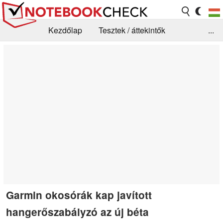
Kezdőlap
Tesztek / áttekintők
...
Hírek
GYIK / Technológia / Benchmarkok
Könyvtár
Kapcsolat
Garmin okosórák kap javított
hangerőszabályzó az új béta