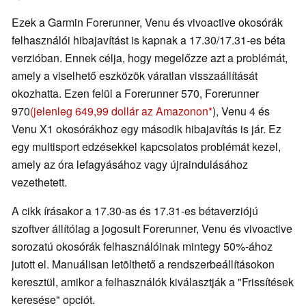
Ezek a Garmin Forerunner, Venu és vivoactive okosórák
felhasználói hibajavítást is kapnak a 17.30/17.31-es béta
verzióban. Ennek célja, hogy megelőzze azt a problémát,
amely a viselhető eszközök váratlan visszaállítását
okozhatta. Ezen felül a Forerunner 570, Forerunner
970
(jelenleg 649,99 dollár az Amazonon
), Venu 4 és
Venu X1 okosórákhoz egy második hibajavítás is jár. Ez
egy multisport edzésekkel kapcsolatos problémát kezel,
amely az óra lefagyásához vagy újraindulásához
vezethetett.
A cikk írásakor a 17.30-as és 17.31-es bétaverziójú
szoftver állítólag a jogosult Forerunner, Venu és vivoactive
sorozatú okosórák felhasználóinak mintegy 50%-ához
jutott el. Manuálisan letölthető a rendszerbeállításokon
keresztül, amikor a felhasználók kiválasztják a "Frissítések
keresése" opciót.