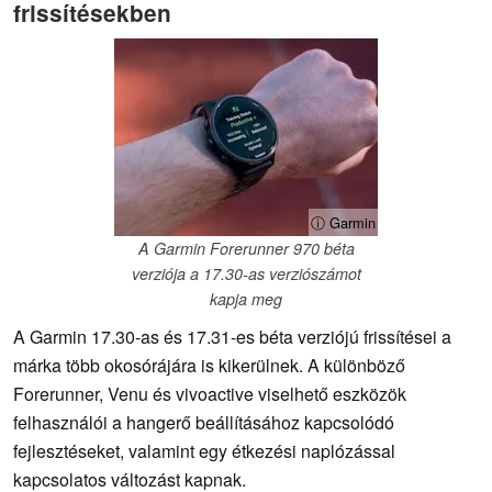
frissítésekben
ⓘ Garmin
A Garmin Forerunner 970 béta
verziója a 17.30-as verziószámot
kapja meg
A Garmin 17.30-as és 17.31-es béta verziójú frissítései a
márka több okosórájára is kikerülnek. A különböző
Forerunner, Venu és vivoactive viselhető eszközök
felhasználói a hangerő beállításához kapcsolódó
fejlesztéseket, valamint egy étkezési naplózással
kapcsolatos változást kapnak.