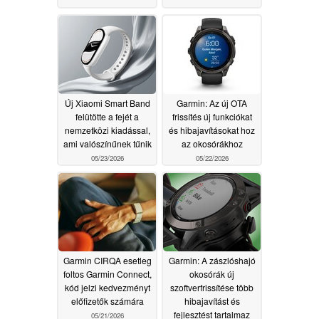
Új Xiaomi Smart Band
Garmin: Az új OTA
felütötte a fejét a
frissítés új funkciókat
nemzetközi kiadással,
és hibajavításokat hoz
ami valószínűnek tűnik
az okosórákhoz
05/23/2026
05/22/2026
Garmin CIRQA esetleg
Garmin: A zászlóshajó
foltos Garmin Connect,
okosórák új
kód jelzi kedvezményt
szoftverfrissítése több
előfizetők számára
hibajavítást és
fejlesztést tartalmaz
05/21/2026