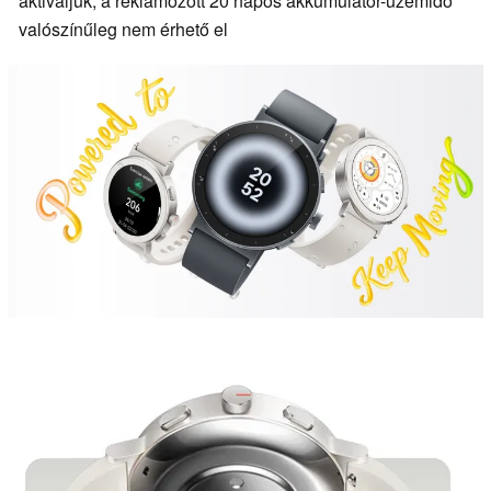
aktiváljuk, a reklámozott 20 napos akkumulátor-üzemidő
valószínűleg nem érhető el