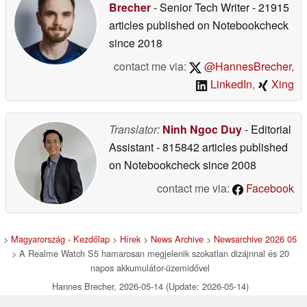
Brecher
- Senior Tech Writer
- 21915
articles published on Notebookcheck
since 2018
contact me via:
@HannesBrecher
,
LinkedIn
,
Xing
Translator:
Ninh Ngoc Duy
- Editorial
Assistant
- 815842 articles published
on Notebookcheck
since 2008
contact me via:
Facebook
>
Magyarország - Kezdőlap
>
Hírek
>
News Archive
>
Newsarchive 2026 05
> A Realme Watch S5 hamarosan megjelenik szokatlan dizájnnal és 20
napos akkumulátor-üzemidővel
Hannes Brecher, 2026-05-14 (Update: 2026-05-14)