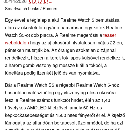
05/14/2026
🇺🇸
🇩🇪
...
Smartwatch
Leaks / Rumors
Egy évvel a téglalap alakú Realme Watch 5 bemutatása
után az okostelefon-gyártó hamarosan egy kerek Realme
Watch S5-öt dob piacra. A Realme megerősíti a
teaser
weboldalon
hogy az új okosórát hivatalosan május 22-én,
pénteken mutatják be. Az óra igen szokatlan dizájnnal
rendelkezik, hiszen a kerek tok lapos külsővel rendelkezik,
a három gomb viszonylag messze kiáll a tokból, a
lünettára pedig tizenkét jelölés van nyomtatva.
Bár a Realme Watch S5 a régebbi Realme Watch 5-höz
hasonlóan valószínűleg egy viszonylag olcsó okosóra
lesz, a Realme számos funkciót hirdet, élén az 1,43
hüvelykes AMOLED kijelzővel, amely 60 Hz-es
képkockasebességet és 1500 nites fényerőt ér el. A kijelző
támogatja az állandóan bekapcsolt üzemmódot, de ha ezt