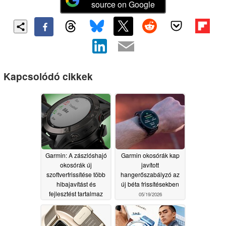
source on Google
Kapcsolódó cikkek
Garmin: A zászlóshajó
Garmin okosórák kap
okosórák új
javított
szoftverfrissítése több
hangerőszabályzó az
hibajavítást és
új béta frissítésekben
fejlesztést tartalmaz
05/19/2026
05/20/2026