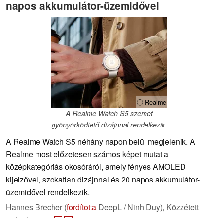
napos akkumulátor-üzemidővel
ⓘ Realme
A Realme Watch S5 szemet
gyönyörködtető dizájnnal rendelkezik.
A Realme Watch S5 néhány napon belül megjelenik. A
Realme most előzetesen számos képet mutat a
középkategóriás okosóráról, amely fényes AMOLED
kijelzővel, szokatlan dizájnnal és 20 napos akkumulátor-
üzemidővel rendelkezik.
Hannes Brecher (
fordította
DeepL / Ninh Duy),
Közzétett