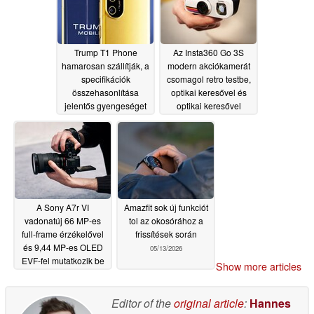
Trump T1 Phone
Az Insta360 Go 3S
hamarosan szállítják, a
modern akciókamerát
specifikációk
csomagol retro testbe,
összehasonlítása
optikai keresővel és
jelentős gyengeséget
optikai keresővel
mutat
05/14/2026
05/14/2026
A Sony A7r VI
Amazfit sok új funkciót
vadonatúj 66 MP-es
tol az okosórához a
full-frame érzékelővel
frissítések során
és 9,44 MP-es OLED
05/13/2026
EVF-fel mutatkozik be
Show more articles
05/14/2026
Editor of the
original article
:
Hannes