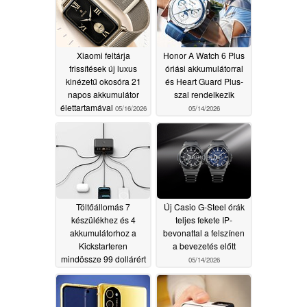
Xiaomi feltárja
Honor A Watch 6 Plus
frissítések új luxus
óriási akkumulátorral
kinézetű okosóra 21
és Heart Guard Plus-
napos akkumulátor
szal rendelkezik
élettartamával
05/16/2026
05/14/2026
Töltőállomás 7
Új Casio G-Steel órák
készülékhez és 4
teljes fekete IP-
akkumulátorhoz a
bevonattal a felszínen
Kickstarteren
a bevezetés előtt
mindössze 99 dollárért
05/14/2026
05/14/2026