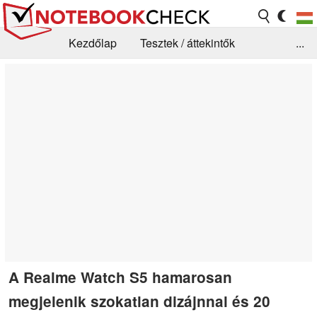
Kezdőlap
Tesztek / áttekintők
...
Hírek
GYIK / Technológia / Benchmarkok
Könyvtár
Kapcsolat
A Realme Watch S5 hamarosan
megjelenik szokatlan dizájnnal és 20