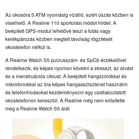
Az okosóra 5 ATM nyomásig vízálló, ezért úszás közben is
viselhető. A Realme 110 sportolási módot hirdet. A
beépített GPS-modul lehetővé teszi a futás vagy
kerékpározás közben megtett távolság rögzítését
okostelefon nélkül is.
A Realme Watch S5 pulzusszám- és SpO2-érzékelővel
rendelkezik, és képes nyomon követni a stresszt, az alvást
és a menstruációs ciklust. A beépített hangszórókkal és
mikrofonokkal az óra képes hangasszisztenst használni
és telefonhívásokat kezdeményezni egy csatlakoztatott
okostelefonon keresztül. A Realme még nem erősítette
meg a Realme Watch S5 árát