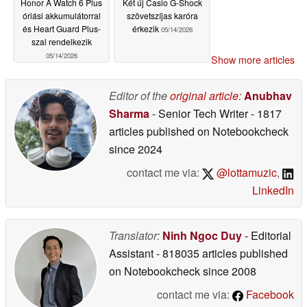
Honor A Watch 6 Plus
Két új Casio G-Shock
óriási akkumulátorral
szövetszíjas karóra
és Heart Guard Plus-
érkezik
05/14/2026
szal rendelkezik
05/14/2026
Show more articles
Editor of the
original article
:
Anubhav
Sharma
- Senior Tech Writer
- 1817
articles published on Notebookcheck
since 2024
contact me via:
@lottamuzic
,
LinkedIn
Translator:
Ninh Ngoc Duy
- Editorial
Assistant
- 818035 articles published
on Notebookcheck
since 2008
contact me via:
Facebook