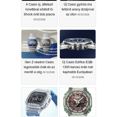
A Casio új, áttetsző
Új Casio gyűrűs óra
lünettával ellátott G-
feltűnő arany dizájnnal
Shock órát dob piacra
az úton
05/20/2026
05/23/2026
Gen Z vásárol Casio
Új Casio Edifice EQB-
legolcsóbb órák és ez
1300 karcsú órák már
mentő a cég
kaphatók Európában
05/16/2026
05/16/2026