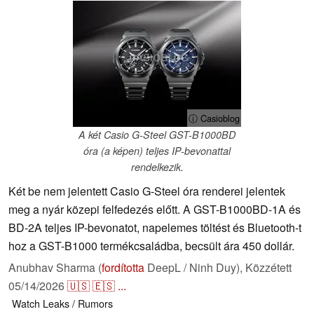
ⓘ Casioblog
A két Casio G-Steel GST-B1000BD
óra (a képen) teljes IP-bevonattal
rendelkezik.
Két be nem jelentett Casio G-Steel óra renderei jelentek
meg a nyár közepi felfedezés előtt. A GST-B1000BD-1A és
BD-2A teljes IP-bevonatot, napelemes töltést és Bluetooth-t
hoz a GST-B1000 termékcsaládba, becsült ára 450 dollár.
Anubhav Sharma (
fordította
DeepL / Ninh Duy),
Közzétett
05/14/2026
🇺🇸
🇪🇸
...
Watch
Leaks / Rumors