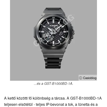
ⓘ Casioblog
...és a GST-B1000BD-1A.
A kettő közötti fő különbség a tárcsa. A GST-B1000BD-1A
teljesen elsötétül - teljes IP-bevonat a tok, a lünetta és a