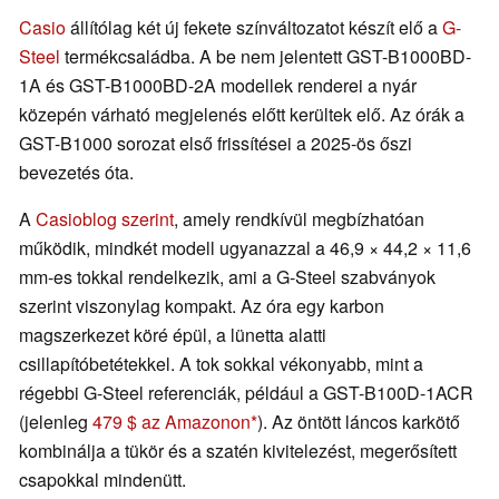
Casio
állítólag két új fekete színváltozatot készít elő a
G-
Steel
termékcsaládba. A be nem jelentett GST-B1000BD-
1A és GST-B1000BD-2A modellek renderei a nyár
közepén várható megjelenés előtt kerültek elő. Az órák a
GST-B1000 sorozat első frissítései a 2025-ös őszi
bevezetés óta.
A
Casioblog szerint
, amely rendkívül megbízhatóan
működik, mindkét modell ugyanazzal a 46,9 × 44,2 × 11,6
mm-es tokkal rendelkezik, ami a G-Steel szabványok
szerint viszonylag kompakt. Az óra egy karbon
magszerkezet köré épül, a lünetta alatti
csillapítóbetétekkel. A tok sokkal vékonyabb, mint a
régebbi G-Steel referenciák, például a GST-B100D-1ACR
(jelenleg
479 $ az Amazonon
). Az öntött láncos karkötő
kombinálja a tükör és a szatén kivitelezést, megerősített
csapokkal mindenütt.