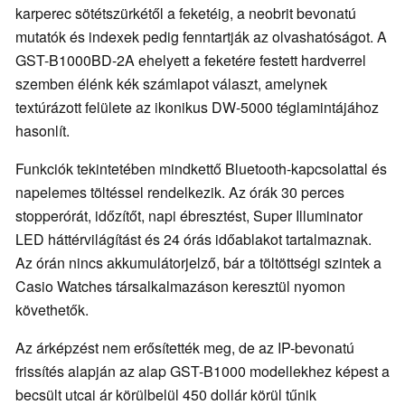
karperec sötétszürkétől a feketéig, a neobrit bevonatú
mutatók és indexek pedig fenntartják az olvashatóságot. A
GST-B1000BD-2A ehelyett a feketére festett hardverrel
szemben élénk kék számlapot választ, amelynek
textúrázott felülete az ikonikus DW-5000 téglamintájához
hasonlít.
Funkciók tekintetében mindkettő Bluetooth-kapcsolattal és
napelemes töltéssel rendelkezik. Az órák 30 perces
stopperórát, időzítőt, napi ébresztést, Super Illuminator
LED háttérvilágítást és 24 órás időablakot tartalmaznak.
Az órán nincs akkumulátorjelző, bár a töltöttségi szintek a
Casio Watches társalkalmazáson keresztül nyomon
követhetők.
Az árképzést nem erősítették meg, de az IP-bevonatú
frissítés alapján az alap GST-B1000 modellekhez képest a
becsült utcai ár körülbelül 450 dollár körül tűnik