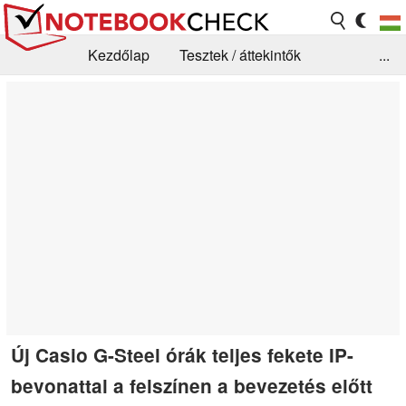
Kezdőlap
Tesztek / áttekintők
...
Hírek
GYIK / Technológia / Benchmarkok
Könyvtár
Kapcsolat
Új Casio G-Steel órák teljes fekete IP-
bevonattal a felszínen a bevezetés előtt