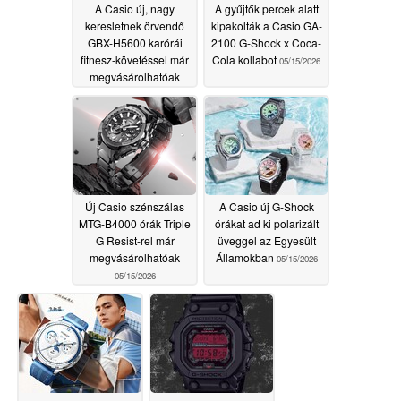
A Casio új, nagy
A gyűjtők percek alatt
keresletnek örvendő
kipakolták a Casio GA-
GBX-H5600 karórái
2100 G-Shock x Coca-
fitnesz-követéssel már
Cola kollabot
05/15/2026
megvásárolhatóak
05/15/2026
Új Casio szénszálas
A Casio új G-Shock
MTG-B4000 órák Triple
órákat ad ki polarizált
G Resist-rel már
üveggel az Egyesült
megvásárolhatóak
Államokban
05/15/2026
05/15/2026