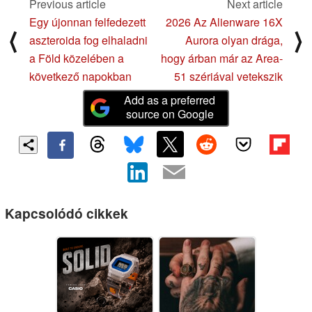
Previous article
Next article
Egy újonnan felfedezett
2026 Az Alienware 16X
⟨
⟩
aszteroida fog elhaladni
Aurora olyan drága,
a Föld közelében a
hogy árban már az Area-
következő napokban
51 szériával vetekszik
Add as a preferred
source on Google
Kapcsolódó cikkek