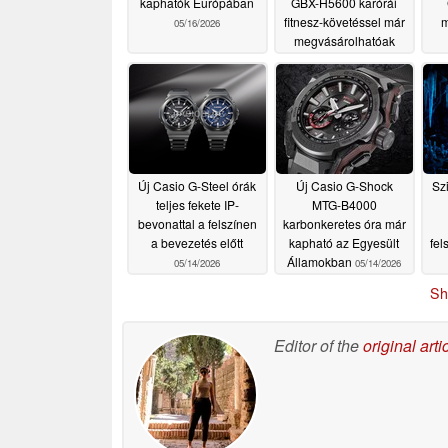
kaphatók Európában
GBX-H5600 karórái
fitnesz-követéssel már
m
05/16/2026
megvásárolhatóak
05/15/2026
Új Casio G-Steel órák
Új Casio G-Shock
Sz
teljes fekete IP-
MTG-B4000
bevonattal a felszínen
karbonkeretes óra már
a bevezetés előtt
kapható az Egyesült
fel
Államokban
05/14/2026
05/14/2026
do
Sh
Editor of the
original arti