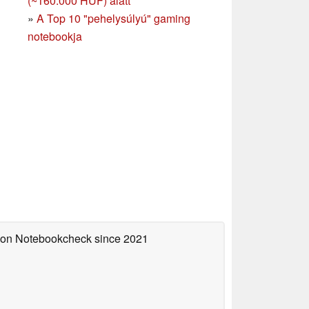
(~160.000 HUF) alatt
»
A Top 10 "pehelysúlyú" gaming
notebookja
d on Notebookcheck
since 2021