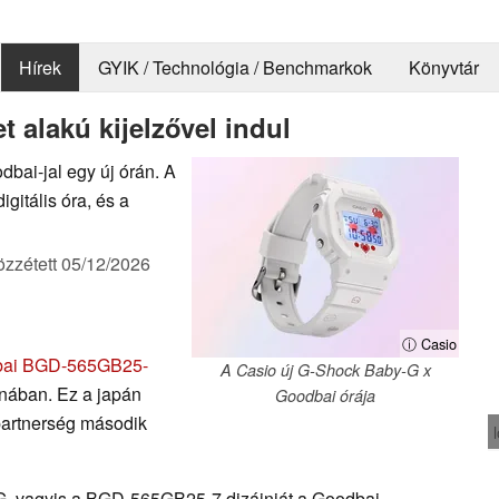
Hírek
GYIK / Technológia / Benchmarkok
Könyvtár
t alakú kijelzővel indul
bai-jal egy új órán. A
itális óra, és a
özzétett
05/12/2026
ⓘ Casio
bai BGD-565GB25-
A Casio új G-Shock Baby-G x
nában. Ez a japán
Goodbai órája
partnerség második
 vagyis a BGD-565GB25-7 dizájnját a Goodbai