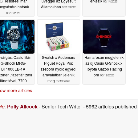
G Resist-rel már
üveggel az Egyesült
érkezik
05/14/2026
egvásárolhatóak
Államokban
05/15/2026
05/15/2026
ivárgás: Casio titán
Swatch x Audemars
Hamarosan megjelenik
G-Shock MRG-
Piguet Royal Pop
az új Casio G-Shock x
BF1000EB-1A
zsebóra nyolc egyedi
Toyota Gazoo Racing
színen, fazettált zafír
árnyalatban jelenik
óra
05/12/2026
lünettával, 7700
meg
05/13/2026
lláros árcédulával
ow more articles
05/13/2026
cle
:
Polly Allcock
- Senior Tech Writer
- 5962 articles publishe