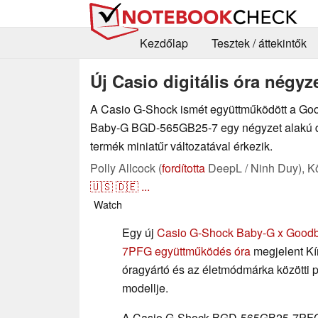
Kezdőlap
Tesztek / áttekintők
Új Casio digitális óra négyze
A Casio G-Shock ismét együttműködött a Good
Baby-G BGD-565GB25-7 egy négyzet alakú dig
termék miniatűr változatával érkezik.
Polly Allcock (
fordította
DeepL / Ninh Duy),
K
🇺🇸
🇩🇪
...
Watch
Egy új
Casio G-Shock Baby-G x Good
7PFG együttműködés óra
megjelent Kí
óragyártó és az életmódmárka közötti 
modellje.
A Casio G-Shock BGD-565GB25-7PFG,