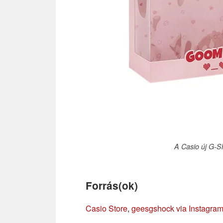
A Casio új G-S
Forrás(ok)
Casio Store
,
geesgshock via Instagra