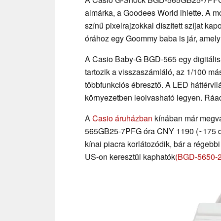
almárka, a Goodees World ihlette. A mo
színű pixelrajzokkal díszített szíjat ka
órához egy Goommy baba is jár, amely az
A Casio Baby-G BGD-565 egy digitális 
tartozik a visszaszámláló, az 1/100 má
többfunkciós ébresztő. A LED háttérvilá
környezetben leolvasható legyen. Ráadá
A
Casio áruházban
kínában már megvá
565GB25-7PFG óra CNY 1190 (~175 doll
kínai piacra korlátozódik, bár a rége
US-on keresztül kaphatók
(BGD-5650-2 