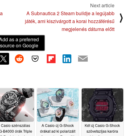
Next article
 a
A Subnautica 2 Steam buildje a legújabb
⟩
játék, ami kiszivárgott a korai hozzáférésű
megjelenés dátuma előtt
Add as a preferred
source on Google
 Casio szénszálas
A Casio új G-Shock
Két új Casio G-Shock
-B4000 órák Triple
órákat ad ki polarizált
szövetszíjas karóra