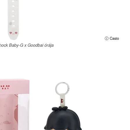
ⓘ Casio
hock Baby-G x Goodbai órája