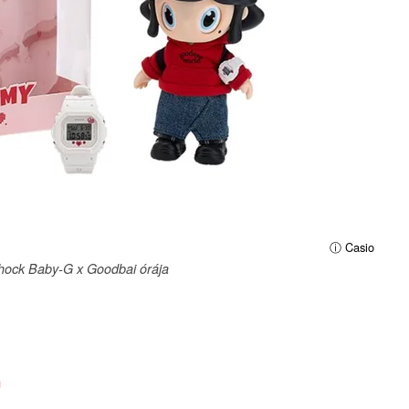
ⓘ Casio
hock Baby-G x Goodbai órája
m