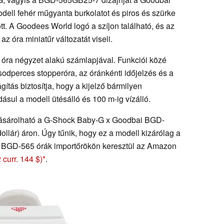
dell fehér műgyanta burkolatot és piros és szürke
pott. A Goodees World logó a szíjon található, és az
 óra miniatűr változatát viseli.
óra négyzet alakú számlapjával. Funkciói közé
sodperces stopperóra, az óránkénti időjelzés és a
gítás biztosítja, hogy a kijelző bármilyen
sul a modell ütésálló és 100 m-ig vízálló.
sárolható a G-Shock Baby-G x Goodbai BGD-
ár) áron. Úgy tűnik, hogy ez a modell kizárólag a
bbi BGD-565 órák importőrökön keresztül az Amazon
curr. 144 $)
.