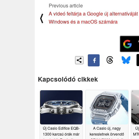
Previous article
A videó feltárja a Google új alternatíváját
⟨
Windows és a macOS számára
Kapcsolódó cikkek
Új Casio Edifice EQB-
A Casio új, nagy
Új
1300 karcsú órák már
keresletnek örvendő
MTG