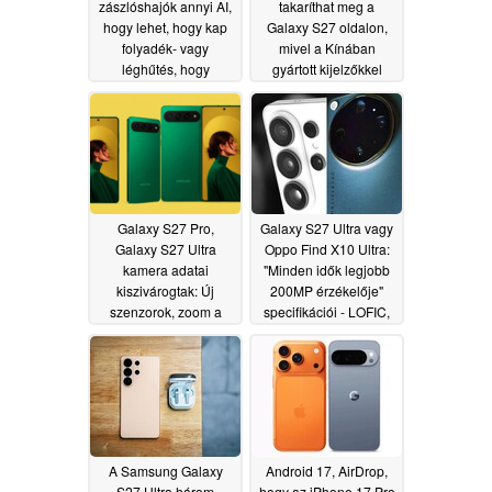
zászlóshajók annyi AI,
takaríthat meg a
hogy lehet, hogy kap
Galaxy S27 oldalon,
folyadék- vagy
mivel a Kínában
léghűtés, hogy
gyártott kijelzőkkel
megállítsa a
halad előre
05/22/2026
túlmelegedés, kiderül
szivárgás
06/01/2026
Galaxy S27 Pro,
Galaxy S27 Ultra vagy
Galaxy S27 Ultra
Oppo Find X10 Ultra:
kamera adatai
"Minden idők legjobb
kiszivárogtak: Új
200MP érzékelője"
szenzorok, zoom a
specifikációi - LOFIC,
különbség
1/1.2 hüvelykes HPA a
05/21/2026
Samsungtól
05/20/2026
A Samsung Galaxy
Android 17, AirDrop,
S27 Ultra három
hogy az iPhone 17 Pro