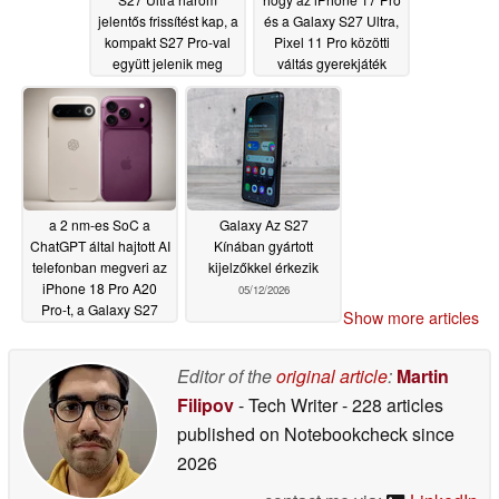
jelentős frissítést kap, a
és a Galaxy S27 Ultra,
kompakt S27 Pro-val
Pixel 11 Pro közötti
együtt jelenik meg
váltás gyerekjáték
legyen
05/19/2026
05/14/2026
a 2 nm-es SoC a
Galaxy Az S27
ChatGPT által hajtott AI
Kínában gyártott
telefonban megveri az
kijelzőkkel érkezik
iPhone 18 Pro A20
05/12/2026
Pro-t, a Galaxy S27
Show more articles
Ultra Snapdragon 8
Elite Gen 6 GPU-ját
Editor of the
original article
:
Martin
05/14/2026
Filipov
- Tech Writer
- 228 articles
published on Notebookcheck
since
2026