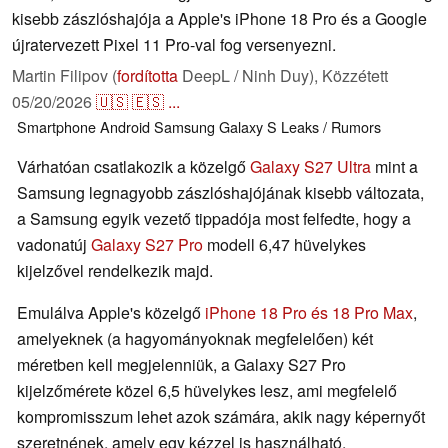
kisebb zászlóshajója a Apple's iPhone 18 Pro és a Google
újratervezett Pixel 11 Pro-val fog versenyezni.
Martin Filipov (
fordította
DeepL / Ninh Duy),
Közzétett
05/20/2026
🇺🇸
🇪🇸
...
Smartphone
Android
Samsung
Galaxy S
Leaks / Rumors
Várhatóan csatlakozik a közelgő
Galaxy S27 Ultra
mint a
Samsung legnagyobb zászlóshajójának kisebb változata,
a Samsung egyik vezető tippadója most felfedte, hogy a
vadonatúj
Galaxy S27 Pro
modell 6,47 hüvelykes
kijelzővel rendelkezik majd.
Emulálva Apple's közelgő
iPhone 18 Pro és 18 Pro Max
,
amelyeknek (a hagyományoknak megfelelően) két
méretben kell megjelenniük, a Galaxy S27 Pro
kijelzőmérete közel 6,5 hüvelykes lesz, ami megfelelő
kompromisszum lehet azok számára, akik nagy képernyőt
szeretnének, amely egy kézzel is használható.