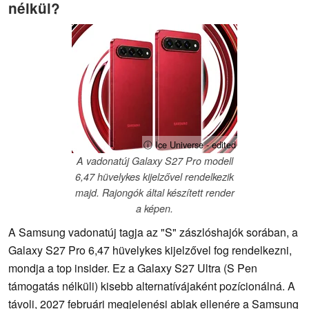
nélkül?
ⓘ Ice Universe - edited
A vadonatúj Galaxy S27 Pro modell
6,47 hüvelykes kijelzővel rendelkezik
majd. Rajongók által készített render
a képen.
A Samsung vadonatúj tagja az "S" zászlóshajók sorában, a
Galaxy S27 Pro 6,47 hüvelykes kijelzővel fog rendelkezni,
mondja a top insider. Ez a Galaxy S27 Ultra (S Pen
támogatás nélküli) kisebb alternatívájaként pozícionálná. A
távoli, 2027 februári megjelenési ablak ellenére a Samsung