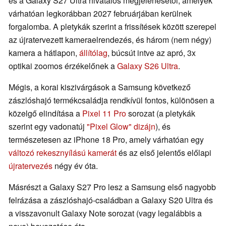
és a Galaxy S27 Ultra hivatalos megjelenésétől, amelyek
várhatóan legkorábban 2027 februárjában kerülnek
forgalomba. A pletykák szerint a frissítések között szerepel
az újratervezett kameraelrendezés, és három (nem négy)
kamera a hátlapon,
állítólag
, búcsút intve az apró, 3x
optikai zoomos érzékelőnek a
Galaxy S26 Ultra
.
Mégis, a korai kiszivárgások a Samsung következő
zászlóshajó termékcsaládja rendkívül fontos, különösen a
közelgő elindítása a
Pixel 11 Pro
sorozat (a pletykák
szerint egy vadonatúj
"Pixel Glow" dizájn
), és
természetesen az iPhone 18 Pro, amely várhatóan egy
változó rekesznyílású kamerát
és az első jelentős előlapi
újratervezés
négy év óta.
Másrészt a Galaxy S27 Pro lesz a Samsung első nagyobb
felrázása a zászlóshajó-családban a Galaxy S20 Ultra és
a visszavonult Galaxy Note sorozat (vagy legalábbis a