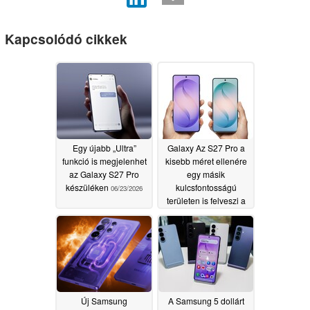
Kapcsolódó cikkek
Egy újabb „Ultra”
Galaxy Az S27 Pro a
funkció is megjelenhet
kisebb méret ellenére
az Galaxy S27 Pro
egy másik
készüléken
kulcsfontosságú
06/23/2026
területen is felveszi a
versenyt a Galaxy S27
Ultrával
06/06/2026
Új Samsung
A Samsung 5 dollárt