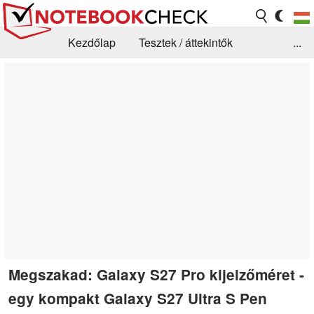
Kezdőlap
Tesztek / áttekintők
...
Hírek
GYIK / Technológia / Benchmarkok
Könyvtár
Kapcsolat
Megszakad: Galaxy S27 Pro kijelzőméret -
egy kompakt Galaxy S27 Ultra S Pen