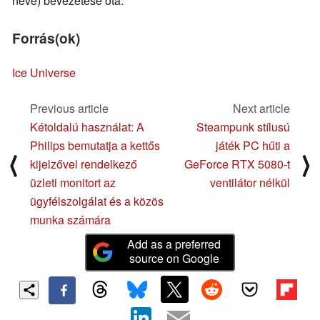
neve) bevezetése óta.
Forrás(ok)
Ice Universe
Previous article
Next article
Kétoldalú használat: A
Steampunk stílusú
Philips bemutatja a kettős
játék PC hűti a
⟨
⟩
kijelzővel rendelkező
GeForce RTX 5080-t
üzleti monitort az
ventilátor nélkül
ügyfélszolgálat és a közös
munka számára
Add as a preferred
source on Google