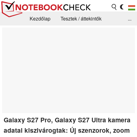
Kezdőlap
Tesztek / áttekintők
...
Hírek
GYIK / Technológia / Benchmarkok
Könyvtár
Kapcsolat
Galaxy S27 Pro, Galaxy S27 Ultra kamera
adatai kiszivárogtak: Új szenzorok, zoom