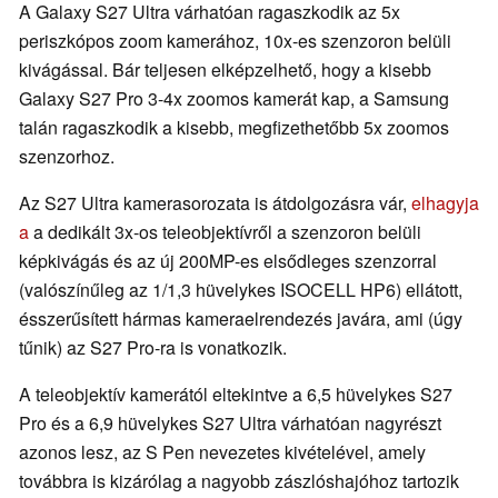
A Galaxy S27 Ultra várhatóan ragaszkodik az 5x
periszkópos zoom kamerához, 10x-es szenzoron belüli
kivágással. Bár teljesen elképzelhető, hogy a kisebb
Galaxy S27 Pro 3-4x zoomos kamerát kap, a Samsung
talán ragaszkodik a kisebb, megfizethetőbb 5x zoomos
szenzorhoz.
Az S27 Ultra kamerasorozata is átdolgozásra vár,
elhagyja
a
a dedikált 3x-os teleobjektívről a szenzoron belüli
képkivágás és az új 200MP-es elsődleges szenzorral
(valószínűleg az 1/1,3 hüvelykes ISOCELL HP6) ellátott,
ésszerűsített hármas kameraelrendezés javára, ami (úgy
tűnik) az S27 Pro-ra is vonatkozik.
A teleobjektív kamerától eltekintve a 6,5 hüvelykes S27
Pro és a 6,9 hüvelykes S27 Ultra várhatóan nagyrészt
azonos lesz, az S Pen nevezetes kivételével, amely
továbbra is kizárólag a nagyobb zászlóshajóhoz tartozik