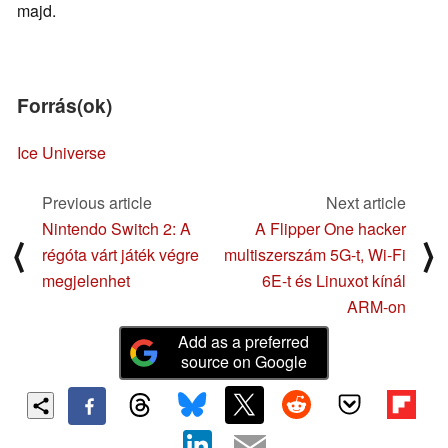
majd.
Forrás(ok)
Ice Universe
Previous article
Next article
Nintendo Switch 2: A
A Flipper One hacker
⟨
⟩
régóta várt játék végre
multiszerszám 5G-t, Wi-Fi
megjelenhet
6E-t és Linuxot kínál
ARM-on
Add as a preferred
source on Google