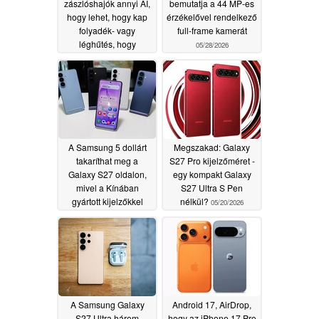
zászlóshajók annyi AI,
bemutatja a 44 MP-es
hogy lehet, hogy kap
érzékelővel rendelkező
folyadék- vagy
full-frame kamerát
léghűtés, hogy
05/28/2026
megállítsa a
túlmelegedés, kiderül
szivárgás
06/01/2026
A Samsung 5 dollárt
Megszakad: Galaxy
takaríthat meg a
S27 Pro kijelzőméret -
Galaxy S27 oldalon,
egy kompakt Galaxy
mivel a Kínában
S27 Ultra S Pen
gyártott kijelzőkkel
nélkül?
05/20/2026
halad előre
05/22/2026
A Samsung Galaxy
Android 17, AirDrop,
S27 Ultra három
hogy az iPhone 17 Pro