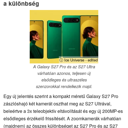
a különbség
ⓘ Ice Universe - edited
A Galaxy S27 Pro és az S27 Ultra
várhatóan azonos, teljesen új
elsődleges és ultraszéles
szenzorokkal rendelkezik majd.
Egy új jelentés szerint a kompakt méretű Galaxy S27 Pro
zászlóshajó két kamerát oszthat meg az S27 Ultrával,
beleértve a 3x teleobjektív eltávolítását és egy új 200MP-es
elsődleges érzékelő frissítését. A zoomkamerák várhatóan
(majdnem) az összes különbséget az S27 Pro és az S27