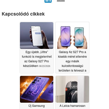
Kapcsolódó cikkek
Egy újabb „Ultra”
Galaxy Az S27 Pro a
funkció is megjelenhet
kisebb méret ellenére
az Galaxy S27 Pro
egy másik
készüléken
kulcsfontosságú
06/23/2026
területen is felveszi a
versenyt a Galaxy S27
Ultrával
06/06/2026
Új Samsung
A Leica hamarosan