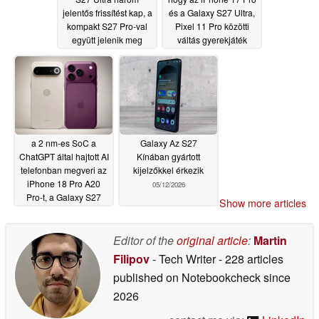
jelentős frissítést kap, a
és a Galaxy S27 Ultra,
kompakt S27 Pro-val
Pixel 11 Pro közötti
együtt jelenik meg
váltás gyerekjáték
legyen
05/19/2026
05/14/2026
a 2 nm-es SoC a
Galaxy Az S27
ChatGPT által hajtott AI
Kínában gyártott
telefonban megveri az
kijelzőkkel érkezik
iPhone 18 Pro A20
05/12/2026
Pro-t, a Galaxy S27
Show more articles
Ultra Snapdragon 8
Elite Gen 6 GPU-ját
Editor of the
original article
:
Martin
05/14/2026
Filipov
- Tech Writer
- 228 articles
published on Notebookcheck
since
2026