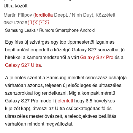
Ultra között.
Martin Filipov (
fordította
DeepL / Ninh Duy),
Közzétett
05/21/2026
🇺🇸
🇪🇸
...
Samsung
Leaks / Rumors
Smartphone
Android
Egy friss új szivárgás egy top tippmestertől izgalmas
bepillantást engedett a közelgő Galaxy S27 sorozatba, jó
hírekkel a kamerarendszerről a várt
Galaxy S27 Pro
és a
Galaxy S27 Ultra
.
A jelentés szerint a Samsung mindkét csúcszászlóshajója
várhatóan azonos, teljesen új elsődleges és ultraszéles
szenzorokkal fog rendelkezni. Míg a kompakt méretű
Galaxy S27 Pro modell (
jelentett
hogy 6,5 hüvelykes
kijelzőt kap), átveszi az Ultra csúcskategóriás fő és
ultraszéles mesterlövészeit, a teleobjektíves beállítás
várhatóan mindent megváltoztat.