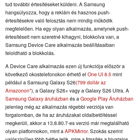
tud további értesítéseket küldeni. A Samsung
hangsúlyozza, hogy a reklám és hasznos push-
értesítésekre való felosztás nem mindig működik
megfelelően. Ha egy olyan alkalmazás, amelynek push-
értesítéseit nem szeretné kihagyni, blokkolva van, a
Samsung Device Care alkalmazás beállításaiban
feloldható a blokkolás.
A Device Care alkalmazás ezen új funkciója először a
következő okostelefonokon érhető el
One UI 8.5
mint
például a Samsung Galaxy S26
(799 dollár az
Amazonon
), a Galaxy S26+ vagy a Galaxy S26 Ultra. A
Samsung Galaxy áruházban
és a
Google Play Áruházban
jelenleg még az alkalmazás régebbi verziója van
forgalomban, de ha az áruházakat oldalbetöltéssel
megkerüli, akkor a 13.8.80.7-es verzió már megtalálható
olyan platformokon, mint a
APKMirror
. Szokás szerint
valószínűleg több hétbe telik, mire a frissítés a hivatalos