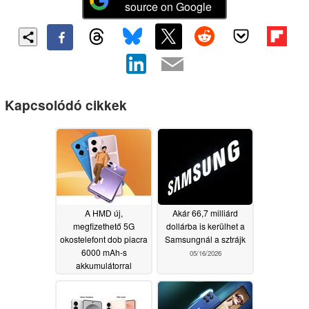
source on Google
Kapcsolódó cikkek
A HMD új,
Akár 66,7 milliárd
megfizethető 5G
dollárba is kerülhet a
okostelefont dob piacra
Samsungnál a sztrájk
6000 mAh-s
05/16/2026
akkumulátorral
05/22/2026