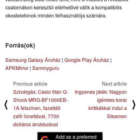
csatornákon keresztül elérhetővé válik a kompatibilis
okostelefonok minden felhasználója számára.
Forrás(ok)
Samsung Galaxy Áruház
|
Google Play Áruház
|
APKMirror
|
Sammyguru
Previous article
Next article
Szivárgás: Casio titán G-
Ingyenes játék: Nagyon
Shock MRG-BF1000EB-
ígéretes korai
⟨
⟩
1A felszínen, fazettált
kritikákkal indul a
zafír lünettával, 7700
Steamen
dolláros árcédulával
Add as a preferred