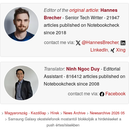
Editor of the
original article
:
Hannes
Brecher
- Senior Tech Writer
- 21947
articles published on Notebookcheck
since 2018
contact me via:
@HannesBrecher
,
LinkedIn
,
Xing
Translator:
Ninh Ngoc Duy
- Editorial
Assistant
- 816412 articles published on
Notebookcheck
since 2008
contact me via:
Facebook
>
Magyarország - Kezdőlap
>
Hírek
>
News Archive
>
Newsarchive 2026 05
> Samsung Galaxy okostelefonok mostantól blokkolják a hirdetéseket a
push értesítésekben