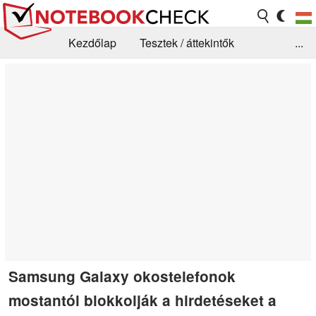
Kezdőlap
Tesztek / áttekintők
...
Hírek
GYIK / Technológia / Benchmarkok
Könyvtár
Kapcsolat
Samsung Galaxy okostelefonok
mostantól blokkolják a hirdetéseket a