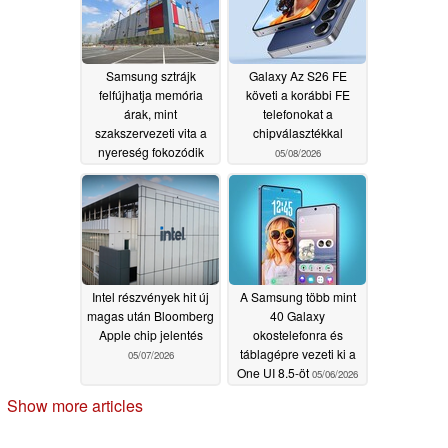
Samsung sztrájk
Galaxy Az S26 FE
felfújhatja memória
követi a korábbi FE
árak, mint
telefonokat a
szakszervezeti vita a
chipválasztékkal
nyereség fokozódik
05/08/2026
05/08/2026
Intel részvények hit új
A Samsung több mint
magas után Bloomberg
40 Galaxy
Apple chip jelentés
okostelefonra és
táblagépre vezeti ki a
05/07/2026
One UI 8.5-öt
05/06/2026
Show more articles