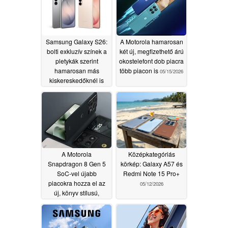
Samsung Galaxy S26:
A Motorola hamarosan
bolti exkluzív színek a
két új, megfizethető árú
pletykák szerint
okostelefont dob piacra
hamarosan más
több piacon is
05/15/2026
kiskereskedőknél is
elérhetőek lesznek
05/15/2026
A Motorola
Középkategóriás
Snapdragon 8 Gen 5
körkép: Galaxy A57 és
SoC-vel újabb
Redmi Note 15 Pro+
piacokra hozza el az
05/12/2026
új, könyv stílusú,
összecsukható
készüléket
05/13/2026