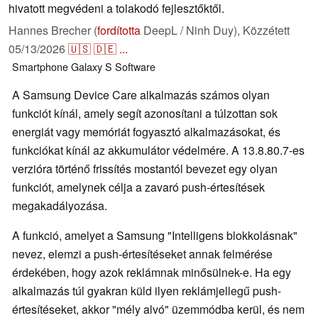
hivatott megvédeni a tolakodó fejlesztőktől.
Hannes Brecher (
fordította
DeepL / Ninh Duy),
Közzétett
05/13/2026
🇺🇸
🇩🇪
...
Smartphone
Galaxy S
Software
A Samsung Device Care alkalmazás számos olyan
funkciót kínál, amely segít azonosítani a túlzottan sok
energiát vagy memóriát fogyasztó alkalmazásokat, és
funkciókat kínál az akkumulátor védelmére. A 13.8.80.7-es
verzióra történő frissítés mostantól bevezet egy olyan
funkciót, amelynek célja a zavaró push-értesítések
megakadályozása.
A funkció, amelyet a Samsung "Intelligens blokkolásnak"
nevez, elemzi a push-értesítéseket annak felmérése
érdekében, hogy azok reklámnak minősülnek-e. Ha egy
alkalmazás túl gyakran küld ilyen reklámjellegű push-
értesítéseket, akkor "mély alvó" üzemmódba kerül, és nem