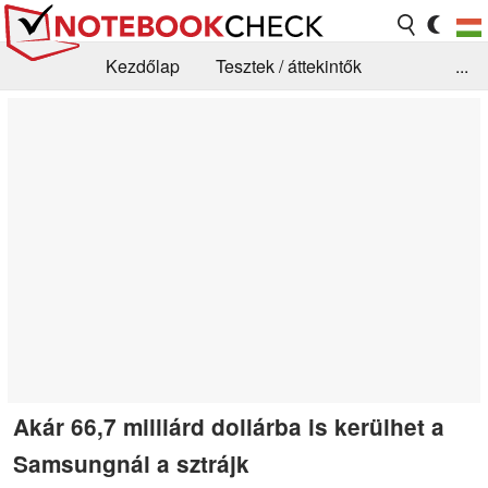
Kezdőlap
Tesztek / áttekintők
...
Hírek
GYIK / Technológia / Benchmarkok
Könyvtár
Kapcsolat
Akár 66,7 milliárd dollárba is kerülhet a
Samsungnál a sztrájk