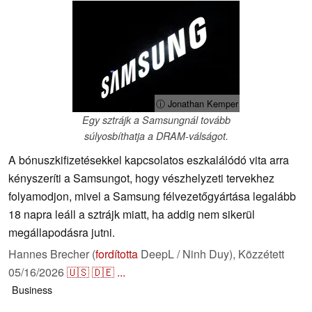
ⓘ Jonathan Kemper
Egy sztrájk a Samsungnál tovább
súlyosbíthatja a DRAM-válságot.
A bónuszkifizetésekkel kapcsolatos eszkalálódó vita arra
kényszeríti a Samsungot, hogy vészhelyzeti tervekhez
folyamodjon, mivel a Samsung félvezetőgyártása legalább
18 napra leáll a sztrájk miatt, ha addig nem sikerül
megállapodásra jutni.
Hannes Brecher (
fordította
DeepL / Ninh Duy),
Közzétett
05/16/2026
🇺🇸
🇩🇪
...
Business