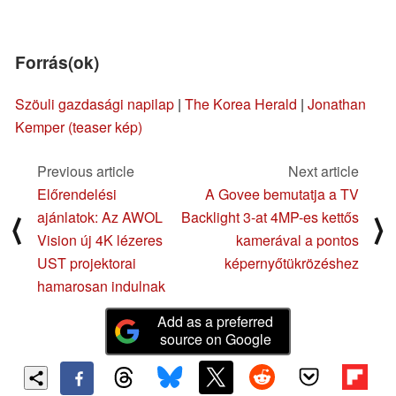
Forrás(ok)
Szöuli gazdasági napilap
|
The Korea Herald
|
Jonathan
Kemper (teaser kép)
Previous article
Next article
Előrendelési
A Govee bemutatja a TV
ajánlatok: Az AWOL
Backlight 3-at 4MP-es kettős
⟨
⟩
Vision új 4K lézeres
kamerával a pontos
UST projektorai
képernyőtükrözéshez
hamarosan indulnak
Add as a preferred
source on Google