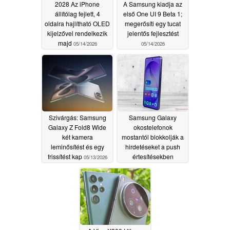
2028 Az iPhone
A Samsung kiadja az
állítólag fejlett, 4
első One UI 9 Beta 1;
oldalra hajlítható OLED
megerősíti egy tucat
kijelzővel rendelkezik
jelentős fejlesztést
majd
05/14/2026
05/14/2026
Szivárgás: Samsung
Samsung Galaxy
Galaxy Z Fold8 Wide
okostelefonok
két kamera
mostantól blokkolják a
leminősítést és egy
hirdetéseket a push
frissítést kap
értesítésekben
05/13/2026
05/13/2026