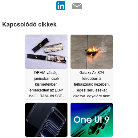
Kapcsolódó cikkek
DRAM-válság:
Galaxy Az S24
júniusban csak
felrobban a
kismértékben
felhasználó kezében,
emelkedtek az EU-n
égési sérüléseket
belüli RAM- és SSD-
okozva, egyelőre nem
árak
látható okból
06/16/2026
05/14/2026