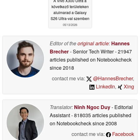
A Vivo X300 Ultra a
következő területeken
alulmarad a Galaxy
S26 Ultra-val szemben
05/13/2026
Editor of the
original article
:
Hannes
Brecher
- Senior Tech Writer
- 21947
articles published on Notebookcheck
since 2018
contact me via:
@HannesBrecher
,
LinkedIn
,
Xing
Translator:
Ninh Ngoc Duy
- Editorial
Assistant
- 818035 articles published
on Notebookcheck
since 2008
contact me via:
Facebook