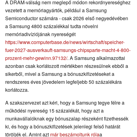
A DRAM-válság nem meglepő módon rekordnyereséghez
vezetett a memóriagyártók, például a Samsung
Semiconductor számára - csak 2026 első negyedévében
a Samsung 4800 százalékkal tudta növelni
memóriadivíziójának nyereségét
https://www.computerbase.de/news/wirtschaft/speicher-
fuer-2027-ausverkauft-samsungs-chipsparte-macht-4-800-
prozent-mehr-gewinn.97132/
. A Samsung alkalmazottai
azonban csak korlátozott mértékben részesülnek ebből a
sikerből, mivel a Samsung a bónuszkifizetéseket a
rendszeres éves jövedelem legfeljebb 50 százalékára
korlátozza.
A szakszervezet azt kéri, hogy a Samsung tegye félre a
működési nyereség 15 százalékát, hogy azt a
munkavállalóknak egy bónuszalap részeként fizethessék
ki, és hogy a bónuszkifizetések jelenlegi felső határát
töröljék el. Amint azt
már beszámoltunk róla
a