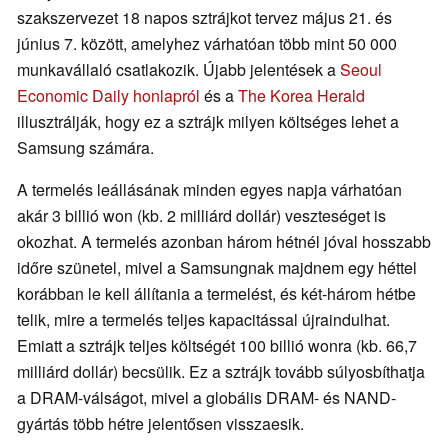
szakszervezet 18 napos sztrájkot tervez május 21. és
június 7. között, amelyhez várhatóan több mint 50 000
munkavállaló csatlakozik. Újabb jelentések a
Seoul
Economic Daily honlapról
és a
The Korea Herald
illusztrálják, hogy ez a sztrájk milyen költséges lehet a
Samsung számára.
A termelés leállásának minden egyes napja várhatóan
akár 3 billió won (kb. 2 milliárd dollár) veszteséget is
okozhat. A termelés azonban három hétnél jóval hosszabb
időre szünetel, mivel a Samsungnak majdnem egy héttel
korábban le kell állítania a termelést, és két-három hétbe
telik, mire a termelés teljes kapacitással újraindulhat.
Emiatt a sztrájk teljes költségét 100 billió wonra (kb. 66,7
milliárd dollár) becsülik. Ez a sztrájk tovább súlyosbíthatja
a DRAM-válságot, mivel a globális DRAM- és NAND-
gyártás több hétre jelentősen visszaesik.