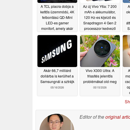
A TCL piacra dobja a
Az új Vivo Y6a: 7 200
A
kettős üzemmódú, 4K
mAh-s akkumulátor,
ok
felbontású QD-Mini
120 Hz-es kijelző és
LED-es gamer
Snapdragon 4 Gen 2
át
monitort, amely akár
processzor kedvező
S
320 Hz-es képfrissítési
áron
06/26/2026
frekvenciával is
rendelkezik
07/09/2026
Akár 66,7 milliárd
Vivo X300 Ultra: A
A
dollárba is kerülhet a
frissítés jelentős
mo
Samsungnál a sztrájk
problémákat old meg
cso
op
05/16/2026
05/15/2026
Sh
Editor of the
original arti