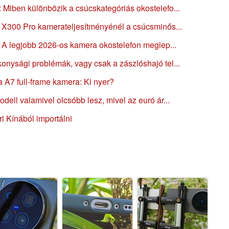
 Miben különbözik a csúcskategóriás okostelefo...
z X300 Pro kamerateljesítményénél a csúcsminős...
t: A legjobb 2026-os kamera okostelefon meglep...
onysági problémák, vagy csak a zászlóshajó tel...
 A7 full-frame kamera: Ki nyer?
dell valamivel olcsóbb lesz, mivel az euró ár...
i Kínából importálni