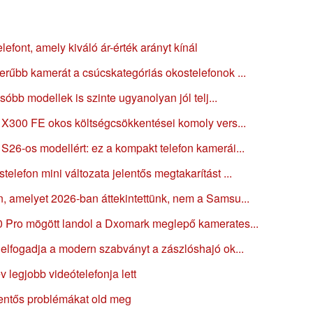
elefont, amely kiváló ár-érték arányt kínál
erűbb kamerát a csúcskategóriás okostelefonok ...
csóbb modellek is szinte ugyanolyan jól telj...
o X300 FE okos költségcsökkentései komoly vers...
S26-os modellért: ez a kompakt telefon kamerái...
elefon mini változata jelentős megtakarítást ...
, amelyet 2026-ban áttekintettünk, nem a Samsu...
0 Pro mögött landol a Dxomark meglepő kamerates...
 elfogadja a modern szabványt a zászlóshajó ok...
 legjobb videótelefonja lett
elentős problémákat old meg