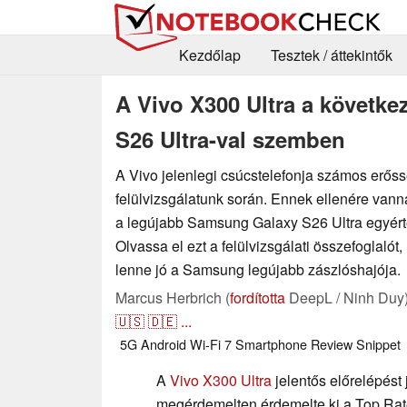
Kezdőlap
Tesztek / áttekintők
A Vivo X300 Ultra a követke
S26 Ultra-val szemben
A Vivo jelenlegi csúcstelefonja számos erős
felülvizsgálatunk során. Ennek ellenére vanna
a legújabb Samsung Galaxy S26 Ultra egyér
Olvassa el ezt a felülvizsgálati összefoglalót
lenne jó a Samsung legújabb zászlóshajója.
Marcus Herbrich (
fordította
DeepL / Ninh Duy
🇺🇸
🇩🇪
...
5G
Android
Wi-Fi 7
Smartphone
Review Snippet
A
Vivo X300 Ultra
jelentős előrelépést 
megérdemelten érdemelte ki a Top Rat