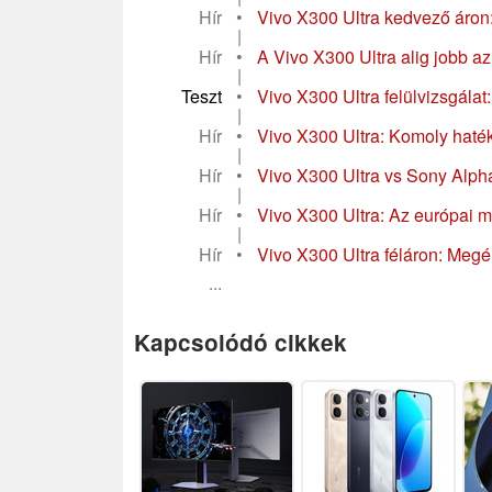
Hír
•
Vivo X300 Ultra kedvező áron:
|
Hír
•
A Vivo X300 Ultra alig jobb a
|
Teszt
•
Vivo X300 Ultra felülvizsgála
|
Hír
•
Vivo X300 Ultra: Komoly haték
|
Hír
•
Vivo X300 Ultra vs Sony Alpha
|
Hír
•
Vivo X300 Ultra: Az európai mo
|
Hír
•
Vivo X300 Ultra féláron: Megér
...
Kapcsolódó cikkek