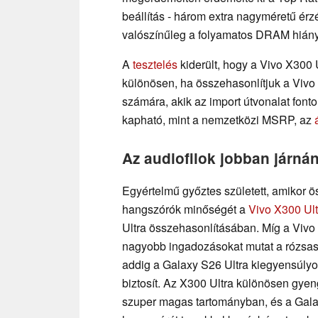
beállítás - három extra nagyméretű érz
valószínűleg a folyamatos DRAM hiány
A
tesztelés
kiderült, hogy a Vivo X300 U
különösen, ha összehasonlítjuk a Vivo
számára, akik az import útvonalat font
kapható, mint a nemzetközi MSRP, az
Az audiofilok jobban járná
Egyértelmű győztes született, amikor ö
hangszórók minőségét a
Vivo X300 Ult
Ultra összehasonlításában. Míg a Vivo
nagyobb ingadozásokat mutat a rózsasz
addig a Galaxy S26 Ultra kiegyensúly
biztosít. Az X300 Ultra különösen gye
szuper magas tartományban, és a Gala