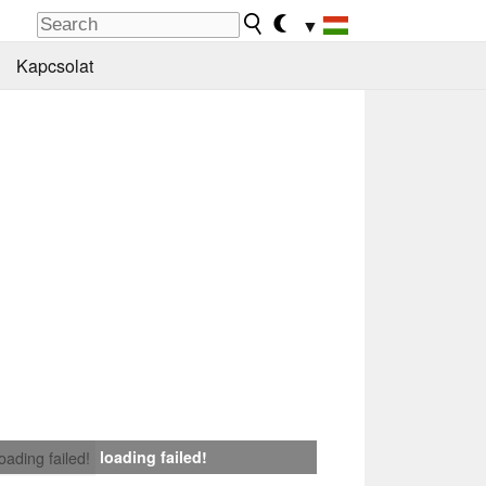
▼
Kapcsolat
loading failed!
loading failed!