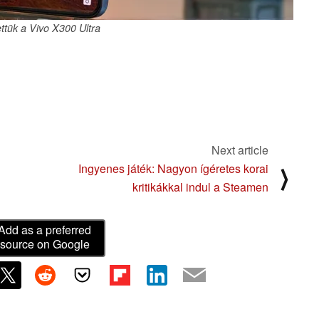
ettük a Vivo X300 Ultra
Next article
Ingyenes játék: Nagyon ígéretes korai
⟩
kritikákkal indul a Steamen
Add as a preferred
source on Google