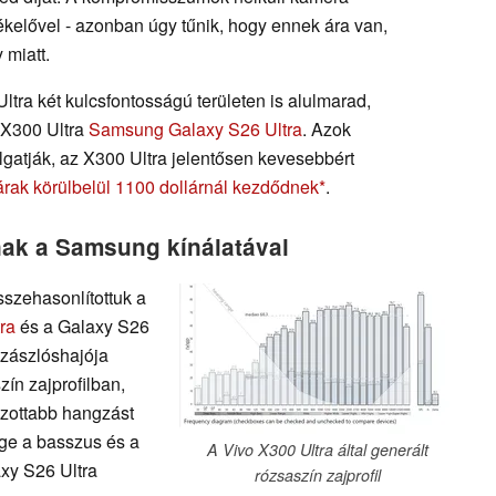
ékelővel - azonban úgy tűnik, hogy ennek ára van,
 miatt.
ltra két kulcsfontosságú területen is alulmarad,
 X300 Ultra
Samsung Galaxy S26 Ultra
. Azok
olgatják, az X300 Ultra jelentősen kevesebbért
árak körülbelül 1100 dollárnál kezdődnek
.
nak a Samsung kínálatával
sszehasonlítottuk a
ra
és a Galaxy S26
 zászlóshajója
ín zajprofilban,
ozottabb hangzást
nge a basszus és a
A Vivo X300 Ultra által generált
xy S26 Ultra
rózsaszín zajprofil