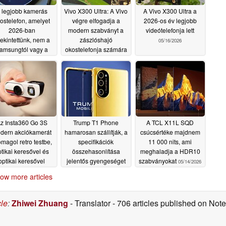
 legjobb kamerás
Vivo X300 Ultra: A Vivo
A Vivo X300 Ultra a
ostelefon, amelyet
végre elfogadja a
2026-os év legjobb
2026-ban
modern szabványt a
videótelefonja lett
tekintettünk, nem a
zászlóshajó
05/16/2026
amsungtól vagy a
okostelefonja számára
Apple
06/09/2026
05/17/2026
z Insta360 Go 3S
Trump T1 Phone
A TCL X11L SQD
dern akciókamerát
hamarosan szállítják, a
csúcsértéke majdnem
magol retro testbe,
specifikációk
11 000 nits, ami
tikai keresővel és
összehasonlítása
meghaladja a HDR10
optikai keresővel
jelentős gyengeséget
szabványokat
05/14/2026
mutat
05/14/2026
05/14/2026
ow more articles
cle
:
Zhiwei Zhuang
- Translator
- 706 articles published on No