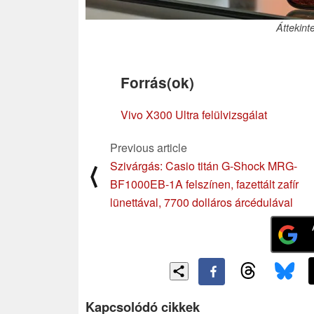
Áttekint
Forrás(ok)
Vivo X300 Ultra felülvizsgálat
Previous article
Szivárgás: Casio titán G-Shock MRG-
⟨
BF1000EB-1A felszínen, fazettált zafír
lünettával, 7700 dolláros árcédulával
Kapcsolódó cikkek