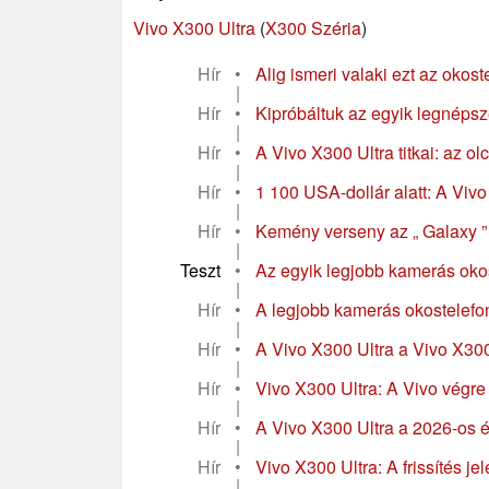
Vivo X300 Ultra
(
X300 Széria
)
Hír
•
Alig ismeri valaki ezt az okost
|
Hír
•
Kipróbáltuk az egyik legnépsz
|
Hír
•
A Vivo X300 Ultra titkai: az ol
|
Hír
•
1 100 USA-dollár alatt: A Viv
|
Hír
•
Kemény verseny az „ Galaxy ” 
|
Teszt
•
Az egyik legjobb kamerás okost
|
Hír
•
A legjobb kamerás okostelefon
|
Hír
•
A Vivo X300 Ultra a Vivo X30
|
Hír
•
Vivo X300 Ultra: A Vivo végre
|
Hír
•
A Vivo X300 Ultra a 2026-os év
|
Hír
•
Vivo X300 Ultra: A frissítés j
|