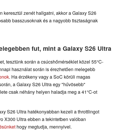
n keresztül zenét hallgatni, akkor a Galaxy S26
lyosabb basszusoknak és a nagyobb tisztaságnak
elegebben fut, mint a Galaxy S26 Ultra
t, tesztünk során a csúcshőmérséklet közel 55°C-
dennapi használat során is érezhetően melegebb
fonok
. Ha érzékeny vagy a SoC körüli magas
során, a Galaxy S26 Ultra egy "hűvösebb"
éklete csak néhány helyen haladja meg a 41°C-ot
axy S26 Ultra hatékonyabban kezeli a throttlingot
Vivo X300 Ultra ebben a tekintetben valóban
lésünket
hogy megtudja, mennyivel.