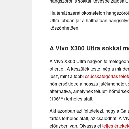
hangszórói is sokkal kevésbé zajosak.
Ha tehát szeret okostelefon hangszórói
Ultra jobban jár a hallhatóan hangsú
köszönhetően.
A Vivo X300 Ultra sokkal m
A Vivo X300 Ultra nagyon felmelegedhe
ot ért el. A készülék teste még a min
lesz, mint a többi
csúcskategóriás tele
hőmérsékletre a hosszú játékmenetek 
alternatíva, amelynek felületi hőmérs
(106°F) terhelés alatt.
Aki azonban azt feltételezi, hogy a Gal
tartós terhelés alatt, az csalódhat: A 
előnyben van. Olvassa el
teljes értéke