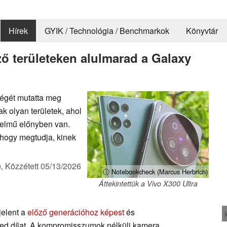
Hírek
GYIK / Technológia / Benchmarkok
Könyvtár
ző területeken alulmarad a Galaxy
ségét mutatta meg
k olyan területek, ahol
telmű előnyben van.
, hogy megtudja, kinek
),
Közzétett
05/13/2026
ⓘ Notebookcheck (Marcus Herbrich)
Áttekintettük a Vivo X300 Ultra
jelent a
előző generációhoz képest
és
ed díjat. A kompromisszumok nélküli kamera