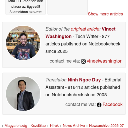
Mini LED-monitort dob
piacra az Egyesült
Államokban
06/04/2026
Show more articles
Editor of the
original article
:
Vineet
Washington
- Tech Writer
- 877
articles published on Notebookcheck
since 2025
contact me via:
vineetwashington
Translator:
Ninh Ngoc Duy
- Editorial
Assistant
- 816412 articles published
on Notebookcheck
since 2008
contact me via:
Facebook
>
Magyarország - Kezdőlap
>
Hírek
>
News Archive
>
Newsarchive 2026 07