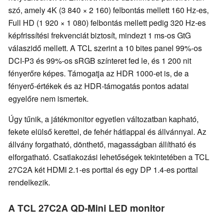
szó, amely 4K (3 840 × 2 160) felbontás mellett 160 Hz-es,
Full HD (1 920 × 1 080) felbontás mellett pedig 320 Hz-es
képfrissítési frekvenciát biztosít, mindezt 1 ms-os GtG
válaszidő mellett. A TCL szerint a 10 bites panel 99%-os
DCI-P3 és 99%-os sRGB színteret fed le, és 1 200 nit
fényerőre képes. Támogatja az HDR 1000-et is, de a
fényerő-értékek és az HDR-támogatás pontos adatai
egyelőre nem ismertek.
Úgy tűnik, a játékmonitor egyetlen változatban kapható,
fekete elülső kerettel, de fehér hátlappal és állvánnyal. Az
állvány forgatható, dönthető, magasságban állítható és
elforgatható. Csatlakozási lehetőségek tekintetében a TCL
27C2A két HDMI 2.1-es porttal és egy DP 1.4-es porttal
rendelkezik.
A TCL 27C2A QD-Mini LED monitor