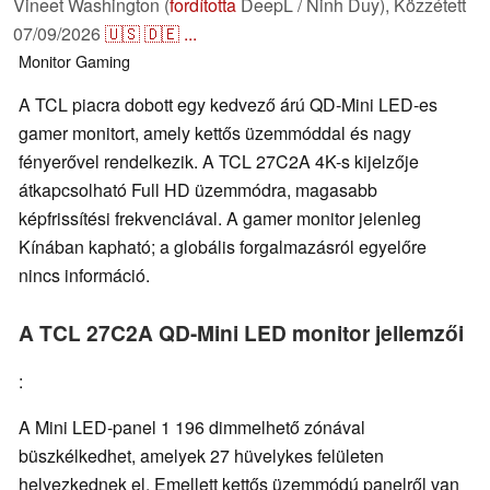
Vineet Washington (
fordította
DeepL / Ninh Duy),
Közzétett
07/09/2026
🇺🇸
🇩🇪
...
Monitor
Gaming
A TCL piacra dobott egy kedvező árú QD-Mini LED-es
gamer monitort, amely kettős üzemmóddal és nagy
fényerővel rendelkezik. A TCL 27C2A 4K-s kijelzője
átkapcsolható Full HD üzemmódra, magasabb
képfrissítési frekvenciával. A gamer monitor jelenleg
Kínában kapható; a globális forgalmazásról egyelőre
nincs információ.
A TCL 27C2A QD-Mini LED monitor jellemzői
:
A Mini LED-panel 1 196 dimmelhető zónával
büszkélkedhet, amelyek 27 hüvelykes felületen
helyezkednek el. Emellett kettős üzemmódú panelről van