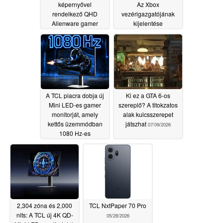
képernyővel
Az Xbox
rendelkező QHD
vezérigazgatójának
Alienware gamer
kijelentése
monitorokat dob piacra
megdöbbentette a
rajongókat
07/09/2026
07/09/2026
A TCL piacra dobja új
Ki ez a GTA 6-os
Mini LED-es gamer
szereplő? A titokzatos
monitorját, amely
alak kulcsszerepet
kettős üzemmódban
játszhat
07/09/2026
1080 Hz-es
képfrissítési
frekvenciával
rendelkezik
07/09/2026
2,304 zóna és 2,000
TCL NxtPaper 70 Pro
nits: A TCL új 4K QD-
05/28/2026