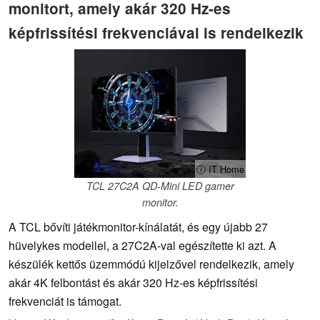
monitort, amely akár 320 Hz-es
képfrissítési frekvenciával is rendelkezik
ⓘ IT Home
TCL 27C2A QD-Mini LED gamer
monitor.
A TCL bővíti játékmonitor-kínálatát, és egy újabb 27
hüvelykes modellel, a 27C2A-val egészítette ki azt. A
készülék kettős üzemmódú kijelzővel rendelkezik, amely
akár 4K felbontást és akár 320 Hz-es képfrissítési
frekvenciát is támogat.