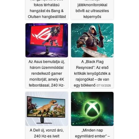
fokos térhatású
játékmonitorokkal
hangzást és Bang &
bővíti az ultraszéles
Olufsen hangbeállítást
képernyős
kínál
termékcsaládját
07/27/2026
07/19/2026
Az Asus bemutatja új,
A „Black Flag
három üzemmóddal
Resynced”: Az első
rendelkező gamer
kritikák lenyűgözték a
monitorját, amely 4K
rajongókat – de van
felbontással, 240 Hz-
egy bökkenő
07/10/2026
es és akár 488 Hz-es
képfrissítési
frekvenciával
rendelkezik
07/10/2026
A Dell új, vonzó árú,
„Minden nap
240 Hz-es ívelt
egymilliárd ember” –