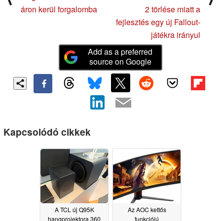
áron kerül forgalomba
2 törlése miatt a
fejlesztés egy új Fallout-
játékra irányul
Add as a preferred
source on Google
Kapcsolódó cikkek
A TCL új Q95K
Az AOC kettős
hangprojektora 360
funkciójú