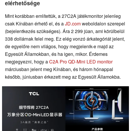
elérhetősége
Mint korábban említettük, a 27C2A játékmonitor jelenleg
csak Kínában érhető el, és a
JD.com
weboldalon szerepel
(bejelentkezés szükséges). Ára 2 299 jüan, ami körülbelül
338 dollárnak felel meg. Ez elég vonzó árkategóriát jelent,
de egyelőre nem világos, hogy megjelenik-e majd az
Egyesült Államokban, és ha igen, mikor. Érdemes
megjegyezni, hogy a
C2A Pro QD-Mini LED monitor
márciusban jelent meg Kínában, és három hónappal
később, júniusban érkezett meg az Egyesült Államokba.