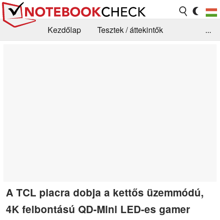
Kezdőlap
Tesztek / áttekintők
...
Hírek
GYIK / Technológia / Benchmarkok
Könyvtár
Kapcsolat
A TCL piacra dobja a kettős üzemmódú,
4K felbontású QD-Mini LED-es gamer