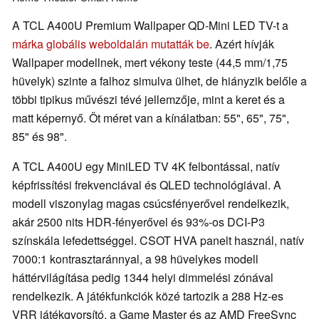
A TCL A400U Premium Wallpaper QD-Mini LED TV-t a
márka globális weboldalán mutatták be
. Azért hívják
Wallpaper modellnek, mert vékony teste (44,5 mm/1,75
hüvelyk) szinte a falhoz simulva ülhet, de hiányzik belőle a
többi tipikus művészi tévé jellemzője, mint a keret és a
matt képernyő. Öt méret van a kínálatban: 55", 65", 75",
85" és 98".
A TCL A400U egy MiniLED TV 4K felbontással, natív
képfrissítési frekvenciával és QLED technológiával. A
modell viszonylag magas csúcsfényerővel rendelkezik,
akár 2500 nits HDR-fényerővel és 93%-os DCI-P3
színskála lefedettséggel. CSOT HVA panelt használ, natív
7000:1 kontrasztaránnyal, a 98 hüvelykes modell
háttérvilágítása pedig 1344 helyi dimmelési zónával
rendelkezik. A játékfunkciók közé tartozik a 288 Hz-es
VRR játékgyorsító, a Game Master és az AMD FreeSync