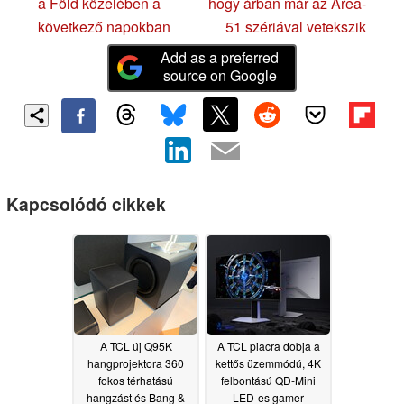
a Föld közelében a
hogy árban már az Area-
következő napokban
51 szériával vetekszik
Add as a preferred
source on Google
Kapcsolódó cikkek
A TCL új Q95K
A TCL piacra dobja a
hangprojektora 360
kettős üzemmódú, 4K
fokos térhatású
felbontású QD-Mini
hangzást és Bang &
LED-es gamer