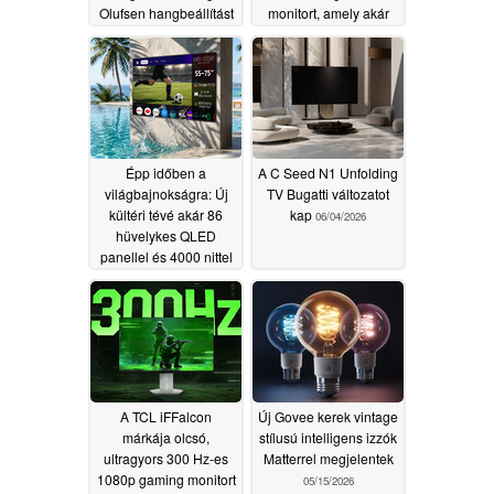
Olufsen hangbeállítást
monitort, amely akár
kínál
320 Hz-es képfrissítési
07/27/2026
frekvenciával is
rendelkezik
07/09/2026
Épp időben a
A C Seed N1 Unfolding
világbajnokságra: Új
TV Bugatti változatot
kültéri tévé akár 86
kap
06/04/2026
hüvelykes QLED
panellel és 4000 nittel
06/11/2026
A TCL iFFalcon
Új Govee kerek vintage
márkája olcsó,
stílusú intelligens izzók
ultragyors 300 Hz-es
Matterrel megjelentek
1080p gaming monitort
05/15/2026