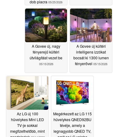
dob piacra
05/25/2026
A Govee új, nagy
A Govee új kültéri
fényerejű kültéri
intelligens izzókat
útvilágítást vezet be
bocsát ki 1300 lumen
fényerővel
05/15/2026
05/15/2026
Az LG új 100
Megérkezett az LG 115
hüvelykes Mini LED
hüvelykes QNED92BU
TV-je sokkal
tévéje, amely a
megfizethetőbb, mint
legnagyobb QNED TV,
gondolnánk
amit az LG valaha