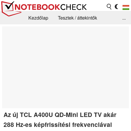
Kezdőlap
Tesztek / áttekintők
...
Hírek
GYIK / Technológia / Benchmarkok
Könyvtár
Kapcsolat
Az új TCL A400U QD-Mini LED TV akár
288 Hz-es képfrissítési frekvenciával