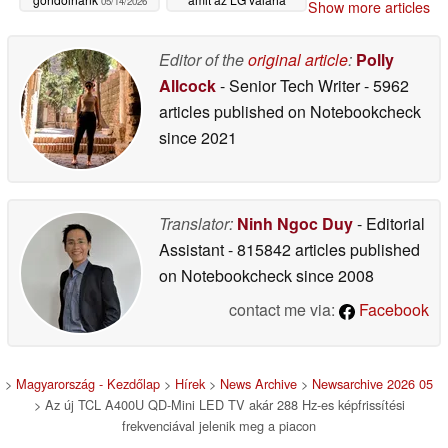
05/14/2026
Show more articles
készített
05/14/2026
Editor of the
original article
:
Polly
Allcock
- Senior Tech Writer
- 5962
articles published on Notebookcheck
since 2021
Translator:
Ninh Ngoc Duy
- Editorial
Assistant
- 815842 articles published
on Notebookcheck
since 2008
contact me via:
Facebook
>
Magyarország - Kezdőlap
>
Hírek
>
News Archive
>
Newsarchive 2026 05
> Az új TCL A400U QD-Mini LED TV akár 288 Hz-es képfrissítési
frekvenciával jelenik meg a piacon