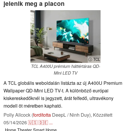
jelenik meg a piacon
ⓘ TCL
TCL A400U prémium háttértáras QD-
Mini LED TV
A TCL globális weboldalán listázta az új A400U Premium
Wallpaper QD-Mini LED TV-t. A különböző európai
kiskereskedőknél is jegyzett, árát felfedő, ultravékony
modell öt méretben kapható.
Polly Allcock (
fordította
DeepL / Ninh Duy),
Közzétett
05/14/2026
🇺🇸
🇩🇪
...
Home Theater
Smart Home