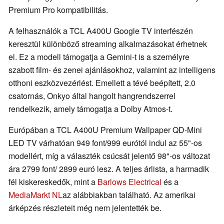
Premium Pro kompatibilitás.
A felhasználók a TCL A400U Google TV interfészén
keresztül különböző streaming alkalmazásokat érhetnek
el. Ez a modell támogatja a Gemini-t is a személyre
szabott film- és zenei ajánlásokhoz, valamint az intelligens
otthoni eszközvezérlést. Emellett a tévé beépített, 2.0
csatornás, Onkyo által hangolt hangrendszerrel
rendelkezik, amely támogatja a Dolby Atmos-t.
Európában a TCL A400U Premium Wallpaper QD-Mini
LED TV várhatóan 949 font/999 eurótól indul az 55"-os
modellért, míg a választék csúcsát jelentő 98"-os változat
ára 2799 font/ 2899 euró lesz. A teljes árlista, a harmadik
fél kiskereskedők, mint a
Barlows Electrical
és a
MediaMarkt NL
az alábbiakban található. Az amerikai
árképzés részleteit még nem jelentették be.