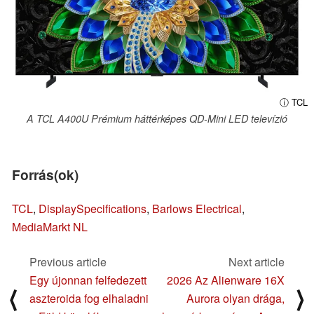
ⓘ TCL
A TCL A400U Prémium háttérképes QD-Mini LED televízió
Forrás(ok)
TCL
,
DisplaySpecifications
,
Barlows Electrical
,
MediaMarkt NL
Previous article
Next article
Egy újonnan felfedezett
2026 Az Alienware 16X
⟨
⟩
aszteroida fog elhaladni
Aurora olyan drága,