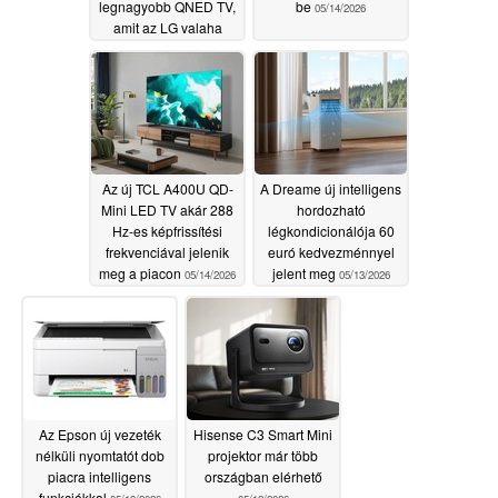
legnagyobb QNED TV,
be
05/14/2026
amit az LG valaha
készített
05/14/2026
Az új TCL A400U QD-
A Dreame új intelligens
Mini LED TV akár 288
hordozható
Hz-es képfrissítési
légkondicionálója 60
frekvenciával jelenik
euró kedvezménnyel
meg a piacon
jelent meg
05/14/2026
05/13/2026
Az Epson új vezeték
Hisense C3 Smart Mini
nélküli nyomtatót dob
projektor már több
piacra intelligens
országban elérhető
funkciókkal