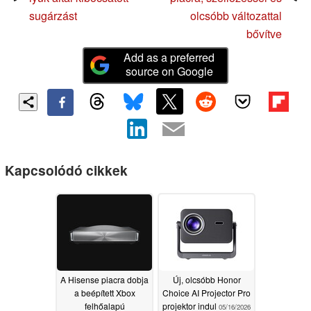
sugárzást
olcsóbb változattal
bővítve
Add as a preferred
source on Google
Kapcsolódó cikkek
A Hisense piacra dobja
Új, olcsóbb Honor
a beépített Xbox
Choice AI Projector Pro
felhőalapú
projektor indul
05/16/2026