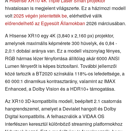
A
Hisense XR10 4K Triple Laser Smart projektor
hivatalosan is megjelent világszerte. Ez a házimozi modell
volt
2025 végén jelentették be
, elérhetővé válik
előrendelhető az Egyesült Államokban
2026 márciusában.
A Hisense XR10 egy 4K (3,840 x 2,160 px) projektor,
amelynek maximális képmérete 300 hüvelyk, és 0,84 -
2,0:1 dobási aránya van. Ez a modell viszonylag fényes,
RGB hármas lézer fényforrása állítólag akár 6000 ANSI
Lumen fényerőt is képes biztosítani. További jellemzői
közé tartozik a BT2020 színskála 118%-os lefedettsége, a
60 000:1 dinamikus kontrasztarány, valamint az IMAX
Enhanced, a Dolby Vision és a HDR10+ támogatása.
Az XR10 3D-kompatibilis modell, beépített 2.1 csatornás
hangrendszerrel, amelyet a Devialet hangolt és Dolby
Digital kompatibilis. A felhasználók a VIDAA OS
interfészen keresztül különböző streaming platformokhoz