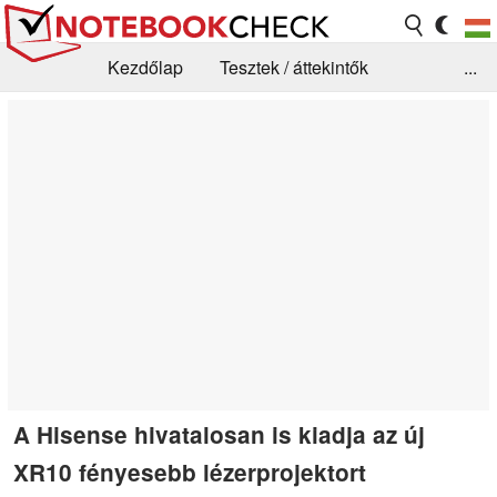
Kezdőlap
Tesztek / áttekintők
...
Hírek
GYIK / Technológia / Benchmarkok
Könyvtár
Kapcsolat
A Hisense hivatalosan is kiadja az új
XR10 fényesebb lézerprojektort