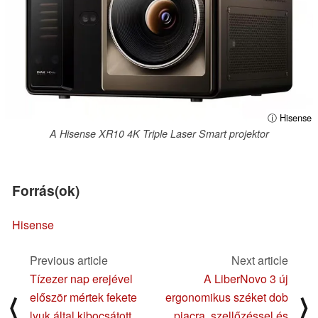
ⓘ Hisense
A Hisense XR10 4K Triple Laser Smart projektor
Forrás(ok)
Hisense
Previous article
Next article
Tízezer nap erejével
A LiberNovo 3 új
először mértek fekete
ergonomikus széket dob
⟨
⟩
lyuk által kibocsátott
piacra, szellőzéssel és