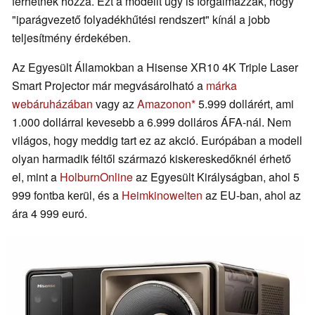
férhetnek hozzá. Ezt a modellt úgy is forgalmazzák, hogy
"iparágvezető folyadékhűtési rendszert" kínál a jobb
teljesítmény érdekében.
Az Egyesült Államokban a Hisense XR10 4K Triple Laser
Smart Projector már megvásárolható a
márka
webáruházában
vagy az
Amazonon
5.999 dollárért, ami
1.000 dollárral kevesebb a 6.999 dolláros ÁFA-nál. Nem
világos, hogy meddig tart ez az akció. Európában a modell
olyan harmadik féltől származó kiskereskedőknél érhető
el, mint a
HolburnOnline
az Egyesült Királyságban, ahol 5
999 fontba kerül, és a
Heimkinowelten
az EU-ban, ahol az
ára 4 999 euró.