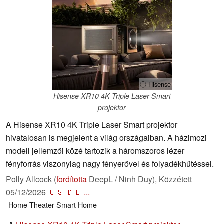
ⓘ Hisense
Hisense XR10 4K Triple Laser Smart
projektor
A Hisense XR10 4K Triple Laser Smart projektor
hivatalosan is megjelent a világ országaiban. A házimozi
modell jellemzői közé tartozik a háromszoros lézer
fényforrás viszonylag nagy fényerővel és folyadékhűtéssel.
Polly Allcock (
fordította
DeepL / Ninh Duy),
Közzétett
05/12/2026
🇺🇸
🇩🇪
...
Home Theater
Smart Home