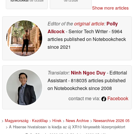
05/13/2026
05/12/2026
Show more articles
Editor of the
original article
:
Polly
Allcock
- Senior Tech Writer
- 5964
articles published on Notebookcheck
since 2021
Translator:
Ninh Ngoc Duy
- Editorial
Assistant
- 818035 articles published
on Notebookcheck
since 2008
contact me via:
Facebook
>
Magyarország - Kezdőlap
>
Hírek
>
News Archive
>
Newsarchive 2026 05
> A Hisense hivatalosan is kiadja az új XR10 fényesebb lézerprojektort