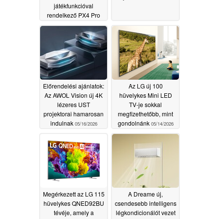
játékfunkcióval
rendelkező PX4 Pro
TriChroma projektort
08/05/2026
Előrendelési ajánlatok:
Az LG új 100
Az AWOL Vision új 4K
hüvelykes Mini LED
lézeres UST
TV-je sokkal
projektorai hamarosan
megfizethetőbb, mint
indulnak
gondolnánk
05/16/2026
05/14/2026
Megérkezett az LG 115
A Dreame új,
hüvelykes QNED92BU
csendesebb intelligens
tévéje, amely a
légkondicionálót vezet