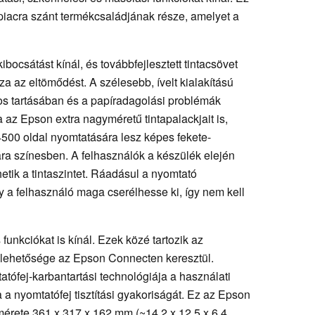
 piacra szánt termékcsaládjának része, amelyet a
bocsátást kínál, és továbbfejlesztett tintacsövet
a az eltömődést. A szélesebb, ívelt kialakítású
pos tartásában és a papíradagolási problémák
az Epson extra nagyméretű tintapalackjait is,
00 oldal nyomtatására lesz képes fekete-
ára színesben. A felhasználók a készülék elején
hetik a tintaszintet. Ráadásul a nyomtató
y a felhasználó maga cserélhesse ki, így nem kell
unkciókat is kínál. Ezek közé tartozik az
s lehetősége az Epson Connecten keresztül.
tatófej-karbantartási technológiája a használati
a a nyomtatófej tisztítási gyakoriságát. Ez az Epson
mérete 361 x 317 x 162 mm (~14,2 x 12,5 x 6,4