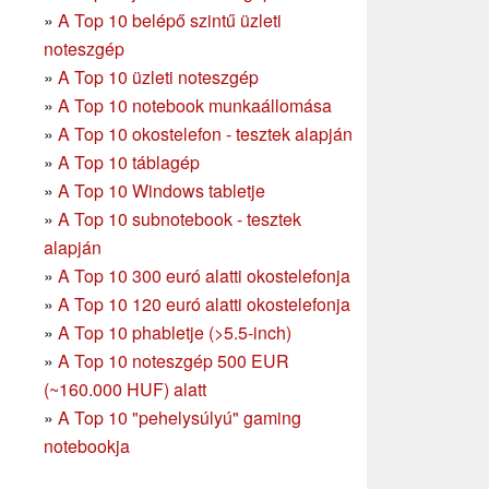
»
A Top 10 belépő szintű üzleti
noteszgép
»
A Top 10 üzleti noteszgép
»
A Top 10 notebook munkaállomása
»
A Top 10 okostelefon - tesztek alapján
»
A Top 10 táblagép
»
A Top 10 Windows tabletje
»
A Top 10 subnotebook - tesztek
alapján
»
A Top 10 300 euró alatti okostelefonja
»
A Top 10 120 euró alatti okostelefonja
»
A Top 10 phabletje (>5.5-inch)
»
A Top 10 noteszgép 500 EUR
(~160.000 HUF) alatt
»
A Top 10 "pehelysúlyú" gaming
notebookja