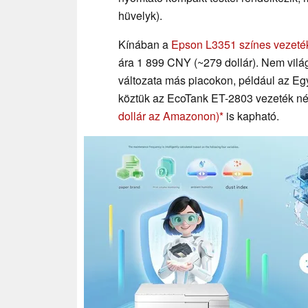
hüvelyk).
Kínában a
Epson L3351 színes vezeték
ára 1 899 CNY (~279 dollár). Nem vilá
változata más piacokon, például az Eg
köztük az EcoTank ET-2803 vezeték nél
dollár az Amazonon)
is kapható.