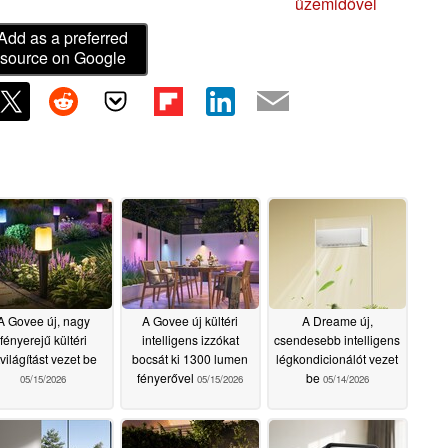
üzemidővel
Add as a preferred
source on Google
A Govee új, nagy
A Govee új kültéri
A Dreame új,
fényerejű kültéri
intelligens izzókat
csendesebb intelligens
világítást vezet be
bocsát ki 1300 lumen
légkondicionálót vezet
fényerővel
be
05/15/2026
05/15/2026
05/14/2026