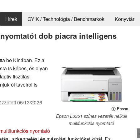
Hírek
GYIK / Technológia / Benchmarkok
Könyvtár
 nyomtatót dob piacra intelligens
tta be Kínában. Ez a
ra is képes, és olyan
ptív tisztítási
jukról távolról is
özzétett
05/13/2026
ⓘ Epson
Epson L3351 színes vezeték nélküli
multifunkciós nyomtató
multifunkciós nyomtató
ási, szkennelési és másolási funkciókat kínál. Ez