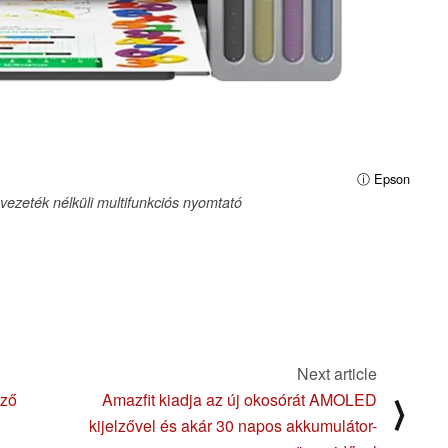
ⓘ Epson
ezeték nélküli multifunkciós nyomtató
Next article
ező
Amazfit kiadja az új okosórát AMOLED
⟩
kijelzővel és akár 30 napos akkumulátor-