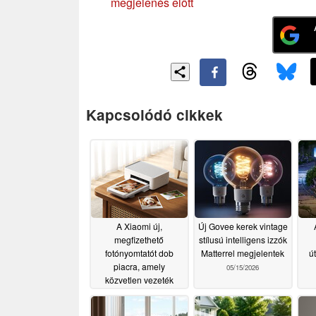
megjelenés előtt
Kapcsolódó cikkek
A Xiaomi új,
Új Govee kerek vintage
megfizethető
stílusú intelligens izzók
fotónyomtatót dob
Matterrel megjelentek
út
piacra, amely
05/15/2026
közvetlen vezeték
nélküli kapcsolódási
lehetőséget kínál