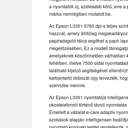
a nyomtatók új, szélesebb körű, erre a
márka nemrégiben mutatott be.
Az Epson L3351 5760 dpi-s teljes színki
használ, amely állítólag megakadályozz
papíradagoló tálca segíthet a papír la
megelőzésében. Ez a modell támogatja 
amelyeknek köszönhetően várhatóan 45
fehérben, illetve 7500 oldal nyomtatás
található kijelző segítségével ellenőriz
karbantartó dobozát úgy tervezték, hog
szervizbe mennie.
Az Epson L3351 nyomtatója intelligens f
okostelefonról történő távoli nyomtatá
Emellett a vállalat e-care adaptív nyom
szokások alapján intelligensen beállítj
nyomtató kompakt testtel rendelkezik, 