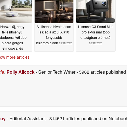
Narwal új, nagy
A Hisense hivatalosan
Hisense C3 Smart Mini
teljesítményű
is kiadja az új XR10
projektor már több
obotporszívót dob
fényesebb
országban elérhető
piacra görgős
lézerprojektort
05/12/2026
05/12/2026
felmosóval és
automatikus
ow more articles
llomással
05/12/2026
cle
:
Polly Allcock
- Senior Tech Writer
- 5962 articles publishe
Duy
- Editorial Assistant
- 814621 articles published on Notebo