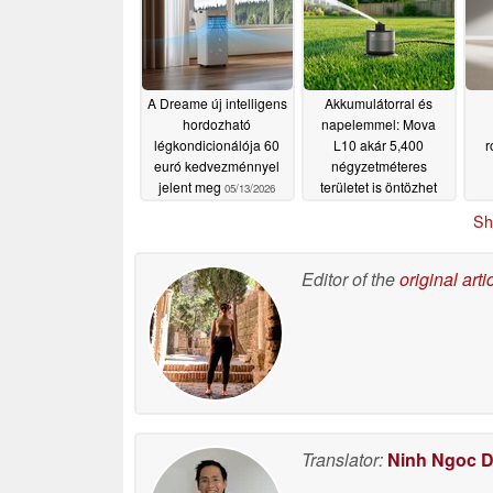
07/07/2026
A Dreame új intelligens
Akkumulátorral és
hordozható
napelemmel: Mova
légkondicionálója 60
L10 akár 5,400
r
euró kedvezménnyel
négyzetméteres
jelent meg
területet is öntözhet
05/13/2026
05/12/2026
Sh
á
Editor of the
original arti
Translator:
Ninh Ngoc 