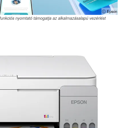
ⓘ Epson
ifunkciós nyomtató támogatja az alkalmazásalapú vezérlést