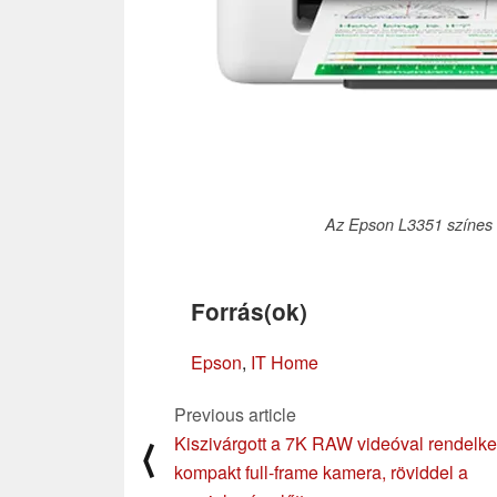
Az Epson L3351 színes v
Forrás(ok)
Epson
,
IT Home
Previous article
Kiszivárgott a 7K RAW videóval rendelk
⟨
kompakt full-frame kamera, röviddel a