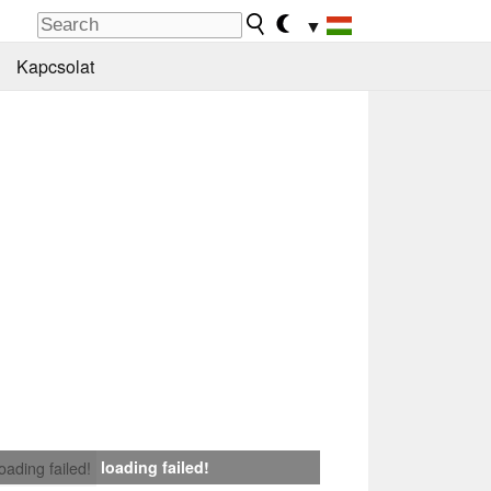
▼
Kapcsolat
loading failed!
loading failed!