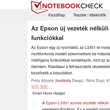
Kezdőlap
Tesztek / áttekintők
Az Epson új vezeték nélküli
funkciókkal
Az Epson egy új nyomtatót, az L3351-et muta
multifunkciós modell szkennelésre és másolás
intelligens funkciókkal rendelkezik, mint az ada
ütemterv. Ráadásul a felhasználók okostelefon
kezelhetik a készüléket.
Polly Allcock (
fordította
DeepL / Ninh Duy),
K
🇺🇸
🇩🇪
...
Smart Home
Gadget
A
Epson L3351 színes vezeték nélküli 
megjelent Kínában. Ez a modell nyomtat