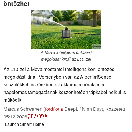
öntözhet
ⓘ Mova
A Mova intelligens öntözési
megoldást kínál az L10-zel
Az L10-zel a Mova mostantól intelligens kerti öntözési
megoldást kínál. Versenyben van az Aiper IrriSense
készülékkel, és részben az akkumulátornak és a
napelemes támogatásnak köszönhetően tápkábel nélkül is
működik.
Marcus Schwarten (
fordította
DeepL / Ninh Duy),
Közzétett
05/12/2026
🇺🇸
🇩🇪
...
Launch
Smart Home