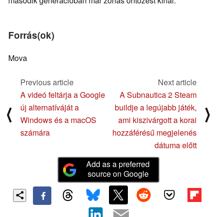
második generációban már zónás öntözést kínál.
Forrás(ok)
Mova
Previous article
Next article
A videó feltárja a Google
A Subnautica 2 Steam
új alternatíváját a
buildje a legújabb játék,
⟨
⟩
Windows és a macOS
ami kiszivárgott a korai
számára
hozzáférésű megjelenés
dátuma előtt
Add as a preferred
source on Google