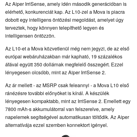
Az Aiper IrriSense, amely idén második generációban is
elérhető, konkurenciát kap. Az L10-zel a Mova is piacra
dobott egy intelligens öntözési megoldást, amelyet úgy
terveztek, hogy könnyen telepíthető legyen és
intelligensen öntözzön.
Az L10-et a Mova közvetlenül még nem jegyzi, de az első
európai webáruházakban már kapható, 19 százalékos
áfával együtt 350 dollárnak megfelelő összegért. Ezzel
lényegesen olcsóbb, mint az Aiper IrriSense 2.
Az ár mellett - az MSRP csak feleannyi - a Mova L10 első
ránézésre további előnyöket is kínál. A készülék
lényegesen kompaktabb, mint az IrriSense 2. Emellett egy
7800 mAh-s akkumulátorral van felszerelve, amely
napelemek segítségével automatikusan töltődik. Az Aiper
alternatívája ezzel szemben konnektort igényel.