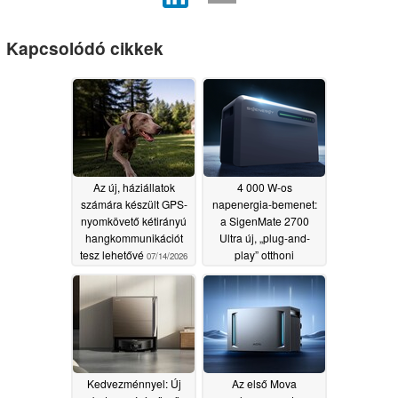
Kapcsolódó cikkek
Az új, háziállatok
4 000 W-os
számára készült GPS-
napenergia-bemenet:
nyomkövető kétirányú
a SigenMate 2700
hangkommunikációt
Ultra új, „plug-and-
tesz lehetővé
play” otthoni
07/14/2026
energiarendszerként
kerül forgalomba
06/24/2026
Kedvezménnyel: Új
Az első Mova