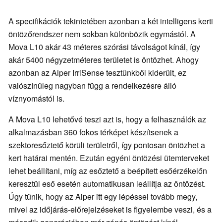
A specifikációk tekintetében azonban a két intelligens kerti
öntözőrendszer nem sokban különbözik egymástól. A
Mova L10 akár 43 méteres szórási távolságot kínál, így
akár 5400 négyzetméteres területet is öntözhet. Ahogy
azonban az Aiper IrriSense tesztünkből kiderült, ez
valószínűleg nagyban függ a rendelkezésre álló
víznyomástól is.
A Mova L10 lehetővé teszi azt is, hogy a felhasználók az
alkalmazásban 360 fokos térképet készítsenek a
szektoresőztető körüli területről, így pontosan öntözhet a
kert határai mentén. Ezután egyéni öntözési ütemterveket
lehet beállítani, míg az esőztető a beépített esőérzékelőn
keresztül eső esetén automatikusan leállítja az öntözést.
Úgy tűnik, hogy az Aiper itt egy lépéssel tovább megy,
mivel az időjárás-előrejelzéseket is figyelembe veszi, és a