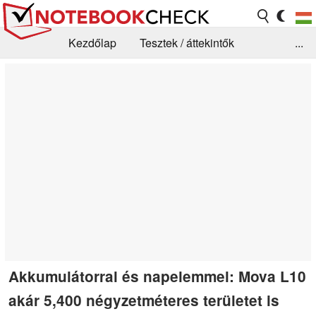
Kezdőlap
Tesztek / áttekintők
...
Hírek
GYIK / Technológia / Benchmarkok
Könyvtár
Kapcsolat
Akkumulátorral és napelemmel: Mova L10
akár 5,400 négyzetméteres területet is