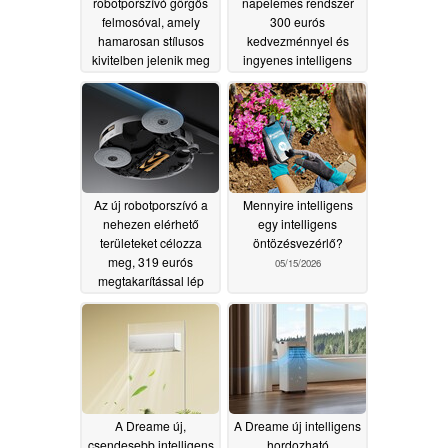
robotporszívó görgős
napelemes rendszer
felmosóval, amely
300 eurós
hamarosan stílusos
kedvezménnyel és
kivitelben jelenik meg
ingyenes intelligens
mérővel indul
06/11/2026
05/22/2026
Az új robotporszívó a
Mennyire intelligens
nehezen elérhető
egy intelligens
területeket célozza
öntözésvezérlő?
meg, 319 eurós
05/15/2026
megtakarítással lép
piacra
05/16/2026
A Dreame új,
A Dreame új intelligens
csendesebb intelligens
hordozható