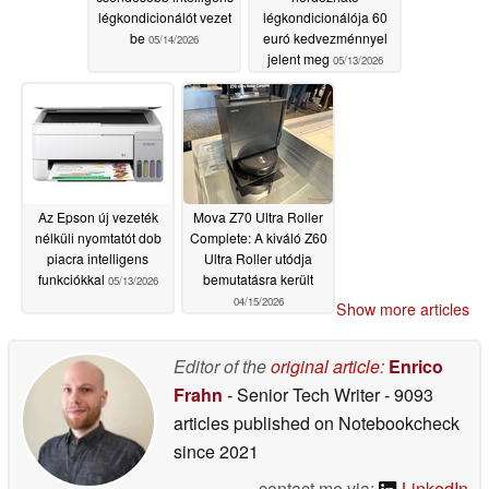
légkondicionálót vezet
légkondicionálója 60
be
euró kedvezménnyel
05/14/2026
jelent meg
05/13/2026
Az Epson új vezeték
Mova Z70 Ultra Roller
nélküli nyomtatót dob
Complete: A kiváló Z60
piacra intelligens
Ultra Roller utódja
funkciókkal
bemutatásra került
05/13/2026
04/15/2026
Show more articles
Editor of the
original article
:
Enrico
Frahn
- Senior Tech Writer
- 9093
articles published on Notebookcheck
since 2021
contact me via:
LinkedIn