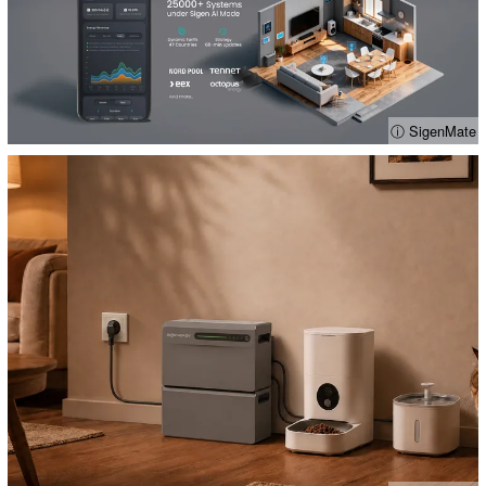
ⓘ SigenMate