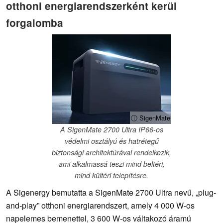
otthoni energiarendszerként kerül
forgalomba
ⓘ SigenMate
A SigenMate 2700 Ultra IP66-os
védelmi osztályú és hatrétegű
biztonsági architektúrával rendelkezik,
ami alkalmassá teszi mind beltéri,
mind kültéri telepítésre.
A Sigenergy bemutatta a SigenMate 2700 Ultra nevű, „plug-
and-play” otthoni energiarendszert, amely 4 000 W-os
napelemes bemenettel, 3 600 W-os váltakozó áramú