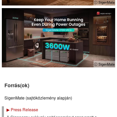
ⓘ SigenMate
ⓘ SigenMate
Forrás(ok)
SigenMate (sajtóközlemény alapján)
▶
Press Release