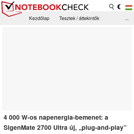
Kezdőlap
Tesztek / áttekintők
...
Hírek
GYIK / Technológia / Benchmarkok
Könyvtár
Kapcsolat
4 000 W-os napenergia-bemenet: a
SigenMate 2700 Ultra új, „plug-and-play”