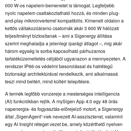
000 W-os napelem-bemenetet is támogat. Legfeljebb
nyolc napelem csatlakoztatható hozzá, és minden plug-
and-play mikroinverterrel kompatibilis. Kimeneti oldalon a
kettős váltakozóáramú csatornák akár 3 600 W hálózati
teljesítményt biztosítanak – ami a Sigenergy állítása
szerint meghaladja a jelenlegi iparági átlagot –, míg akár
három egység is sorba kapcsolható párhuzamos
tartaléküzemeltetés céljából ugyanazon a mennyezeten. A
rendszer IP66-os védelmi besorolással és hatrétegű
biztonsági architektúrával rendelkezik, ami alkalmassá
teszi mind beltéri, mind kültéri telepítésre.
A termék legfőbb vonzereje a mesterséges intelligencia
(AI) funkciókban rejlik. A mySigen App 4.0 egy 48 órás
napenergia- és fogyasztás-előrejelző motort, a Sigenergy
által „SigenAgent”-nek nevezett AI-asszisztenst, valamint
egy AI Insight réteget vezet be, amely közérthető nyelven