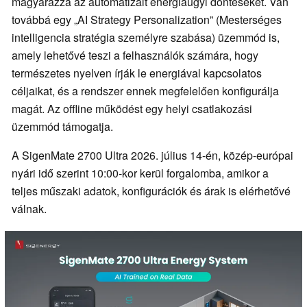
magyarázza az automatizált energiaügyi döntéseket. Van
továbbá egy „AI Strategy Personalization” (Mesterséges
intelligencia stratégia személyre szabása) üzemmód is,
amely lehetővé teszi a felhasználók számára, hogy
természetes nyelven írják le energiával kapcsolatos
céljaikat, és a rendszer ennek megfelelően konfigurálja
magát. Az offline működést egy helyi csatlakozási
üzemmód támogatja.
A SigenMate 2700 Ultra 2026. július 14-én, közép-európai
nyári idő szerint 10:00-kor kerül forgalomba, amikor a
teljes műszaki adatok, konfigurációk és árak is elérhetővé
válnak.