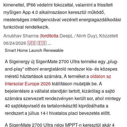
kimenettel, IP66 védelmi fokozattal, valamint a frissített
mySigen App 4.0 alkalmazáson keresztül működő,
mesterséges intelligenciával vezérelt energiagazdálkodási
funkcióval rendelkezik.
Anubhav Sharma (
fordította
DeepL / Ninh Duy),
Közzétett
06/24/2026
🇺🇸
🇪🇸
...
Smart Home
Launch
Renewable
A Sigenergy új SigenMate 2700 Ultra terméke egy „plug-
and-play” otthoni energiatároló rendszer kis- és közepes
méretű háztartások számára. A terméket a
oldalon az
Intersolar Europe 2026
kiállításon mutatják be. A
bejelentésre a vállalat standján tartott, kizárólag a sajtó
számára szervezett rendezvényen került sor, ahol mintegy
40 sajtóképviselő és tartalomkészítő kipróbálhatta a
rendszert a július 14-i hivatalos piaci bevezetés előtt.
A SigenMate 2700 Ultra négy MPPT-n keresztül akár 4