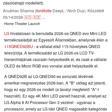
zászlóshajó modellért).
Anubhav Sharma (
fordította
DeepL / Ninh Duy),
Közzétett
05/14/2026
🇺🇸
🇩🇪
...
Home Theater
Launch
LG
hivatalosan is bemutatta 2026-os QNED evo Mini LED
termékcsaládját az Egyesült Államokban, amelynek élén a
115QNED92BU
- a vállalat első 115 hüvelykes QNED
televíziója. A termékcsalád az LG 2026-os LCD TV-
hierarchiájának csúcsán helyezkedik el, és csak a vállalat
OLED és Micro RGB evo vonalai alatt helyezkedik el.
A QNED92B az LG QNED90-es sorozatú tévéinek
amerikai megnevezése 2026-ban. A "B" utótag azt jelenti,
hogy ez egy 2026-os modell (a tavalyi megfelelő "A"-t
használt). Ez egy 4K Mini LED panelt használ, amelyet az
LG Alpha 8 AI Processor Gen 3 vezérel - ugyanaz a
processzor, amely az LG idei QNED magasabb kategóriás