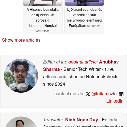
A Hisense bemutatja
Új Xiaomi soundbar és
az új Vidda C5
vezeték nélküli
sorozatú
mélynyomó jelent meg
lézerprojektorokat
Európában
05/08/2026
05/11/2026
Show more articles
Editor of the
original article
:
Anubhav
Sharma
- Senior Tech Writer
- 1796
articles published on Notebookcheck
since 2024
contact me via:
@lottamuzic
,
LinkedIn
Translator:
Ninh Ngoc Duy
- Editorial
Assistant
- 814621 articles published on