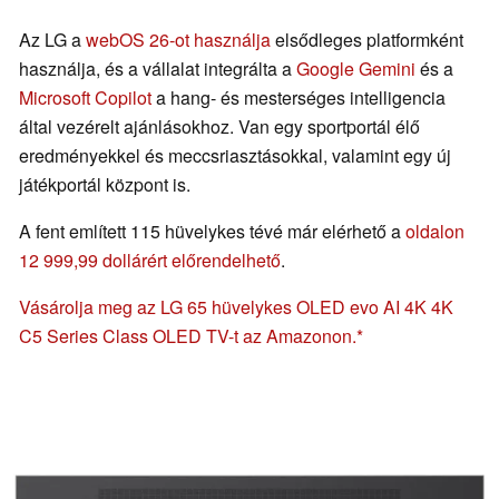
Az LG a
webOS 26-ot használja
elsődleges platformként
használja, és a vállalat integrálta a
Google Gemini
és a
Microsoft Copilot
a hang- és mesterséges intelligencia
által vezérelt ajánlásokhoz. Van egy sportportál élő
eredményekkel és meccsriasztásokkal, valamint egy új
játékportál központ is.
A fent említett 115 hüvelykes tévé már elérhető a
oldalon
12 999,99 dollárért előrendelhető
.
Vásárolja meg az LG 65 hüvelykes OLED evo AI 4K 4K
C5 Series Class OLED TV-t az Amazonon.