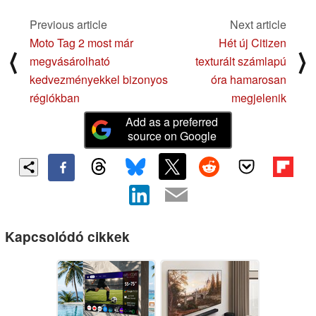
Previous article
Next article
Moto Tag 2 most már
Hét új Citizen
⟨
⟩
megvásárolható
texturált számlapú
kedvezményekkel bizonyos
óra hamarosan
régiókban
megjelenik
Add as a preferred
source on Google
Kapcsolódó cikkek