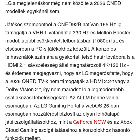
LG a megjelenéskor még nem közölte a 2026 QNED
modellek egyikénél sem.
Játékos szempontból a QNED92B natívan 165 Hz-ig
támogatja a VRR-t, valamint a 330 Hz-es Motion Booster
módot, utóbbi csökkentett felbontásban (1080p) fut, és
elsősorban a PC-s játékokhoz készült. A konzolos
felhasználók számára a gyakorlati felső határ továbbra is a
HDMI 2.1 sávszélesség által meghatározott 4K/120 Hz -
és érdemes megjegyezni, hogy az LG megerősítette, hogy
a 2026 QNED TV-k nem támogatják a HDMI 2.2-t vagy a
Dolby Vision 2-t, így nem maradsz le a legmodernebb
csatlakozási lehetőségekről. Az ALLM benne van a
csomagban. Az LG Gaming Portal a webOS 26-ban
csomagban hozzáférést biztosít az olyan felhőalapú
játékszolgáltatásokhoz, mint a
GeForce NOW
és az Xbox
Cloud Gaming szolgáltatásaihoz a konzolokhoz hasonló
funkciók mellett.