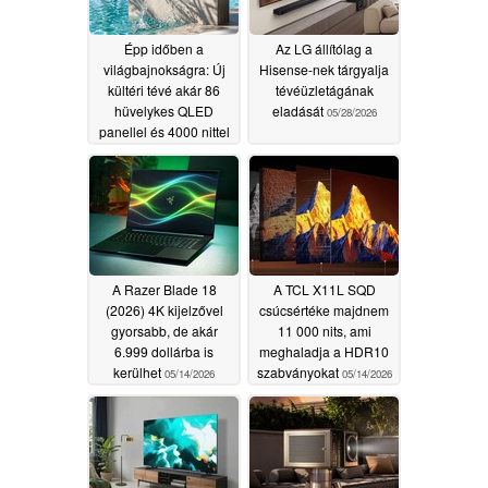
Épp időben a
Az LG állítólag a
világbajnokságra: Új
Hisense-nek tárgyalja
kültéri tévé akár 86
tévéüzletágának
hüvelykes QLED
eladását
05/28/2026
panellel és 4000 nittel
06/11/2026
A Razer Blade 18
A TCL X11L SQD
(2026) 4K kijelzővel
csúcsértéke majdnem
gyorsabb, de akár
11 000 nits, ami
6.999 dollárba is
meghaladja a HDR10
kerülhet
szabványokat
05/14/2026
05/14/2026