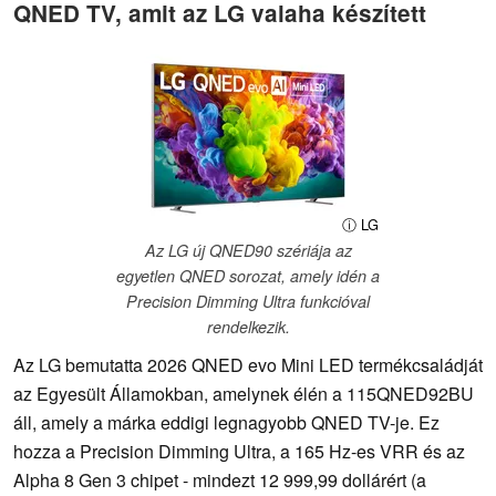
QNED TV, amit az LG valaha készített
ⓘ LG
Az LG új QNED90 szériája az
egyetlen QNED sorozat, amely idén a
Precision Dimming Ultra funkcióval
rendelkezik.
Az LG bemutatta 2026 QNED evo Mini LED termékcsaládját
az Egyesült Államokban, amelynek élén a 115QNED92BU
áll, amely a márka eddigi legnagyobb QNED TV-je. Ez
hozza a Precision Dimming Ultra, a 165 Hz-es VRR és az
Alpha 8 Gen 3 chipet - mindezt 12 999,99 dollárért (a