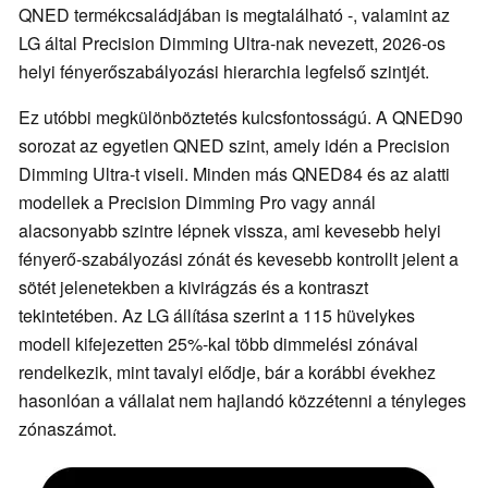
QNED termékcsaládjában is megtalálható -, valamint az
LG által Precision Dimming Ultra-nak nevezett, 2026-os
helyi fényerőszabályozási hierarchia legfelső szintjét.
Ez utóbbi megkülönböztetés kulcsfontosságú. A QNED90
sorozat az egyetlen QNED szint, amely idén a Precision
Dimming Ultra-t viseli. Minden más QNED84 és az alatti
modellek a Precision Dimming Pro vagy annál
alacsonyabb szintre lépnek vissza, ami kevesebb helyi
fényerő-szabályozási zónát és kevesebb kontrollt jelent a
sötét jelenetekben a kivirágzás és a kontraszt
tekintetében. Az LG állítása szerint a 115 hüvelykes
modell kifejezetten 25%-kal több dimmelési zónával
rendelkezik, mint tavalyi elődje, bár a korábbi évekhez
hasonlóan a vállalat nem hajlandó közzétenni a tényleges
zónaszámot.