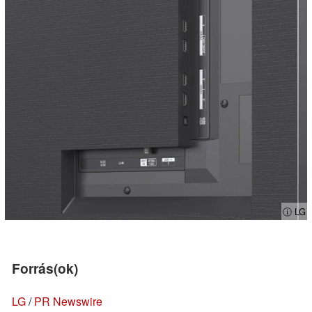
ⓘ LG
Forrás(ok)
LG
/
PR Newswire