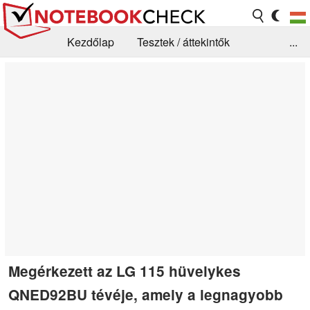
Kezdőlap
Tesztek / áttekintők
...
Hírek
GYIK / Technológia / Benchmarkok
Könyvtár
Kapcsolat
Megérkezett az LG 115 hüvelykes
QNED92BU tévéje, amely a legnagyobb