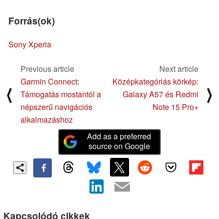
Forrás(ok)
Sony Xperia
Previous article
Next article
Garmin Connect:
Középkategóriás körkép:
⟨
⟩
Támogatás mostantól a
Galaxy A57 és Redmi
népszerű navigációs
Note 15 Pro+
alkalmazáshoz
Add as a preferred
source on Google
Kapcsolódó cikkek