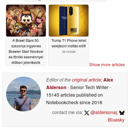
előestéjén
05/12/2026
A Brawl Stars 50.
Trump T1 Phone lehet
szezonja ingyenes
selejtezni indítás előtt
Brawler Starr Novával
05/12/2026
és főnöki eseménnyel
élőben jelentkezik
Show more articles
05/12/2026
Editor of the
original article
:
Alex
Alderson
- Senior Tech Writer
-
15145 articles published on
Notebookcheck
since 2018
contact me via:
@aldersonaj
,
Bluesky