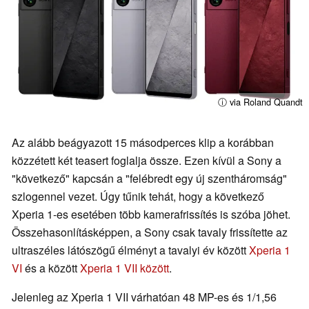
ⓘ via Roland Quandt
Az alább beágyazott 15 másodperces klip a korábban
közzétett két teasert foglalja össze. Ezen kívül a Sony a
"következő" kapcsán a "felébredt egy új szentháromság"
szlogennel vezet. Úgy tűnik tehát, hogy a következő
Xperia 1-es esetében több kamerafrissítés is szóba jöhet.
Összehasonlításképpen, a Sony csak tavaly frissítette az
ultraszéles látószögű élményt a tavalyi év között
Xperia 1
VI
és a között
Xperia 1 VII között
.
Jelenleg az Xperia 1 VII várhatóan 48 MP-es és 1/1,56