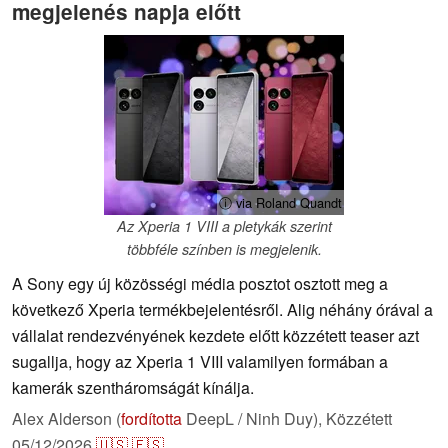
megjelenés napja előtt
ⓘ via Roland Quandt
Az Xperia 1 VIII a pletykák szerint
többféle színben is megjelenik.
A Sony egy új közösségi média posztot osztott meg a
következő Xperia termékbejelentésről. Alig néhány órával a
vállalat rendezvényének kezdete előtt közzétett teaser azt
sugallja, hogy az Xperia 1 VIII valamilyen formában a
kamerák szentháromságát kínálja.
Alex Alderson (
fordította
DeepL / Ninh Duy),
Közzétett
05/12/2026
🇺🇸
🇪🇸
...