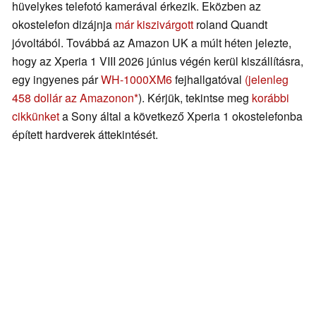
hüvelykes telefotó kamerával érkezik. Eközben az
okostelefon dizájnja
már kiszivárgott
roland Quandt
jóvoltából. Továbbá az Amazon UK a múlt héten jelezte,
hogy az Xperia 1 VIII 2026 június végén kerül kiszállításra,
egy ingyenes pár
WH-1000XM6
fejhallgatóval
(jelenleg
458 dollár az Amazonon
). Kérjük, tekintse meg
korábbi
cikkünket
a Sony által a következő Xperia 1 okostelefonba
épített hardverek áttekintését.