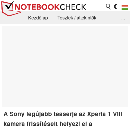
Kezdőlap
Tesztek / áttekintők
...
Hírek
GYIK / Technológia / Benchmarkok
Könyvtár
Kapcsolat
A Sony legújabb teaserje az Xperia 1 VIII
kamera frissítéseit helyezi el a