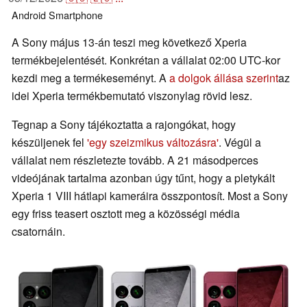
Android
Smartphone
A Sony május 13-án teszi meg következő Xperia
termékbejelentését. Konkrétan a vállalat 02:00 UTC-kor
kezdi meg a termékeseményt. A
a dolgok állása szerint
az
idei Xperia termékbemutató viszonylag rövid lesz.
Tegnap a Sony tájékoztatta a rajongókat, hogy
készüljenek fel
'egy szeizmikus változásra'
. Végül a
vállalat nem részletezte tovább. A 21 másodperces
videójának tartalma azonban úgy tűnt, hogy a pletykált
Xperia 1 VIII hátlapi kameráira összpontosít. Most a Sony
egy friss teasert osztott meg a közösségi média
csatornáin.