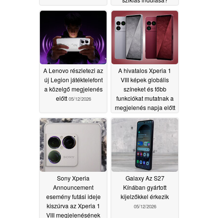
05/12/2026
A Lenovo részletezi az
A hivatalos Xperia 1
új Legion játéktelefont
VIII képek globális
a közelgő megjelenés
színeket és főbb
előtt
funkciókat mutatnak a
05/12/2026
megjelenés napja előtt
05/12/2026
Sony Xperia
Galaxy Az S27
Announcement
Kínában gyártott
esemény futási ideje
kijelzőkkel érkezik
kiszúrva az Xperia 1
05/12/2026
VIII megjelenésének