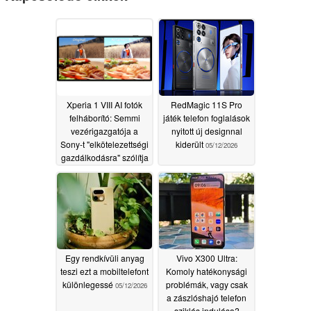
Xperia 1 VIII AI fotók
RedMagic 11S Pro
felháborító: Semmi
játék telefon foglalások
vezérigazgatója a
nyitott új designnal
Sony-t "elkötelezettségi
kiderült
05/12/2026
gazdálkodásra" szólítja
fel
05/15/2026
Egy rendkívüli anyag
Vivo X300 Ultra:
teszi ezt a mobiltelefont
Komoly hatékonysági
különlegessé
problémák, vagy csak
05/12/2026
a zászlóshajó telefon
sziklás indulása?