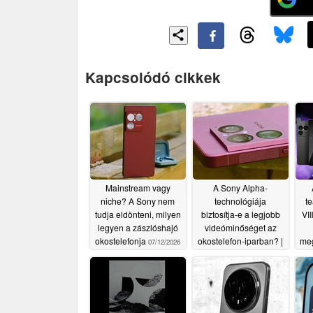
Kapcsolódó cikkek
Mainstream vagy
A Sony Alpha-
niche? A Sony nem
technológiája
te
tudja eldönteni, milyen
biztosítja-e a legjobb
VII
legyen a zászlóshajó
videóminőséget az
okostelefonja
okostelefon-iparban? |
meg
07/12/2026
Xperia 1 VIII teszt
07/12/2026