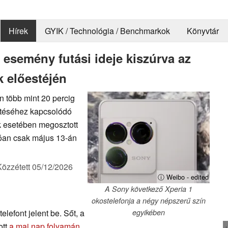
Hírek
GYIK / Technológia / Benchmarkok
Könyvtár
semény futási ideje kiszúrva az
k előestéjén
n több mint 20 percig
ntéséhez kapcsolódó
k esetében megosztott
atóan csak május 13-án
Közzétett
05/12/2026
ⓘ Weibo - edited
A Sony következő Xperia 1
okostelefonja a négy népszerű szín
elefont jelent be. Sőt, a
egyikében
ott
a mai nap folyamán
.