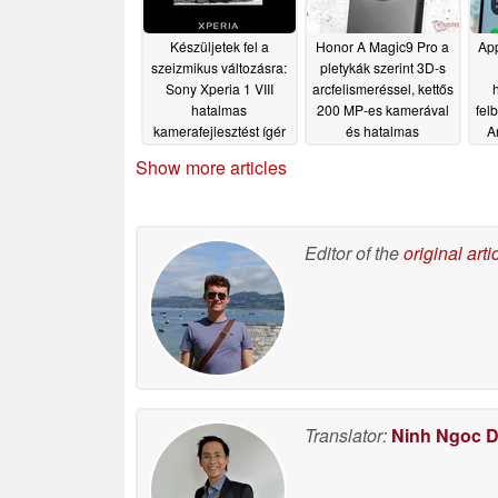
Készüljetek fel a
Honor A Magic9 Pro a
App
szeizmikus változásra:
pletykák szerint 3D-s
Sony Xperia 1 VIII
arcfelismeréssel, kettős
hatalmas
200 MP-es kamerával
fel
kamerafejlesztést ígér
és hatalmas
A
az új hivatalos
akkumulátorral
Show more articles
teaserben
rendelkezik majd
05/11/2026
05/11/2026
Editor of the
original arti
Translator:
Ninh Ngoc 