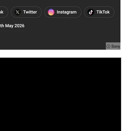
ⓘ Sony