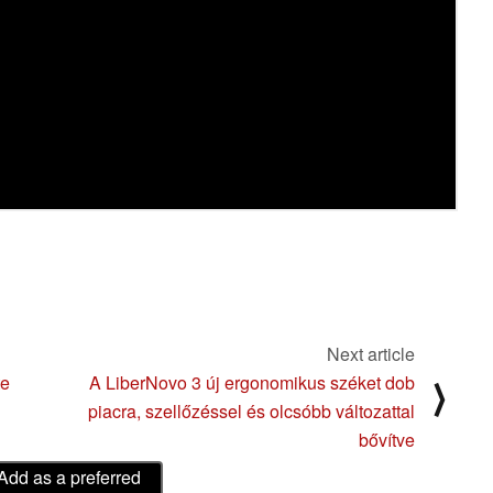
Next article
te
A LiberNovo 3 új ergonomikus széket dob
⟩
piacra, szellőzéssel és olcsóbb változattal
bővítve
Add as a preferred