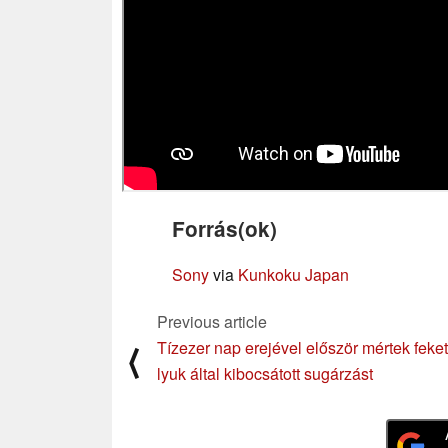
Forrás(ok)
Sony
via
Kunkoku Japan
Previous article
Tízezer nap erejével először mértek feke
⟨
lyuk által kibocsátott sugárzást