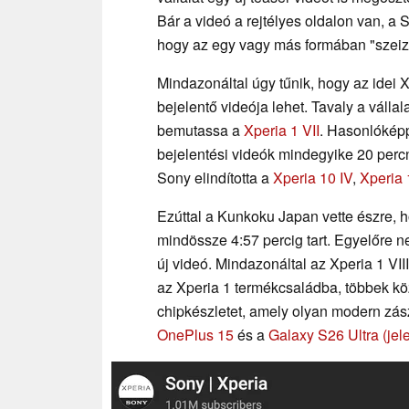
Bár a videó a rejtélyes oldalon van, a
hogy az egy vagy más formában "szeizm
Mindazonáltal úgy tűnik, hogy az idei 
bejelentő videója lehet. Tavaly a vállal
bemutassa a
Xperia 1 VII
. Hasonlókép
bejelentési videók mindegyike 20 percn
Sony elindította a
Xperia 10 IV
,
Xperia 
Ezúttal a Kunkoku Japan vette észre,
mindössze 4:57 percig tart. Egyelőre ne
új videó. Mindazonáltal az Xperia 1 VII
az Xperia 1 termékcsaládba, többek kö
chipkészletet, amely olyan modern zás
OnePlus 15
és a
Galaxy S26 Ultra
(je