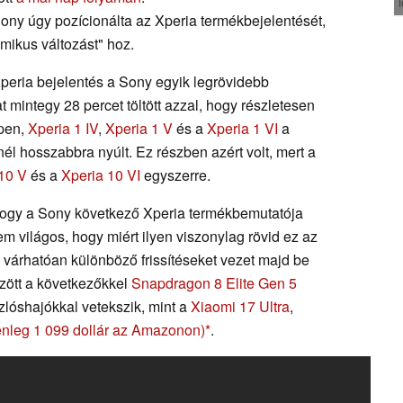
 Sony úgy pozícionálta az Xperia termékbejelentését,
ikus változást" hoz.
Xperia bejelentés a Sony egyik legrövidebb
at mintegy 28 percet töltött azzal, hogy részletesen
pen,
Xperia 1 IV
,
Xperia 1 V
és a
Xperia 1 VI
a
él hosszabbra nyúlt. Ez részben azért volt, mert a
10 V
és a
Xperia 10 VI
egyszerre.
 hogy a Sony következő Xperia termékbemutatója
m világos, hogy miért ilyen viszonylag rövid ez az
I várhatóan különböző frissítéseket vezet majd be
zött a következőkkel
Snapdragon 8 Elite Gen 5
zlóshajókkal vetekszik, mint a
Xiaomi 17 Ultra
,
lenleg 1 099 dollár az Amazonon)
.