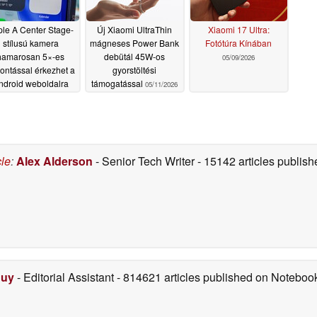
le A Center Stage-
Új Xiaomi UltraThin
Xiaomi 17 Ultra:
stílusú kamera
mágneses Power Bank
Fotótúra Kínában
hamarosan 5×-es
debütál 45W-os
05/09/2026
bontással érkezhet a
gyorstöltési
ndroid weboldalra
támogatással
05/11/2026
05/11/2026
cle
:
Alex Alderson
- Senior Tech Writer
- 15142 articles publi
Duy
- Editorial Assistant
- 814621 articles published on Notebo