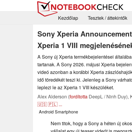
Kezdőlap
Tesztek / áttekintők
Sony Xperia Announcement e
Xperia 1 VIII megjelenéséne
A Sony új Xperia termékbejelentései általába
tartanak. A Sony 2026. májusi Xperia bejele
videó azonban a korábbi Xperia zászlóshajó
idő töredékét teszi ki. Jelenleg a Sony várh
leplezi le az Xperia 1 VIII készüléket.
Alex Alderson (
fordította
DeepL / Ninh Duy),
🇺🇸
🇵🇱
...
Android
Smartphone
Nem titok, hogy a Sony a héten új okost
vállalat egy új teaser videót is megoszt