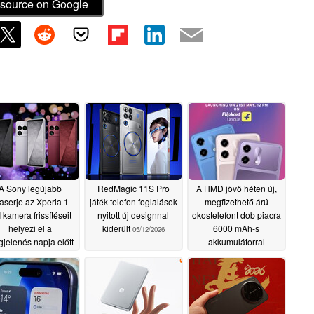
source on Google
A Sony legújabb
RedMagic 11S Pro
A HMD jövő héten új,
aserje az Xperia 1
játék telefon foglalások
megfizethető árú
I kamera frissítéseit
nyitott új designnal
okostelefont dob piacra
helyezi el a
kiderült
6000 mAh-s
05/12/2026
jelenés napja előtt
akkumulátorral
05/12/2026
05/11/2026