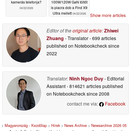
kamerás telefonja?
100W/120W GaN töltőt
is piacra dob a Find X9
04/22/2026
Ultra mellett
04/22/2026
Show more articles
Editor of the
original article
:
Zhiwei
Zhuang
- Translator
- 699 articles
published on Notebookcheck
since
2022
Translator:
Ninh Ngoc Duy
- Editorial
Assistant
- 814621 articles published
on Notebookcheck
since 2008
contact me via:
Facebook
>
Magyarország - Kezdőlap
>
Hírek
>
News Archive
>
Newsarchive 2026 05