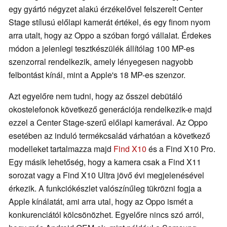
egy gyártó négyzet alakú érzékelővel felszerelt Center
Stage stílusú előlapi kamerát értékel, és egy finom nyom
arra utalt, hogy az Oppo a szóban forgó vállalat. Érdekes
módon a jelenlegi tesztkészülék állítólag 100 MP-es
szenzorral rendelkezik, amely lényegesen nagyobb
felbontást kínál, mint a Apple's 18 MP-es szenzor.
Azt egyelőre nem tudni, hogy az ősszel debütáló
okostelefonok következő generációja rendelkezik-e majd
ezzel a Center Stage-szerű előlapi kamerával. Az Oppo
esetében az induló termékcsalád várhatóan a következő
modelleket tartalmazza majd
Find X10
és a Find X10 Pro.
Egy másik lehetőség, hogy a kamera csak a Find X11
sorozat vagy a Find X10 Ultra jövő évi megjelenésével
érkezik. A funkciókészlet valószínűleg tükrözni fogja a
Apple kínálatát, ami arra utal, hogy az Oppo ismét a
konkurenciától kölcsönözhet. Egyelőre nincs szó arról,