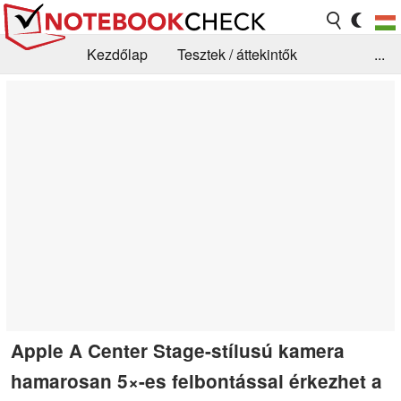
Kezdőlap
Tesztek / áttekintők
...
Hírek
GYIK / Technológia / Benchmarkok
Könyvtár
Kapcsolat
Apple A Center Stage-stílusú kamera
hamarosan 5×-es felbontással érkezhet a