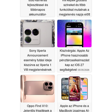
fejlesztéssel és
színeket és főbb
többnapos
funkciókat mutatnak a
akkumulátor-
megjelenés napja előtt
üzemidővel jelenik
05/12/2026
meg
05/13/2026
Sony Xperia
Kiszivárgás: Apple Az
Announcement
iPhone hasznosabb
esemény futási ideje
pénztárcaalkalmazást
kiszúrva az Xperia 1
kap az iOS 27
VIII megjelenésének
segítségével
05/05/2026
előestéjén
05/12/2026
Oppo Find X10:
Apple az iPhone és a
Jelentős frissítések a
MacBook izgalmas AI-