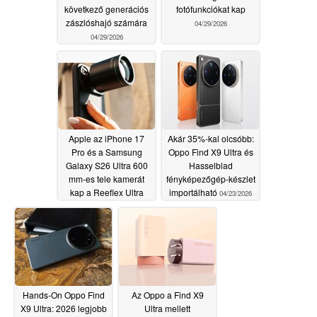
következő generációs
fotófunkciókat kap
zászlóshajó számára
04/29/2026
04/29/2026
Apple az iPhone 17
Akár 35%-kal olcsóbb:
Pro és a Samsung
Oppo Find X9 Ultra és
Galaxy S26 Ultra 600
Hasselblad
mm-es tele kamerát
fényképezőgép-készlet
kap a Reeflex Ultra
importálható
04/23/2026
segítségével
04/29/2026
Hands-On Oppo Find
Az Oppo a Find X9
X9 Ultra: 2026 legjobb
Ultra mellett