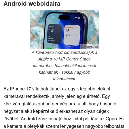
Android weboldalra
ⓘ Notebookcheck
A következő Android zászlóshajók a
Apple's 18 MP Center Stage
kamerához hasonló előlapi lencsét
kaphatnak - sokkal nagyobb
felbontással.
Az iPhone 17 vitathatatlanul az egyik legjobb előlapi
kamerával rendelkezik, amely jelenleg elérhető. Egy
kiszivárogtató azonban nemrég arra utalt, hogy hasonló
négyzet alakú képérzékelő érkezhet az olyan cégek
jövőbeli Android zászlóshajóihoz, mint például az Oppo. Ez
a kamera a pletykák szerint lényegesen nagyobb felbontást