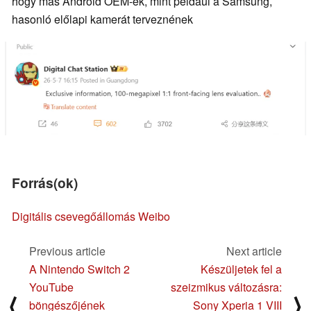
hogy más Android OEM-ek, mint például a Samsung,
hasonló előlapi kamerát terveznének
Forrás(ok)
Digitális csevegőállomás Weibo
Previous article
Next article
A Nintendo Switch 2
Készüljetek fel a
YouTube
szeizmikus változásra:
⟨
⟩
böngészőjének
Sony Xperia 1 VIII