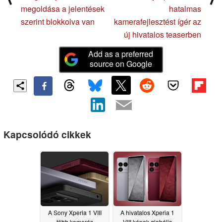
megoldása a jelentések
hatalmas
szerint blokkolva van
kamerafejlesztést ígér az
új hivatalos teaserben
Add as a preferred
source on Google
Kapcsolódó cikkek
A Sony Xperia 1 VIII
A hivatalos Xperia 1
több kamerás
VIII képek globális