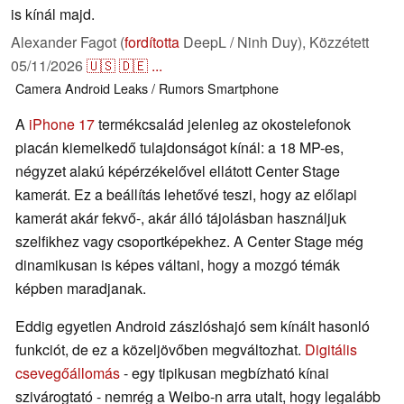
is kínál majd.
Alexander Fagot (
fordította
DeepL / Ninh Duy),
Közzétett
05/11/2026
🇺🇸
🇩🇪
...
Camera
Android
Leaks / Rumors
Smartphone
A
iPhone 17
termékcsalád jelenleg az okostelefonok
piacán kiemelkedő tulajdonságot kínál: a 18 MP-es,
négyzet alakú képérzékelővel ellátott Center Stage
kamerát. Ez a beállítás lehetővé teszi, hogy az előlapi
kamerát akár fekvő-, akár álló tájolásban használjuk
szelfikhez vagy csoportképekhez. A Center Stage még
dinamikusan is képes váltani, hogy a mozgó témák
képben maradjanak.
Eddig egyetlen Android zászlóshajó sem kínált hasonló
funkciót, de ez a közeljövőben megváltozhat.
Digitális
csevegőállomás
- egy tipikusan megbízható kínai
szivárogtató - nemrég a Weibo-n arra utalt, hogy legalább