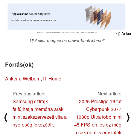
ⓘ Anker
Új Anker mágneses power bank kiemeli
Forrás(ok)
Anker a Weibo-n
,
IT Home
Previous article
Next article
Samsung sztrájk
2026 Prestige 16 fut
felfújhatja memória árak,
Cyberpunk 2077
⟨
⟩
mint szakszervezeti vita a
1080p Ultra több mint
nyereség fokozódik
45 FPS-en, és ez még
csak nem is egy játék