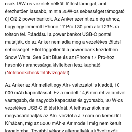
csak 15W-os vezeték nélküli töltést támogat, ami
érezhetően lassabb, mint a 25W-os sebességet támogató
új Qi2.2 power bankok. Az Anker szerint ez elég ahhoz,
hogy egy lemerült iPhone 17 Pro-t 30 perc alatt 23%-ra
töltsön fel. Ráadásul a power bankot USB-C porttal
mutatják, de az Anker nem adta meg a vezetékes töltési
sebességet. Ettől függetlenül a power bank kezdetben
Snow White, Sea Salt Blue és az iPhone 17 Pro-hoz
hasonló narancssárga kivitelben lesz kapható
(
Notebookcheck felülvizsgálat
).
Az Anker az Air mellett egy Air+ változatot is kiadott, 10
000 mAh kapacitással. Ez a modell 14,6 mm-rel valamivel
vastagabb, de nagyobb kapacitást és gyorsabb, 30 W-os
vezetékes USB-C töltést kínál. A felhasználók már
megvásárolhatják az Air+ verziót a JD.com-on keresztül
Kínában, míg az 5000 mAh-s Air modell még nem került
forgalomba. További vékony alternatívák a következők