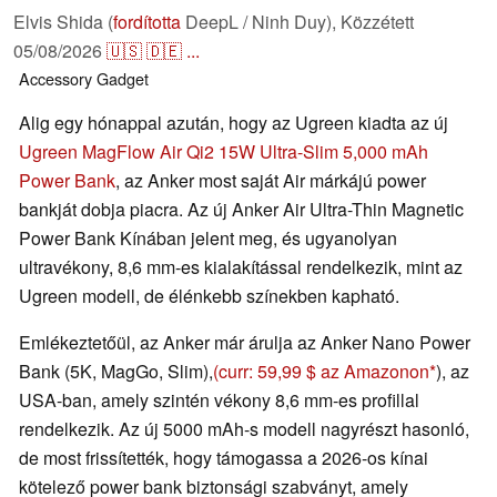
Elvis Shida (
fordította
DeepL / Ninh Duy),
Közzétett
05/08/2026
🇺🇸
🇩🇪
...
Accessory
Gadget
Alig egy hónappal azután, hogy az Ugreen kiadta az új
Ugreen MagFlow Air Qi2 15W Ultra-Slim 5,000 mAh
Power Bank
, az Anker most saját Air márkájú power
bankját dobja piacra. Az új Anker Air Ultra-Thin Magnetic
Power Bank Kínában jelent meg, és ugyanolyan
ultravékony, 8,6 mm-es kialakítással rendelkezik, mint az
Ugreen modell, de élénkebb színekben kapható.
Emlékeztetőül, az Anker már árulja az Anker Nano Power
Bank (5K, MagGo, Slim),
(curr: 59,99 $ az Amazonon
), az
USA-ban, amely szintén vékony 8,6 mm-es profillal
rendelkezik. Az új 5000 mAh-s modell nagyrészt hasonló,
de most frissítették, hogy támogassa a 2026-os kínai
kötelező power bank biztonsági szabványt, amely