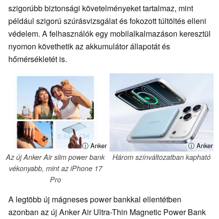
szigorúbb biztonsági követelményeket tartalmaz, mint
például szigorú szúrásvizsgálat és fokozott túltöltés elleni
védelem. A felhasználók egy mobilalkalmazáson keresztül
nyomon követhetik az akkumulátor állapotát és
hőmérsékletét is.
ⓘ Anker
ⓘ Anker
Az új Anker Air slim power bank
Három színváltozatban kapható
vékonyabb, mint az iPhone 17
Pro
A legtöbb új mágneses power bankkal ellentétben
azonban az új Anker Air Ultra-Thin Magnetic Power Bank