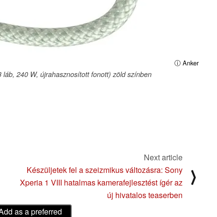
ⓘ Anker
áb, 240 W, újrahasznosított fonott) zöld színben
Next article
Készüljetek fel a szeizmikus változásra: Sony
⟩
Xperia 1 VIII hatalmas kamerafejlesztést ígér az
új hivatalos teaserben
Add as a preferred