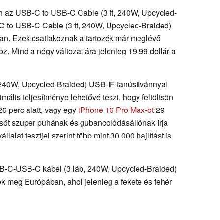
 az USB-C to USB-C Cable (3 ft, 240W, Upcycled-
 to USB-C Cable (3 ft, 240W, Upcycled-Braided)
an. Ezek csatlakoznak a tartozék már meglévő
z. Mind a négy változat ára jelenleg 19,99 dollár a
240W, Upcycled-Braided) USB-IF tanúsítvánnyal
ális teljesítménye lehetővé teszi, hogy feltöltsön
6 perc alatt, vagy egy
iPhone 16 Pro Max-ot
29
külsőt szuper puhának és gubancolódásállónak írja
vállalat tesztjei szerint több mint 30 000 hajlítást is
B-C-USB-C kábel (3 láb, 240W, Upcycled-Braided)
ek meg Európában, ahol jelenleg a fekete és fehér