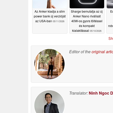
Az Anker kiadja a slim
Sharge bemutatja az új
E
power bank új verzióját
Anker Nano riválisát
az USA-ban
40W-os gyors töltéssel
05/11/2026
és kompakt
rob
kialakítással
05/10/2026
Sh
Editor of the
original arti
Translator:
Ninh Ngoc 