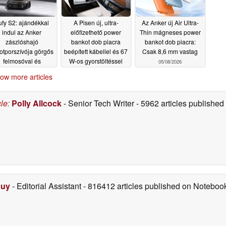
ufy S2: ajándékkal
A Pisen új, ultra-
Az Anker új Air Ultra-
indul az Anker
előfizethető power
Thin mágneses power
zászlóshajó
bankot dob piacra
bankot dob piacra:
otporszívója görgős
beépített kábellel és 67
Csak 8,6 mm vastag
felmosóval és
W-os gyorstöltéssel
05/08/2026
szobaillatosítóval
05/08/2026
ow more articles
05/08/2026
cle
:
Polly Allcock
- Senior Tech Writer
- 5962 articles publishe
Duy
- Editorial Assistant
- 816412 articles published on Notebo