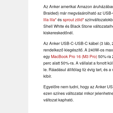
Az Anker amerikai Amazon áruházában
Braided) már megvásárolható az USB-C
lila lila
és
sprout zöld
színváltozatokb
Shell White és Black Stone változataiho
kiskereskedőnél.
Az Anker USB-C-USB-C kábel (3 láb, 
rendelkező kiegészítő. A 240W-os maxim
egy
MacBook Pro 16 (M3 Pro)
50%-ra 2
perc alatt 50%-ra. A vállalat a fonott 
le. Ráadásul állítólag tíz évig tart, és a 
kibír.
Egyelőre nem tudni, hogy az Anker US
ezen színes változatai mikor jelenhetn
változat kapható.