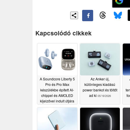
Kapcsolódó cikkek
A Soundcore Liberty 5
Az Anker új,
Pro és Pro Max
különleges kiadású
készülékbe épített AI-
power bankot és töltőt
te
chippel és AMOLED
ad ki
f
05/19/2026
kijelzővel indult útjára
05/21/2026