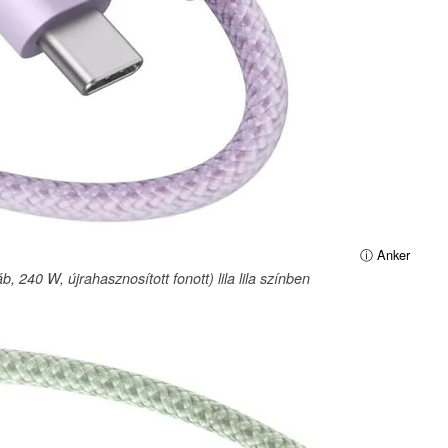
ⓘ Anker
240 W, újrahasznosított fonott) lila lila színben