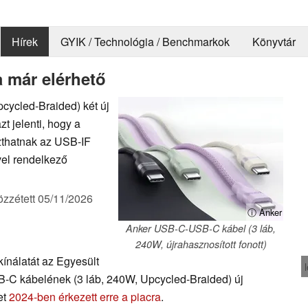
Hírek
GYIK / Technológia / Benchmarkok
Könyvtár
a már elérhető
cycled-Braided) két új
t jelenti, hogy a
szthatnak az USB-IF
vel rendelkező
özzétett
05/11/2026
ⓘ Anker
Anker USB-C-USB-C kábel (3 láb,
240W, újrahasznosított fonott)
kínálatát az Egyesült
C kábelének (3 láb, 240W, Upcycled-Braided) új
et
2024-ben érkezett erre a piacra
.