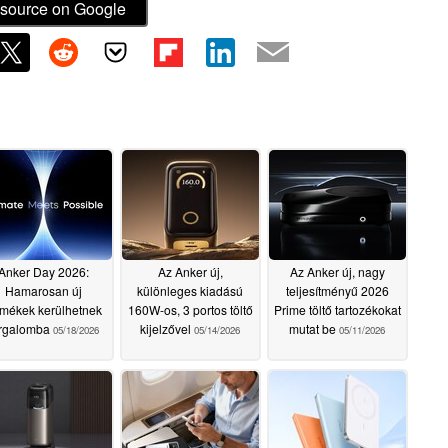
source on Google
Anker Day 2026:
Az Anker új,
Az Anker új, nagy
Hamarosan új
különleges kiadású
teljesítményű 2026
rmékek kerülhetnek
160W-os, 3 portos töltő
Prime töltő tartozékokat
orgalomba
kijelzővel
mutat be
05/18/2026
05/14/2026
05/11/2026