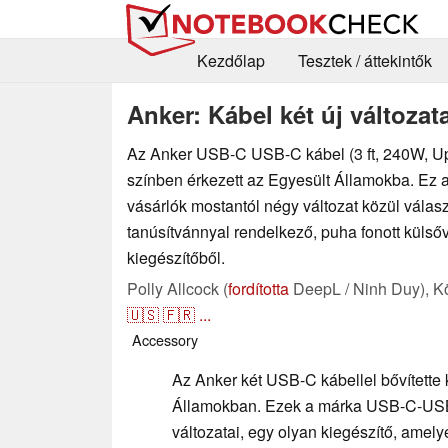
Kezdőlap
Tesztek / áttekintők
Anker: Kábel két új változat
Az Anker USB-C USB-C kábel (3 ft, 240W, Up
színben érkezett az Egyesült Államokba. Ez az
vásárlók mostantól négy változat közül vála
tanúsítvánnyal rendelkező, puha fonott külső
kiegészítőből.
Polly Allcock (
fordította
DeepL / Ninh Duy),
K
🇺🇸
🇫🇷
...
Accessory
Az Anker két USB-C kábellel bővítette 
Államokban. Ezek a márka USB-C-USB-
változatai, egy olyan kiegészítő, amely