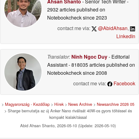
Ahsan Shanto
- Senior Tech Writer
-
2932 articles published on
Notebookcheck
since 2023
contact me via:
@AbidAhsan
,
LinkedIn
Translator:
Ninh Ngoc Duy
- Editorial
Assistant
- 818035 articles published on
Notebookcheck
since 2008
contact me via:
Facebook
>
Magyarország - Kezdőlap
>
Hírek
>
News Archive
>
Newsarchive 2026 05
> Sharge bemutatja az új Anker Nano riválisát 40W-os gyors töltéssel és
kompakt kialakítással
Abid Ahsan Shanto, 2026-05-10 (Update: 2026-05-10)