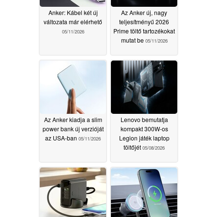
Anker: Kábel két új
Az Anker új, nagy
változata már elérhető
teljesítményű 2026
Prime töltő tartozékokat
05/11/2026
mutat be
05/11/2026
Az Anker kiadja a slim
Lenovo bemutatja
power bank új verzióját
kompakt 300W-os
az USA-ban
Legion játék laptop
05/11/2026
töltőjét
05/08/2026