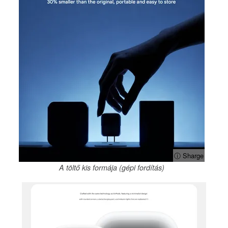
ⓘ Sharge
A töltő kis formája (gépi fordítás)