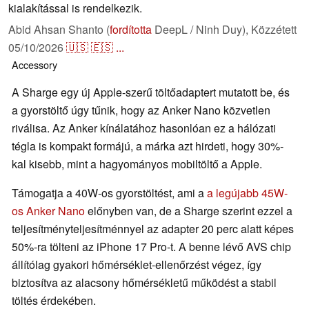
kialakítással is rendelkezik.
Abid Ahsan Shanto (
fordította
DeepL / Ninh Duy),
Közzétett
05/10/2026
🇺🇸
🇪🇸
...
Accessory
A Sharge egy új Apple-szerű töltőadaptert mutatott be, és
a gyorstöltő úgy tűnik, hogy az Anker Nano közvetlen
riválisa. Az Anker kínálatához hasonlóan ez a hálózati
tégla is kompakt formájú, a márka azt hirdeti, hogy 30%-
kal kisebb, mint a hagyományos mobiltöltő a Apple.
Támogatja a 40W-os gyorstöltést, ami a
a legújabb 45W-
os Anker Nano
előnyben van, de a Sharge szerint ezzel a
teljesítményteljesítménnyel az adapter 20 perc alatt képes
50%-ra tölteni az iPhone 17 Pro-t. A benne lévő AVS chip
állítólag gyakori hőmérséklet-ellenőrzést végez, így
biztosítva az alacsony hőmérsékletű működést a stabil
töltés érdekében.