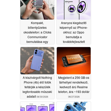
07/11/2026
Kompakt,
Aranyos kiegészítő
billentyűzetes
képernyő az iPhone-
okostelefon: a Clicks
okhoz: az Oppo
Communicator
bemutatja a
bemutatása egy
továbbfejlesztett
gyakorlati videóban
Bubble szelfiképernyőt
07/01/2026
06/30/2026
A kiszivárgott Nothing
Megjelent a 256 GB-os
Phone (4b) élő fotók
tárhellyel rendelkező,
feltárják a készülék
kedvező árú Realme
legfontosabb műszaki
telefon, ára ~193 dollár
adatait
06/30/2026
06/27/2026