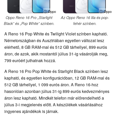
ⓘ Oppo
ⓘ Oppo
Oppo Reno 16 Pro „Starlight
Az Oppo Reno 16 lila és pop-
Black” és „Pop White” színben.
fehér színben.
A Reno 16 Pop White és Twilight Violet színben kapható.
Németországban és Ausztriában egyetlen változat lesz
elérhető, 8 GB RAM-mal és 512 GB tárhellyel, 899 eurós
áron, de azok, akik mostantól július 31-ig vásárolják meg,
799 euróért juthatnak hozzá.
A Reno 16 Pro Pop White és Starlight Black színben lesz
kapható, és egyetlen konfigurációban, 12 GB RAM-mal és
512 GB tárhellyel, 1 099 eurós áron. A Reno 16-hoz
hasonlóan azonban július 31-ig 899 eurós kedvezményes
áron lesz kapható. Mindkét telefon már előrendelhető a
július 3-i megjelenés előtt. A készülékek vásárlásához
ingyenes ajándékok is járnak.