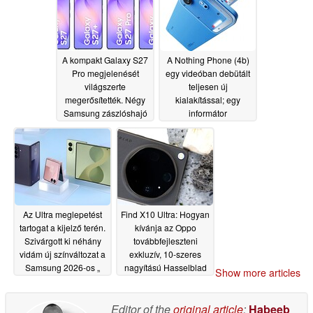
A kompakt Galaxy S27
A Nothing Phone (4b)
Pro megjelenését
egy videóban debütált
világszerte
teljesen új
megerősítették. Négy
kialakítással; egy
Samsung zászlóshajó
informátor
okostelefon várható
nyilvánosságra hozta a
2027-ben
műszaki adatokat
06/25/2026
06/25/2026
Az Ultra meglepetést
Find X10 Ultra: Hogyan
tartogat a kijelző terén.
kívánja az Oppo
Szivárgott ki néhány
továbbfejleszteni
vidám új színváltozat a
exkluzív, 10-szeres
Samsung 2026-os „
nagyítású Hasselblad
Show more articles
Galaxy ” hajtogatható
teleobjektívjét?
készülékeiről
06/24/2026
06/24/2026
Editor of the
original article
:
Habeeb