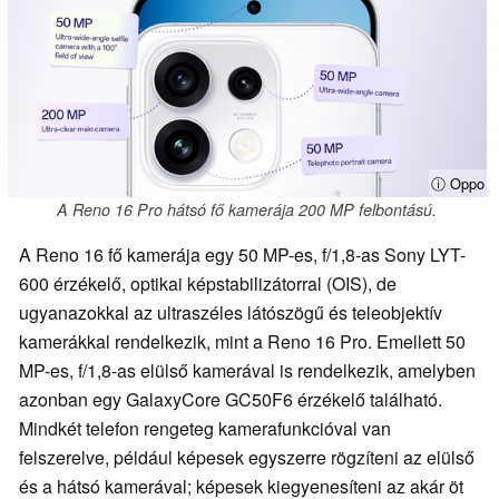
ⓘ Oppo
A Reno 16 Pro hátsó fő kamerája 200 MP felbontású.
A Reno 16 fő kamerája egy 50 MP-es, f/1,8-as Sony LYT-
600 érzékelő, optikai képstabilizátorral (OIS), de
ugyanazokkal az ultraszéles látószögű és teleobjektív
kamerákkal rendelkezik, mint a Reno 16 Pro. Emellett 50
MP-es, f/1,8-as elülső kamerával is rendelkezik, amelyben
azonban egy GalaxyCore GC50F6 érzékelő található.
Mindkét telefon rengeteg kamerafunkcióval van
felszerelve, például képesek egyszerre rögzíteni az elülső
és a hátsó kamerával; képesek kiegyenesíteni az akár öt