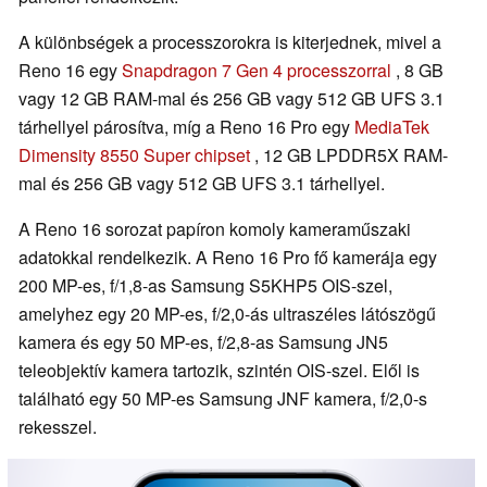
A különbségek a processzorokra is kiterjednek, mivel a
Reno 16 egy
Snapdragon 7 Gen 4 processzorral
, 8 GB
vagy 12 GB RAM-mal és 256 GB vagy 512 GB UFS 3.1
tárhellyel párosítva, míg a Reno 16 Pro egy
MediaTek
Dimensity 8550 Super chipset
, 12 GB LPDDR5X RAM-
mal és 256 GB vagy 512 GB UFS 3.1 tárhellyel.
A Reno 16 sorozat papíron komoly kameraműszaki
adatokkal rendelkezik. A Reno 16 Pro fő kamerája egy
200 MP-es, f/1,8-as Samsung S5KHP5 OIS-szel,
amelyhez egy 20 MP-es, f/2,0-ás ultraszéles látószögű
kamera és egy 50 MP-es, f/2,8-as Samsung JN5
teleobjektív kamera tartozik, szintén OIS-szel. Elől is
található egy 50 MP-es Samsung JNF kamera, f/2,0-s
rekesszel.