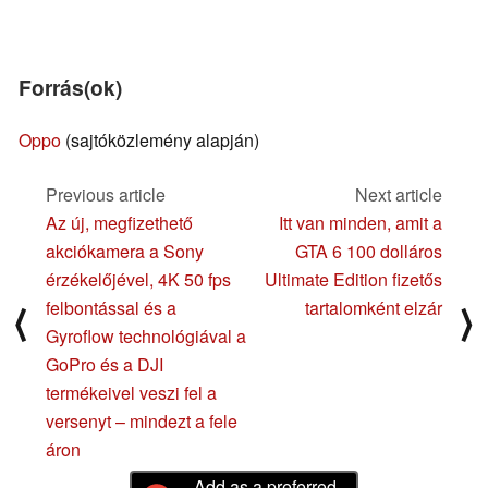
Forrás(ok)
Oppo
(sajtóközlemény alapján)
Previous article
Next article
Az új, megfizethető
Itt van minden, amit a
akciókamera a Sony
GTA 6 100 dolláros
érzékelőjével, 4K 50 fps
Ultimate Edition fizetős
felbontással és a
tartalomként elzár
⟨
⟩
Gyroflow technológiával a
GoPro és a DJI
termékeivel veszi fel a
versenyt – mindezt a fele
áron
Add as a preferred