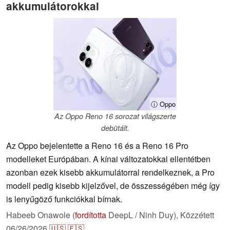
akkumulátorokkal
ⓘ Oppo
Az Oppo Reno 16 sorozat világszerte
debütált.
Az Oppo bejelentette a Reno 16 és a Reno 16 Pro
modelleket Európában. A kínai változatokkal ellentétben
azonban ezek kisebb akkumulátorral rendelkeznek, a Pro
modell pedig kisebb kijelzővel, de összességében még így
is lenyűgöző funkciókkal bírnak.
Habeeb Onawole (
fordította
DeepL / Ninh Duy),
Közzétett
06/26/2026
🇺🇸
🇪🇸
...