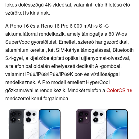
fokos dőlésszögű 4K-videókat, valamint retro ihletésű élő
szűrőket is kínálnak.
A Reno 16 és a Reno 16 Pro 6 000 mAh-s Si-C
akkumulátorral rendelkezik, amely támogatja a 80 W-os
SuperVooc gyorstöltést. Emellett sztereó hangszórókkal,
alumínium kerettel, két SIM-kártya támogatással, Bluetooth
5.4-gyel, a kijelzőbe épített optikai ujjlenyomat-olvasóval,
a telefon bal oldalán elhelyezett dedikált AI-gombbal,
valamint IP66/IP68/IP69/IP69K por- és vízállósággal
rendelkeznek. A Pro modell emellett HyperCool
gőzkamrával is rendelkezik. Mindkét telefon a
ColorOS 16
rendszerrel kerül forgalomba.