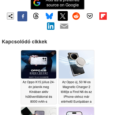
source on Google
Kapcsolódó cikkek
Az Oppo K15 július 24-
Az Oppo új, 50 W-os
én jelenik meg
Magnetic Charger 2
Kínában aktív
töltője a Find N6 és az
hűtőventilátorral és
iPhone-okhoz már
8000 mAh-s
elérhető Európában a
akkumulátorral
szélesebb körű
bevezetés részeként
07/17/2026