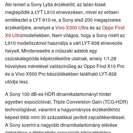
Aki ismeri a Sony Lytia érzékelőit, az talán kissé
meglepődik a LYT L910 elnevezésen, mivel ez erősen
emlékeztet a LYT-910-re, a Sony első 200 megapixeles
érzékelőjére, amelyet a
Vivo X300 Ultra
és az
Oppo Find
X9 Ultra
modellekben. Nem világos, hogy a Sony miért az
L910 modellszámot használja a várt LYT-838 elnevezés
helyett. Mindenesetre a műszaki adatok egy
csúcskategóriás képérzékelőre utalnak, amely 1/1,28
hüvelykes méretével valószínűleg az Oppo Find X10 Pro
és a Vivo X500 Pro készülékekben található LYT-828
utódja lesz.
A Sony 100 dB-es HDR dinamikatartományt hirdet
egyetlen expozícióval, Triple Conversion Gain (TCG-HDR)
technológiával, valamint a hagyományos érzékelőkhöz
képest több mint 30 százalékkal javított zajcsökkentéssel.
A Sony szerint a nagyobb dinamikatartomány elérése
érdekében a többszörös expozíciók kiküszöbölése