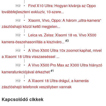
|
Hír
•
Find X10 Ultra: Hogyan kívánja az Oppo
továbbfejleszteni exkluzív, 10-szere...
|
Hír
•
Xiaomi, Vivo, Oppo: A három „ultra-kamera”
zászlóshajó közül kettő megjelen...
|
Hír
•
Leica vs. Zeiss: Xiaomi 18 vs. Vivo X500
#3
kamera-összehasonlítás a kisziváro...
|
Hír
•
A Vivo X500 Ultra 10x zoomot kaphat, mivel
a Xiaomi 18 Ultra visszaeséssel ...
|
Hír
•
A Vivo X500 Pro Max az X300 Ultra hiányzó
#1
kamerafunkciójával érkezhet
|
Hír
•
A Xiaomi 18 Ultra drágul, a kamerás
zászlóshajó telefonok veszélyben vannak
Kapcsolódó cikkek