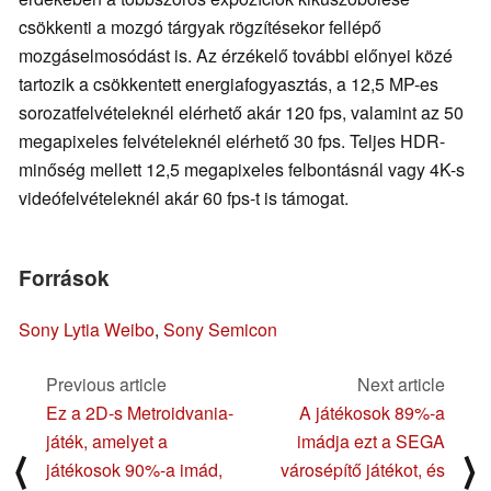
csökkenti a mozgó tárgyak rögzítésekor fellépő
mozgáselmosódást is. Az érzékelő további előnyei közé
tartozik a csökkentett energiafogyasztás, a 12,5 MP-es
sorozatfelvételeknél elérhető akár 120 fps, valamint az 50
megapixeles felvételeknél elérhető 30 fps. Teljes HDR-
minőség mellett 12,5 megapixeles felbontásnál vagy 4K-s
videófelvételeknél akár 60 fps-t is támogat.
Források
Sony Lytia Weibo
,
Sony Semicon
Previous article
Next article
Ez a 2D-s Metroidvania-
A játékosok 89%-a
játék, amelyet a
imádja ezt a SEGA
⟨
⟩
játékosok 90%-a imád,
városépítő játékot, és