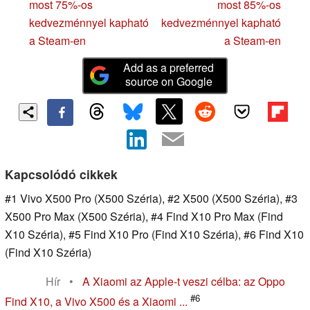
most 75%-os
most 85%-os
kedvezménnyel kapható
kedvezménnyel kapható
a Steam-en
a Steam-en
Add as a preferred
source on Google
Kapcsolódó cikkek
#1 Vivo X500 Pro (X500 Széria), #2 X500 (X500 Széria), #3
X500 Pro Max (X500 Széria), #4 Find X10 Pro Max (Find
X10 Széria), #5 Find X10 Pro (Find X10 Széria), #6 Find X10
(Find X10 Széria)
Hír
•
A Xiaomi az Apple-t veszi célba: az Oppo
#6
Find X10, a Vivo X500 és a Xiaomi ...