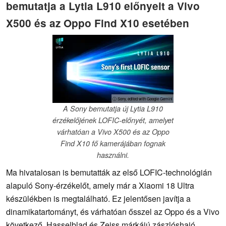
bemutatja a Lytia L910 előnyeit a Vivo
X500 és az Oppo Find X10 esetében
ⓘ Sony, edited with Google Gemini
A Sony bemutatja új Lytia L910
érzékelőjének LOFIC-előnyét, amelyet
várhatóan a Vivo X500 és az Oppo
Find X10 fő kamerájában fognak
használni.
Ma hivatalosan is bemutatták az első LOFIC-technológián
alapuló Sony-érzékelőt, amely már a Xiaomi 18 Ultra
készülékben is megtalálható. Ez jelentősen javítja a
dinamikatartományt, és várhatóan ősszel az Oppo és a Vivo
következő, Hasselblad és Zeiss márkájú zászlóshajó