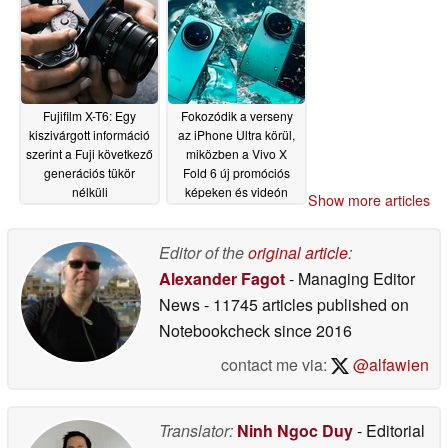
06/18/2026
Fujifilm X-T6: Egy
Fokozódik a verseny
kiszivárgott információ
az iPhone Ultra körül,
szerint a Fuji következő
miközben a Vivo X
generációs tükör
Fold 6 új promóciós
nélküli
képeken és videón
Show more articles
fényképezőgépének
ismét ragyogóan
két új modellje is
mutatja magát
06/18/2026
megjelenik
Editor of the
original article
:
06/18/2026
Alexander Fagot
- Managing Editor
News
- 11745 articles published on
Notebookcheck
since 2016
contact me via:
@alfawien
Translator:
Ninh Ngoc Duy
- Editorial