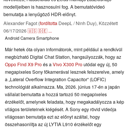
modelljeiben is hasznosulni fog. A bemutatóvideó
bemutatja a lenyűgöző HDR-előnyt.
Alexander Fagot (
fordította
DeepL / Ninh Duy),
Közzétett
06/17/2026
🇺🇸
🇩🇪
...
Android
Camera
Smartphone
Már hetek óta olyan informátorok, mint például a rendkívül
megbízható Digital Chat Station, hangsúlyozzák, hogy az
Oppo Find X9 Pro
és a
Vivo X300 Pro
utódai egy új, 50
megapixeles Sony főkamerával lesznek felszerelve, amely
a „Lateral Overflow Integration Capacitor” (LOFIC)
technológiát alkalmazza. Ma, 2026. június 17-én a japán
vállalat bemutatta a hozzá tartozó 50 megapixeles
érzékelőt, amelynek feladata, hogy megakadályozza a kép
világos területeinek kiégését. A Sony egy rövid videója
világosan bemutatja ezt az előnyt azáltal, hogy
összehasonlítja az új LYTIA L910 érzékelőt egy