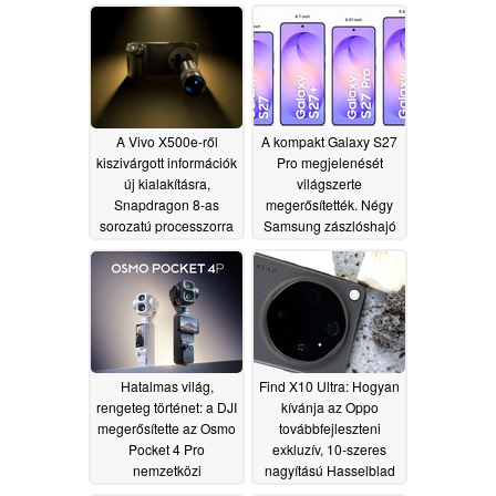
A Vivo X500e-ről
A kompakt Galaxy S27
kiszivárgott információk
Pro megjelenését
új kialakításra,
világszerte
Snapdragon 8-as
megerősítették. Négy
sorozatú processzorra
Samsung zászlóshajó
és Zeiss által hangolt
okostelefon várható
kamerára utalnak
2027-ben
06/25/2026
06/28/2026
Hatalmas világ,
Find X10 Ultra: Hogyan
rengeteg történet: a DJI
kívánja az Oppo
megerősítette az Osmo
továbbfejleszteni
Pocket 4 Pro
exkluzív, 10-szeres
nemzetközi
nagyítású Hasselblad
megjelenési dátumát
teleobjektívjét?