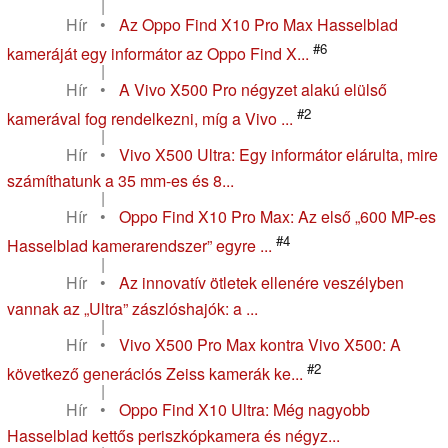
|
Hír
•
Az Oppo Find X10 Pro Max Hasselblad
#6
kameráját egy informátor az Oppo Find X...
|
Hír
•
A Vivo X500 Pro négyzet alakú elülső
#2
kamerával fog rendelkezni, míg a Vivo ...
|
Hír
•
Vivo X500 Ultra: Egy informátor elárulta, mire
számíthatunk a 35 mm-es és 8...
|
Hír
•
Oppo Find X10 Pro Max: Az első „600 MP-es
#4
Hasselblad kamerarendszer” egyre ...
|
Hír
•
Az innovatív ötletek ellenére veszélyben
vannak az „Ultra” zászlóshajók: a ...
|
Hír
•
Vivo X500 Pro Max kontra Vivo X500: A
#2
következő generációs Zeiss kamerák ke...
|
Hír
•
Oppo Find X10 Ultra: Még nagyobb
Hasselblad kettős periszkópkamera és négyz...