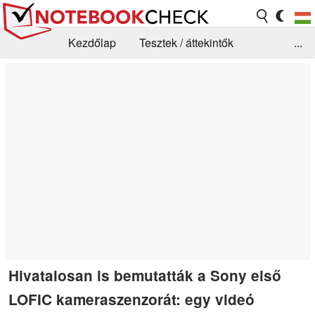
Kezdőlap
Tesztek / áttekintők
...
Hírek
GYIK / Technológia / Benchmarkok
Könyvtár
Kapcsolat
Hivatalosan is bemutatták a Sony első
LOFIC kameraszenzorát: egy videó