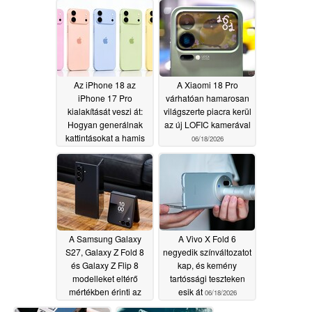
06/24/2026
06/24/2026
Az iPhone 18 az
A Xiaomi 18 Pro
iPhone 17 Pro
várhatóan hamarosan
kialakítását veszi át:
világszerte piacra kerül
Hogyan generálnak
az új LOFIC kamerával
kattintásokat a hamis
06/18/2026
szivárogtatások?
06/23/2026
A Samsung Galaxy
A Vivo X Fold 6
S27, Galaxy Z Fold 8
negyedik színváltozatot
és Galaxy Z Flip 8
kap, és kemény
modelleket eltérő
tartóssági teszteken
mértékben érinti az
esik át
06/18/2026
alkatrészhiány