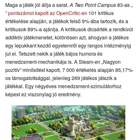
Maga a játék jól állja a sarat.
A Two Point Campus
83-as „
” pontszámot kapott az OpenCritic-en
101 kritikus
értékelése alapján, a játékok felső 9%-ába tartozik, és a
kritikusok 89%-a ajánlja. A kritikusok dicsérték a rendkívül
addiktív játékmenetet, különösen azt, ahogyan a játékos
egy lepukkant kezdő egyetemről egy rangos intézményig
jut el. Tetszett nekik a játék bájos humora és
menedzsment-mechanikája is. A Steam-en „Nagyon
pozitív” minősítést kapott, 7 000 értékelés alapján 85,17%-
os támogatottsággal, jelenleg 269 játékos játszik a
játékkal. Egy négyéves menedzsment-szimulátorhoz
képest ez viszonylag jó eredmény.