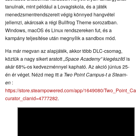
tanulnak, mint például a Lovagiskola, és a játék
menedzsmentrendszereit végig könnyed hangvétel
jellemzi, akárcsak a régi Bullfrog Theme sorozatban.
Windows, macOS és Linux rendszereken fut, és a
kampány teljesítése után megnyílik a sandbox mód.
Ha már megvan az alapjáték, akkor több DLC-csomag,
köztük a nagy sikert aratott
„Space Academy” kiegészítő
is
akár 68%-os kedvezménnyel kapható. Az akció június 25-
én ér véget. Nézd meg itt
a Two Point Campus-t a Steam-
en
:
https://store.steampowered.com/app/1649080/Two_Point_C
curator_clanid=4777282
.