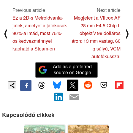
Previous article
Next article
Ez a 2D-s Metroidvania-
Megjelent a Viltrox AF
játék, amelyet a játékosok
28 mm F4.5 Chip L
⟨
⟩
90%-a imád, most 75%-
objektív 99 dolláros
os kedvezménnyel
áron: 13 mm vastag, 60
kapható a Steam-en
g súlyú, VCM
autofókusszal
Add as a preferred
source on Google
Kapcsolódó cikkek