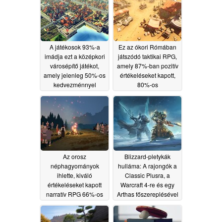
A játékosok 93%-a
Ez az ókori Rómában
imádja ezt a középkori
játszódó taktikai RPG,
városépítő játékot,
amely 87%-ban pozitív
amely jelenleg 50%-os
értékeléseket kapott,
kedvezménnyel
80%-os
kapható a Steam-en
kedvezménnyel
kapható a Steam-en
06/22/2026
06/20/2026
Az orosz
Blizzard-pletykák
néphagyományok
hulláma: A rajongók a
ihlette, kiváló
Classic Plusra, a
értékeléseket kapott
Warcraft 4-re és egy
narratív RPG 66%-os
Arthas főszereplésével
kedvezménnyel
készülő ARPG-re
kapható a Steam-en
számítanak
06/18/2026