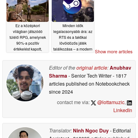
Ez a középkori
Minden idők
világban játszódó
legalacsonyabb ára: az
túlélő RPG, amelynek
RTS és a taktikai
90%-a pozitív
lövöldözős játék
értékelést kapott,
találkozása – a modern
Show more articles
jelenleg 50%-os
katonai hibrid ára 4
kedvezménnyel
dollár alá süllyedt a
kapható a Steam-en
Steam-en
Editor of the
original article
:
Anubhav
06/18/2026
06/18/2026
Sharma
- Senior Tech Writer
- 1817
articles published on Notebookcheck
since 2024
contact me via:
@lottamuzic
,
LinkedIn
Translator:
Ninh Ngoc Duy
- Editorial