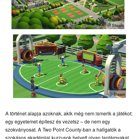
ⓘ Steam
ⓘ Steam
A történet alapja azoknak, akik még nem ismerik a játékot:
egy egyetemet építesz és vezetsz – de nem egy
szokványosat. A Two Point County-ban a hallgatók a
szokásos akadémiai kurzusok helyett olyan tantárgyakat