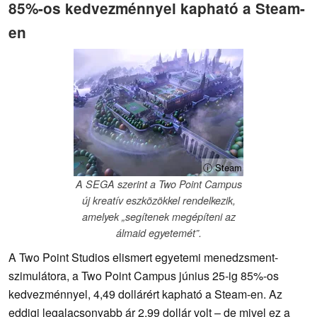
85%-os kedvezménnyel kapható a Steam-
en
ⓘ Steam
A SEGA szerint a Two Point Campus
új kreatív eszközökkel rendelkezik,
amelyek „segítenek megépíteni az
álmaid egyetemét”.
A Two Point Studios elismert egyetemi menedzsment-
szimulátora, a Two Point Campus június 25-ig 85%-os
kedvezménnyel, 4,49 dollárért kapható a Steam-en. Az
eddigi legalacsonyabb ár 2,99 dollár volt – de mivel ez a