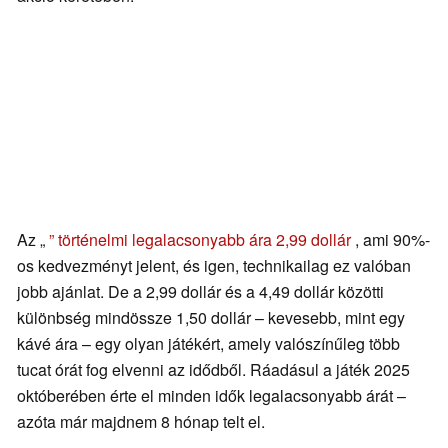
Az „
” történelmi legalacsonyabb ára 2,99 dollár
, ami 90%-
os kedvezményt jelent, és igen, technikailag ez valóban
jobb ajánlat. De a 2,99 dollár és a 4,49 dollár közötti
különbség mindössze 1,50 dollár – kevesebb, mint egy
kávé ára – egy olyan játékért, amely valószínűleg több
tucat órát fog elvenni az idődből. Ráadásul a játék 2025
októberében érte el minden idők legalacsonyabb árát –
azóta már majdnem 8 hónap telt el.