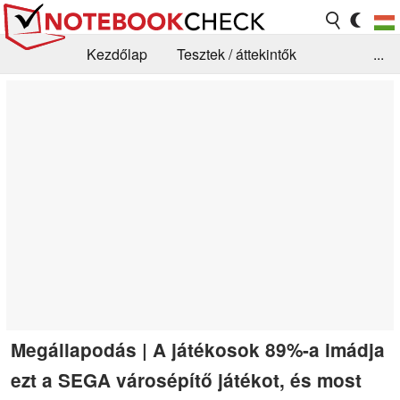
Kezdőlap
Tesztek / áttekintők
...
Hírek
GYIK / Technológia / Benchmarkok
Könyvtár
Kapcsolat
Megállapodás | A játékosok 89%-a imádja
ezt a SEGA városépítő játékot, és most