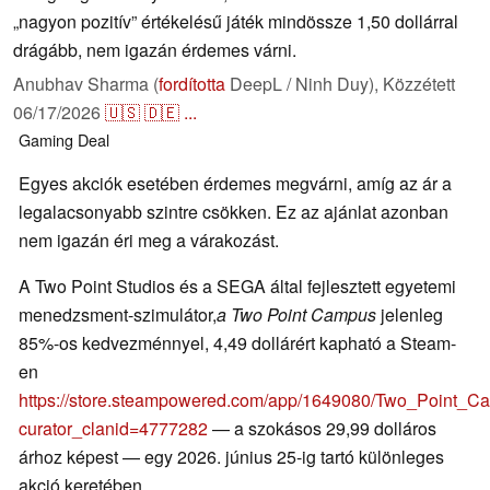
„nagyon pozitív” értékelésű játék mindössze 1,50 dollárral
drágább, nem igazán érdemes várni.
Anubhav Sharma (
fordította
DeepL / Ninh Duy),
Közzétett
06/17/2026
🇺🇸
🇩🇪
...
Gaming
Deal
Egyes akciók esetében érdemes megvárni, amíg az ár a
legalacsonyabb szintre csökken. Ez az ajánlat azonban
nem igazán éri meg a várakozást.
A Two Point Studios és a SEGA által fejlesztett egyetemi
menedzsment-szimulátor,
a Two Point Campus
jelenleg
85%-os kedvezménnyel, 4,49 dollárért kapható a Steam-
en
https://store.steampowered.com/app/1649080/Two_Point_C
curator_clanid=4777282
— a szokásos 29,99 dolláros
árhoz képest — egy 2026. június 25-ig tartó különleges
akció keretében.