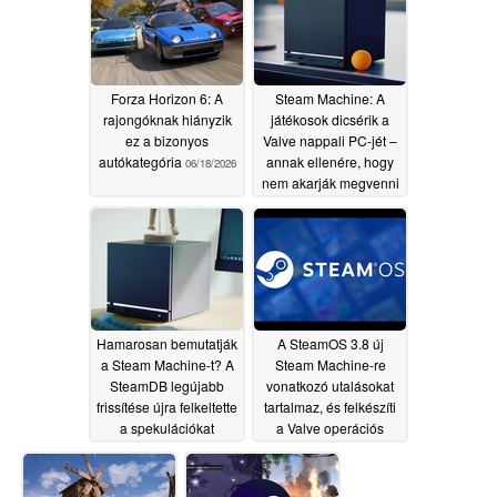
06/19/2026
Forza Horizon 6: A
Steam Machine: A
rajongóknak hiányzik
játékosok dicsérik a
ez a bizonyos
Valve nappali PC-jét –
autókategória
annak ellenére, hogy
06/18/2026
nem akarják megvenni
06/18/2026
Hamarosan bemutatják
A SteamOS 3.8 új
a Steam Machine-t? A
Steam Machine-re
SteamDB legújabb
vonatkozó utalásokat
frissítése újra felkeltette
tartalmaz, és felkészíti
a spekulációkat
a Valve operációs
rendszerét további
06/18/2026
hordozható eszközökre
06/18/2026