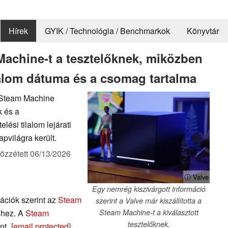
Hírek
GYIK / Technológia / Benchmarkok
Könyvtár
 Machine-t a tesztelőknek, miközben
ilalom dátuma és a csomag tartalma
ő Steam Machine
k és a
lési tilalom lejárati
pvilágra került.
özzétett
06/13/2026
ⓘ Valve
Egy nemrég kiszivárgott információ
ációk szerint az
Steam
szerint a Valve már kiszállította a
shez. A
Steam
Steam Machine-t a kiválasztott
tesztelőknek.
nt „
[email protected]