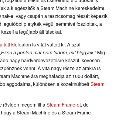
rt, rögzítőelemeket és cserélhető előlapokat is
zek a kiegészítők a Steam Machine kereskedelmi
oznak-e, vagy csupán a tesztcsomag részét képezik.
ó legutóbbi pletykák végül semmivé foszlottak, a
ezeli a legújabb állításokat.
ltott ki
oldalon is vitát váltott ki. A szál
„Ezen a ponton már nem tudom, mit higgyek.”
Míg
újabb nagy hardverbevezetésre készül, kevesen
szpénznek venni. A vita nagy része az árakra is
Steam Machine ára meghaladja az 1000 dollárt,
obb aggodalma, különösen a közelmúltbeli
Steam
 röviden megemlíti a
Steam Frame-et
, de
, hogy a Steam Machine és a Steam Frame