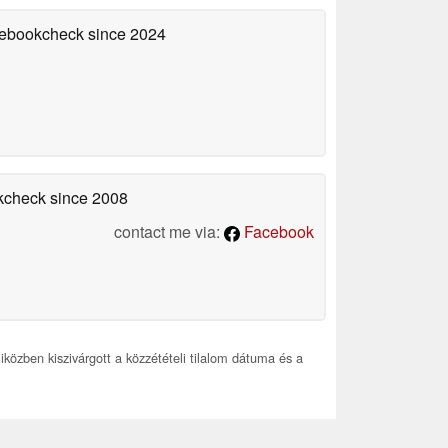
otebookcheck
since 2024
okcheck
since 2008
contact me via:
Facebook
közben kiszivárgott a közzétételi tilalom dátuma és a