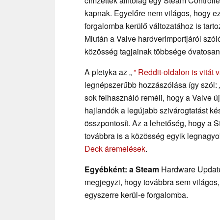
címzettek állítólag egy Steam Controlle
kapnak. Egyelőre nem világos, hogy e
forgalomba kerülő változatához is tart
Miután a Valve hardverimportjáról szól
közösség tagjainak többsége óvatosan k
A pletyka az „
” Reddit-oldalon is vitát vá
legnépszerűbb hozzászólása így szól:
sok felhasználó reméli, hogy a Valve 
hajlandók a legújabb szivárogtatást ké
összpontosít. Az a lehetőség, hogy a 
továbbra is a közösség egyik legnagy
Deck áremelések
.
Egyébként: a Steam
Hardware Update
megjegyzi, hogy továbbra sem világos
egyszerre kerül-e forgalomba.