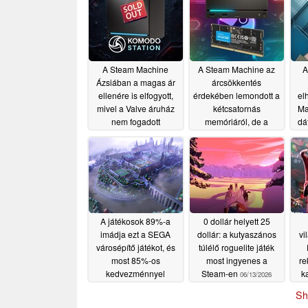
A Steam Machine
A Steam Machine az
A
Ázsiában a magas ár
árcsökkentés
ellenére is elfogyott,
érdekében lemondott a
el
mivel a Valve áruház
kétcsatornás
Ma
nem fogadott
memóriáról, de a
dá
előrendeléseket
műszaki jellemzők
korlátozzák a
06/24/2026
teljesítményt
06/23/2026
A játékosok 89%-a
0 dollár helyett 25
imádja ezt a SEGA
dollár: a kutyaszános
vi
városépítő játékot, és
túlélő roguelite játék
most 85%-os
most ingyenes a
re
kedvezménnyel
Steam-en
k
06/13/2026
kapható a Steam-en
Sh
06/17/2026