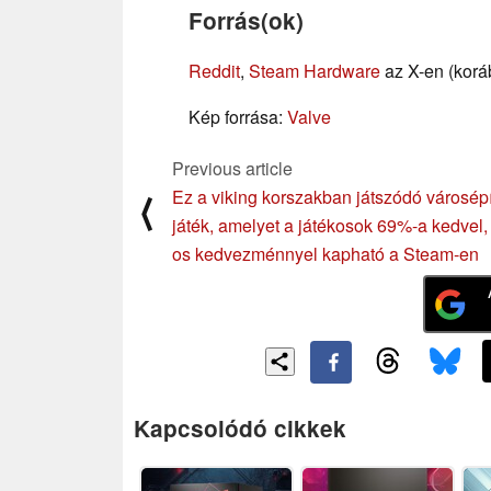
Forrás(ok)
Reddit
,
Steam Hardware
az X-en (koráb
Kép forrása:
Valve
Previous article
Ez a viking korszakban játszódó városép
⟨
játék, amelyet a játékosok 69%-a kedvel
os kedvezménnyel kapható a Steam-en
Kapcsolódó cikkek