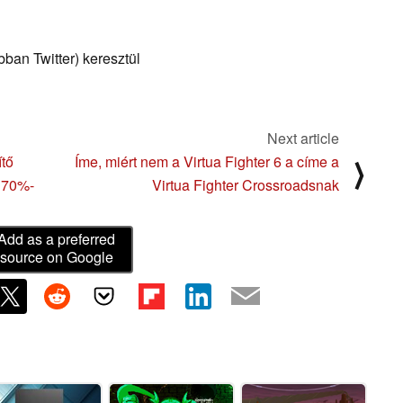
ban Twitter) keresztül
Next article
ítő
Íme, miért nem a Virtua Fighter 6 a címe a
⟩
, 70%-
Virtua Fighter Crossroadsnak
Add as a preferred
source on Google