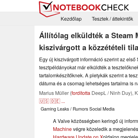
Kezdőlap
Tesztek / áttekintők
Állítólag elküldték a Steam
kiszivárgott a közzétételi t
Egy új kiszivárgott információ szerint az els
tesztpéldányokat már elküldték a tesztelőkne
tartalomkészítőknek. A pletykák szerint a teszte
dátuma és a csomag lehetséges tartalma is na
Marius Müller (
fordította
DeepL / Ninh Duy),
K
🇺🇸
🇩🇪
...
Gaming
Leaks / Rumors
Social Media
A Valve közösségben keringő új inform
Machine
végre közeledik a megjelené
Hardware Update on X
oldalon megjele