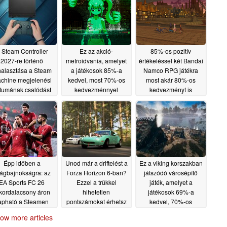
 Steam Controller
Ez az akció-
85%-os pozitív
2027-re történő
metroidvania, amelyet
értékeléssel két Bandai
halasztása a Steam
a játékosok 85%-a
Namco RPG játékra
chine megjelenési
kedvel, most 70%-os
most akár 80%-os
tumának csalódást
kedvezménnyel
kedvezményt is
okozhat
kapható a Steam-en
kaphatunk a Steam-en,
06/19/2026
így az áruk minden
06/18/2026
idők legalacsonyabb
szintjére süllyedt
06/17/2026
Épp időben a
Unod már a driftelést a
Ez a viking korszakban
lágbajnokságra: az
Forza Horizon 6-ban?
játszódó városépítő
EA Sports FC 26
Ezzel a trükkel
játék, amelyet a
kordalacsony áron
hihetetlen
játékosok 69%-a
apható a Steamen
pontszámokat érhetsz
kedvel, 70%-os
el
kedvezménnyel
06/13/2026
06/13/2026
ow more articles
kapható a Steam-en