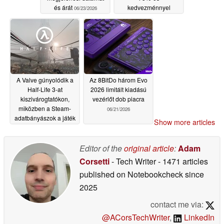
és árát
kedvezménnyel
06/23/2026
kapható a Steam-en
06/22/2026
A Valve gúnyolódik a
Az 8BitDo három Evo
Half-Life 3-at
2026 limitált kiadású
kiszivárogtatókon,
vezérlőt dob piacra
miközben a Steam-
06/21/2026
adatbányászok a játék
Show more articles
bejelentésére várnak
06/21/2026
Editor of the
original article
:
Adam
Corsetti
- Tech Writer
- 1471 articles
published on Notebookcheck
since
2025
contact me via:
@ACorsTechWriter
,
LinkedIn