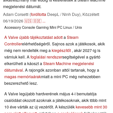
megjelenési dátumát.
Adam Corsetti (
fordította
DeepL / Ninh Duy),
Közzétett
06/19/2026
🇺🇸
🇩🇪
...
Accessory
Console
Gaming
Mini PC
Linux / Unix
A Valve újabb tájékoztatást adott
a
Steam
Controller
elérhetőségéről. Sajnos azok a játékosok, akik
még nem rendelték meg a
kiegészítőt
, akár 2027-ig is
várniuk kell. A
foglalási rendszer
segítségével a gyártó
elkerülheti a káoszt a
Steam Machine megjelenési
dátumával
. A rajongók azonban attól tartanak, hogy a
magas memóriaárak
miatt a mini PC még nehezebben
beszerezhető lesz.
A Valve legújabb hardverének május 4-i bemutatója
csalódást okozott azoknak a játékosoknak, akik több mint
10 éve várták az új vezérlőt. A készülék
kevesebb mint 30