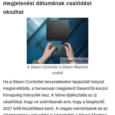
megjelenési dátumának csalódást
okozhat
ⓘ Valve with edits
A Steam Controller a Steam Machine
mellett
Ha a Steam Controller bevezetésekor tapasztalt helyzet
megismétlődik, a hamarosan megjelenő SteamOS-konzol
hónapokig hiánycikk lesz. A Valve tájékoztatta az új
vásárlókat, hogy ne számítsanak arra, hogy a kiegészítő
2027 előtt kiszállításra kerül. A magas memóriaárak és az
alkatrészhiány már eddig is késleltették a Steam Machine