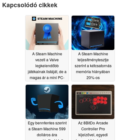
Kapcsolódó cikkek
A Steam Machine
A Steam Machine
vezeti a Valve
teljesítménytesztje
legkelendőbb
szerint a kétcsatornás
játékainak listáját, de a
memória hiányában
magas ár a mini PC-
20%-os
nek kedvez
teljesítménycsökkenés
07/03/2026
tapasztalható
07/01/2026
Egy bennfentes szerint
Az 8BitDo Arcade
a Steam Machine 599
Controller Pro
dolláros ára
kijelzővel, egyedi