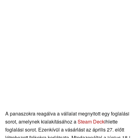
A panaszokra reagálva a vállalat megnyitott egy foglalási
sorot, amelynek kialakításához a
Steam Deck
ihlette
foglalási sorot. Ezenkívül a vásárlást az április 27. előtt
létrehozott fiókokra korlátozta. Mindazonáltal a június 18-i