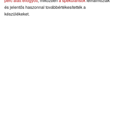
perc alatt elfogyott
, miközben
a spekulánsok
felhalmozták
és jelentős haszonnal továbbértékesítették a
készülékeket.