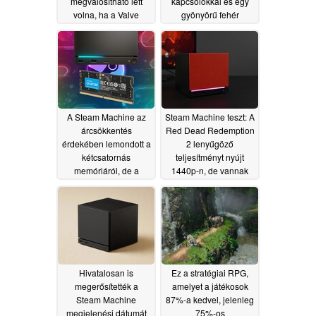
megvalósítható lett
kapcsolókkal és egy
volna, ha a Valve
gyönyörű fehér
megoldja a
változatban is kapható
memóriahiányt
06/25/2026
06/28/2026
A Steam Machine az
Steam Machine teszt: A
árcsökkentés
Red Dead Redemption
érdekében lemondott a
2 lenyűgöző
kétcsatornás
teljesítményt nyújt
memóriáról, de a
1440p-n, de vannak
műszaki jellemzők
kompromisszumok
korlátozzák a
06/23/2026
teljesítményt
06/23/2026
Hivatalosan is
Ez a stratégiai RPG,
megerősítették a
amelyet a játékosok
Steam Machine
87%-a kedvel, jelenleg
megjelenési dátumát
75%-os