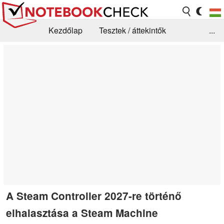
Kezdőlap
Tesztek / áttekintők
...
Hírek
GYIK / Technológia / Benchmarkok
Könyvtár
Kapcsolat
A Steam Controller 2027-re történő
elhalasztása a Steam Machine