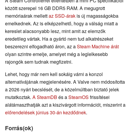
A Steam Controllerrel ellentétben a mini PC specifikációi
között szerepel 16 GB DDR5 RAM. A megugrott
memóriaárak mellett
az SSD-árak
is új magasságokba
emelkednek. Az is elképzelhető, hogy a válság miatt a
kereslet alacsonyabb lesz, mint amit az elemzők
eredetileg vártak. Ha a gyártó nem tud alkatrészeket
beszerezni elfogadható áron, az a
Steam Machine árát
olyan szintre emelje, amelyet még a leglelkesebb
rajongók sem tudnak megfizetni.
Lehet, hogy már nem kell sokáig várni a konzol
alternatívájának megjelenésére. A Valve nem módosította
a 2026 nyári becslését, de a közelmúltban biztató jelek
mutatkoztak.
A SteamDB
és a
SteamOS
frissítései
alátámaszthatják azt a kiszivárgott információt, miszerint a
előrendelések június 30-án kezdődnek
.
Forrás(ok)