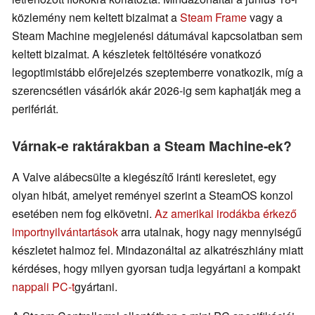
közlemény nem keltett bizalmat a
Steam Frame
vagy a
Steam Machine megjelenési dátumával kapcsolatban sem
keltett bizalmat. A készletek feltöltésére vonatkozó
legoptimistább előrejelzés szeptemberre vonatkozik, míg a
szerencsétlen vásárlók akár 2026-ig sem kaphatják meg a
perifériát.
Várnak-e raktárakban a Steam Machine-ek?
A Valve alábecsülte a kiegészítő iránti keresletet, egy
olyan hibát, amelyet reményei szerint a SteamOS konzol
esetében nem fog elkövetni.
Az amerikai irodákba érkező
importnyilvántartások
arra utalnak, hogy nagy mennyiségű
készletet halmoz fel. Mindazonáltal az alkatrészhiány miatt
kérdéses, hogy milyen gyorsan tudja legyártani a kompakt
nappali PC-t
gyártani.