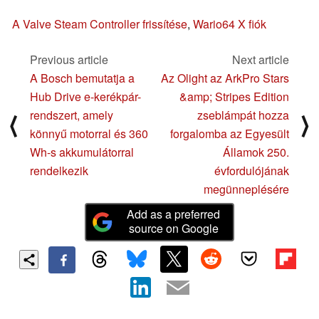
A Valve Steam Controller frissítése
,
Wario64 X fiók
Previous article
Next article
A Bosch bemutatja a
Az Olight az ArkPro Stars
Hub Drive e-kerékpár-
&amp; Stripes Edition
rendszert, amely
zseblámpát hozza
⟨
⟩
könnyű motorral és 360
forgalomba az Egyesült
Wh-s akkumulátorral
Államok 250.
rendelkezik
évfordulójának
megünneplésére
Add as a preferred
source on Google