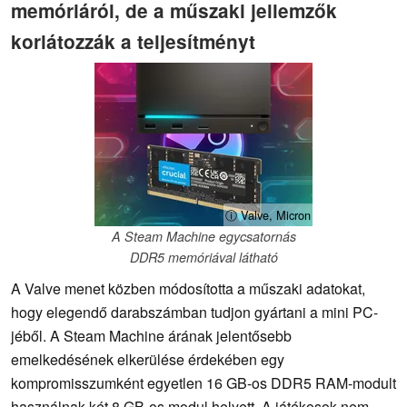
memóriáról, de a műszaki jellemzők
korlátozzák a teljesítményt
ⓘ Valve, Micron
A Steam Machine egycsatornás
DDR5 memóriával látható
A Valve menet közben módosította a műszaki adatokat,
hogy elegendő darabszámban tudjon gyártani a mini PC-
jéből. A Steam Machine árának jelentősebb
emelkedésének elkerülése érdekében egy
kompromisszumként egyetlen 16 GB-os DDR5 RAM-modult
használnak két 8 GB-os modul helyett. A játékosok nem