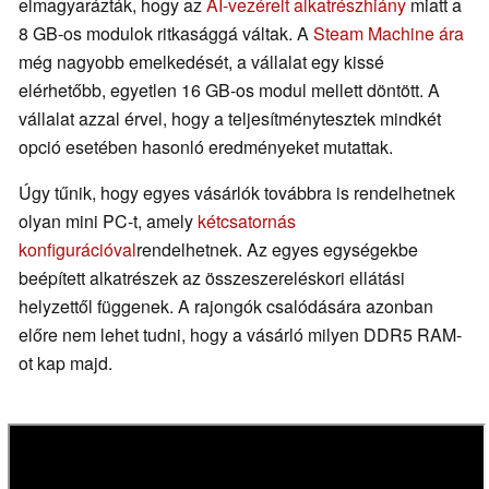
elmagyarázták, hogy az
AI-vezérelt alkatrészhiány
miatt a
8 GB-os modulok ritkasággá váltak. A
Steam Machine ára
még nagyobb emelkedését, a vállalat egy kissé
elérhetőbb, egyetlen 16 GB-os modul mellett döntött. A
vállalat azzal érvel, hogy a teljesítménytesztek mindkét
opció esetében hasonló eredményeket mutattak.
Úgy tűnik, hogy egyes vásárlók továbbra is rendelhetnek
olyan mini PC-t, amely
kétcsatornás
konfigurációval
rendelhetnek. Az egyes egységekbe
beépített alkatrészek az összeszereléskori ellátási
helyzettől függenek. A rajongók csalódására azonban
előre nem lehet tudni, hogy a vásárló milyen DDR5 RAM-
ot kap majd.