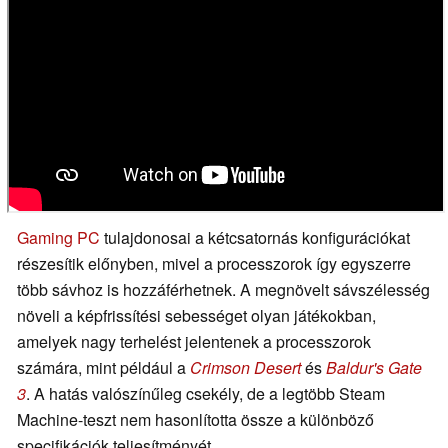
Gaming PC
tulajdonosai a kétcsatornás konfigurációkat
részesítik előnyben, mivel a processzorok így egyszerre
több sávhoz is hozzáférhetnek. A megnövelt sávszélesség
növeli a képfrissítési sebességet olyan játékokban,
amelyek nagy terhelést jelentenek a processzorok
számára, mint például a
Crimson Desert
és
Baldur's Gate
3
. A hatás valószínűleg csekély, de a legtöbb Steam
Machine-teszt nem hasonlította össze a különböző
specifikációk teljesítményét.