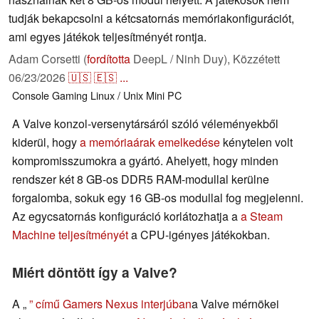
tudják bekapcsolni a kétcsatornás memóriakonfigurációt,
ami egyes játékok teljesítményét rontja.
Adam Corsetti (
fordította
DeepL / Ninh Duy),
Közzétett
06/23/2026
🇺🇸
🇪🇸
...
Console
Gaming
Linux / Unix
Mini PC
A Valve konzol-versenytársáról szóló véleményekből
kiderül, hogy
a memóriaárak emelkedése
kénytelen volt
kompromisszumokra a gyártó. Ahelyett, hogy minden
rendszer két 8 GB-os DDR5 RAM-modullal kerülne
forgalomba, sokuk egy 16 GB-os modullal fog megjelenni.
Az egycsatornás konfiguráció korlátozhatja a
a Steam
Machine teljesítményét
a CPU-igényes játékokban.
Miért döntött így a Valve?
A „
” című Gamers Nexus interjúban
a Valve mérnökei