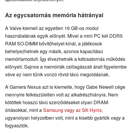
Az egycsatornás memória hátrányai
A Valve kiemeli az egyetlen 16 GB-os modul
használatának egyik előnyét. Mivel a mini PC két DDR5
RAM SO-DIMM bővítőhelyet kínál, a játékosok
behelyezhetnek egy másik, azonos kapacitású
memóriamodult. Így élvezhetnék a kétcsatornás működés
előnyeit. Sajnos a memóriák csillagászati árait figyelembe
véve ez nem tűnik vonzó rövid távú megoldásnak.
A Gamers Nexus azt is kiemelte, hogy Gabe Newell cége
mennyire felkészületlen volt az alkatrészhiányra. Nem
kötöttek hosszú távú szerződéseket olyan DRAM-
óriásokkal, mint a
Samsung vagy az SK Hynix
,
ugyanolyan helyzetben volt, mint a kisebb gyártók vagy a
fogyasztók.