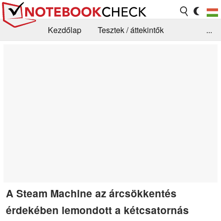
Kezdőlap
Tesztek / áttekintők
...
Hírek
GYIK / Technológia / Benchmarkok
Könyvtár
Kapcsolat
A Steam Machine az árcsökkentés
érdekében lemondott a kétcsatornás