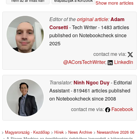
nem az ár miatt van
elapasztják a konzolok
Show more articles
nyereségét
06/20/2026
06/20/2026
Editor of the
original article
:
Adam
Corsetti
- Tech Writer
- 1483 articles
published on Notebookcheck
since
2025
contact me via:
@ACorsTechWriter
,
LinkedIn
Translator:
Ninh Ngoc Duy
- Editorial
Assistant
- 819461 articles published
on Notebookcheck
since 2008
contact me via:
Facebook
>
Magyarország - Kezdőlap
>
Hírek
>
News Archive
>
Newsarchive 2026 06
> A Steam Machine az árcsökkentés érdekében lemondott a kétcsatornás