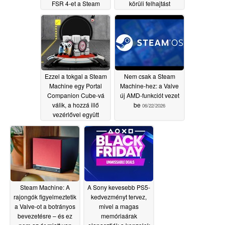
FSR 4-et a Steam
körüli felhajtást
Deck-re
06/25/2026
06/24/2026
Ezzel a tokgal a Steam
Nem csak a Steam
Machine egy Portal
Machine-hez: a Valve
Companion Cube-vá
új AMD-funkciót vezet
válik, a hozzá illő
be
06/22/2026
vezérlővel együtt
06/22/2026
Steam Machine: A
A Sony kevesebb PS5-
rajongók figyelmeztetik
kedvezményt tervez,
a Valve-ot a botrányos
mivel a magas
bevezetésre – és ez
memóriaárak