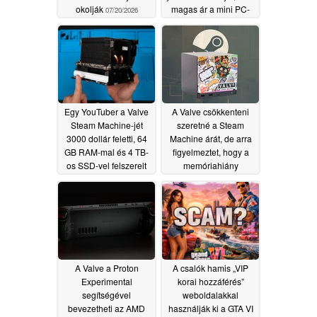
okolják
magas ár a mini PC-
07/20/2026
nek kedvez
07/03/2026
Egy YouTuber a Valve
A Valve csökkenteni
Steam Machine-jét
szeretné a Steam
3000 dollár feletti, 64
Machine árát, de arra
GB RAM-mal és 4 TB-
figyelmeztet, hogy a
os SSD-vel felszerelt
memóriahiány
szörnyeteggé alakította
továbbra is fennmarad
át
06/27/2026
06/27/2026
A Valve a Proton
A csalók hamis „VIP
Experimental
korai hozzáférés”
segítségével
weboldalakkal
bevezetheti az AMD
használják ki a GTA VI