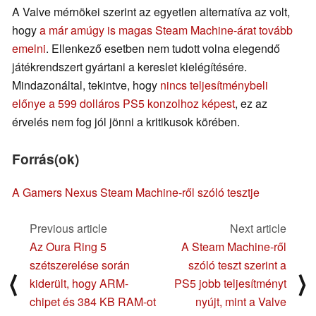
A Valve mérnökei szerint az egyetlen alternatíva az volt,
hogy
a már amúgy is magas Steam Machine-árat tovább
emelni
. Ellenkező esetben nem tudott volna elegendő
játékrendszert gyártani a kereslet kielégítésére.
Mindazonáltal, tekintve, hogy
nincs teljesítménybeli
előnye a 599 dolláros PS5 konzolhoz képest
, ez az
érvelés nem fog jól jönni a kritikusok körében.
Forrás(ok)
A Gamers Nexus Steam Machine-ről szóló tesztje
Previous article
Next article
Az Oura Ring 5
A Steam Machine-ről
szétszerelése során
szóló teszt szerint a
⟨
⟩
kiderült, hogy ARM-
PS5 jobb teljesítményt
chipet és 384 KB RAM-ot
nyújt, mint a Valve