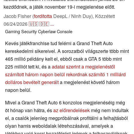
kezdődnek, a játék november 19-i megjelenése előtt.
Jacob Fisher (
fordította
DeepL / Ninh Duy),
Közzétett
06/24/2026
🇺🇸
🇩🇪
...
Gaming
Security
Cyberlaw
Console
Kevés játékfranchise tud felérni a Grand Theft Auto
kereskedelmi sikereivel. A sorozatból világszerte több mint
465 millió példány kelt el, ebből csak a GTA 5 több mint
225 milliót tett ki, és a
adatai szerint a megjelenéstől
számított három napon belül rekordnak számító 1 milliárd
dolláros bevételt generált
a megjelenést követő három
napon belül.
Mivel a Grand Theft Auto 6 konzolos megjelenéséig még
öt hónap van hátra, és
az előrendelések
még nem indultak
el, a csalók jelenleg megpróbálnak profitálni a felhajtásból
olyan hamis weboldalak létrehozásával, amelyek a
játékhoz való korai hozzáférést ígérnek a felhasználóknak.