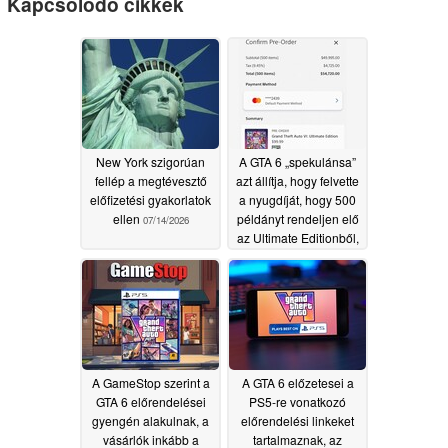
Kapcsolódó cikkek
New York szigorúan
A GTA 6 „spekulánsa”
fellép a megtévesztő
azt állítja, hogy felvette
előfizetési gyakorlatok
a nyugdíját, hogy 500
ellen
példányt rendeljen elő
07/14/2026
az Ultimate Editionből,
anélkül, hogy tudta
volna, hogy azok nem
tartalmaznak lemezt
06/30/2026
A GameStop szerint a
A GTA 6 előzetesei a
GTA 6 előrendelései
PS5-re vonatkozó
gyengén alakulnak, a
előrendelési linkeket
vásárlók inkább a
tartalmaznak, az