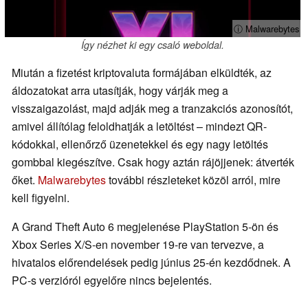
ⓘ Malwarebytes
Így nézhet ki egy csaló weboldal.
Miután a fizetést kriptovaluta formájában elküldték, az
áldozatokat arra utasítják, hogy várják meg a
visszaigazolást, majd adják meg a tranzakciós azonosítót,
amivel állítólag feloldhatják a letöltést – mindezt QR-
kódokkal, ellenőrző üzenetekkel és egy nagy letöltés
gombbal kiegészítve. Csak hogy aztán rájöjjenek: átverték
őket.
Malwarebytes
további részleteket közöl arról, mire
kell figyelni.
A Grand Theft Auto 6 megjelenése PlayStation 5-ön és
Xbox Series X/S-en november 19-re van tervezve, a
hivatalos előrendelések pedig június 25-én kezdődnek. A
PC-s verzióról egyelőre nincs bejelentés.