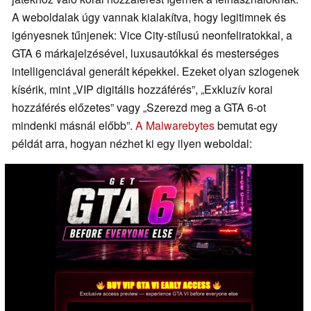
A weboldalak úgy vannak kialakítva, hogy legitimnek és
igényesnek tűnjenek: Vice City-stílusú neonfeliratokkal, a
GTA 6 márkajelzésével, luxusautókkal és mesterséges
intelligenciával generált képekkel. Ezeket olyan szlogenek
kísérik, mint „VIP digitális hozzáférés”, „Exkluzív korai
hozzáférés előzetes” vagy „Szerezd meg a GTA 6-ot
mindenki másnál előbb”.
A Malwarebytes
bemutat egy
példát arra, hogyan nézhet ki egy ilyen weboldal: