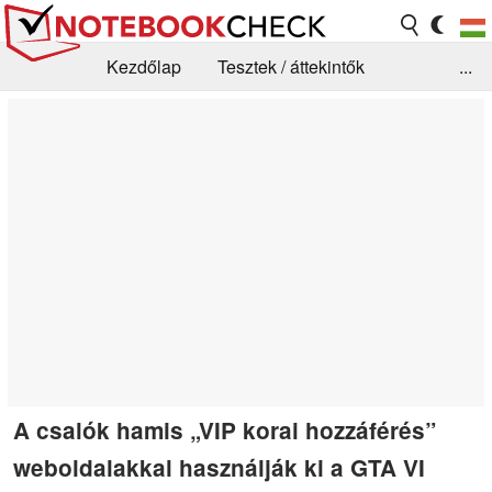
Kezdőlap
Tesztek / áttekintők
...
Hírek
GYIK / Technológia / Benchmarkok
Könyvtár
Kapcsolat
A csalók hamis „VIP korai hozzáférés”
weboldalakkal használják ki a GTA VI