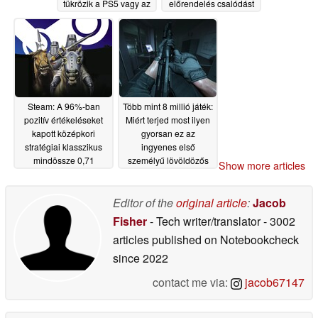
tükrözik a PS5 vagy az
előrendelés csalódást
Xbox konzolok
okozott
06/25/2026
grafikáját
06/25/2026
Steam: A 96%-ban
Több mint 8 millió játék:
pozitív értékeléseket
Miért terjed most ilyen
kapott középkori
gyorsan ez az
stratégiai klasszikus
ingyenes első
mindössze 0,71
személyű lövöldözős
Show more articles
dollárba kerül
játék?
06/24/2026
06/24/2026
Editor of the
original article
:
Jacob
Fisher
- Tech writer/translator
- 3002
articles published on Notebookcheck
since 2022
contact me via:
jacob67147