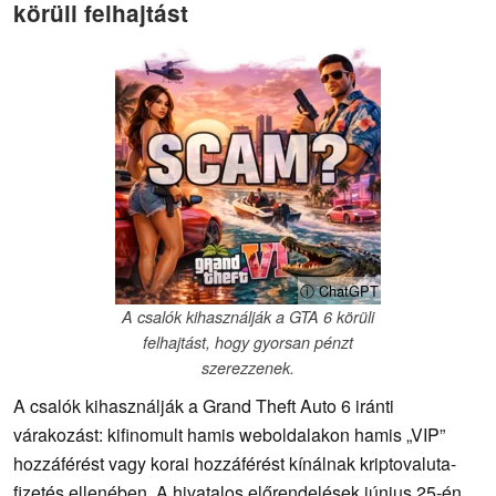
körüli felhajtást
ⓘ ChatGPT
A csalók kihasználják a GTA 6 körüli
felhajtást, hogy gyorsan pénzt
szerezzenek.
A csalók kihasználják a Grand Theft Auto 6 iránti
várakozást: kifinomult hamis weboldalakon hamis „VIP”
hozzáférést vagy korai hozzáférést kínálnak kriptovaluta-
fizetés ellenében. A hivatalos előrendelések június 25-én