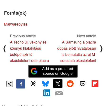
Forrás(ok)
Malwarebytes
Previous article
Next article
A Tecno új, vékony és
A Samsung a piacra
⟨
⟩
könnyű kialakítású
dobás előtt hivatalosan
belépő szintű
is bemutatta az új M-
okostelefont dob piacra
sorozatú okostelefont
Add as a preferred
source on Google