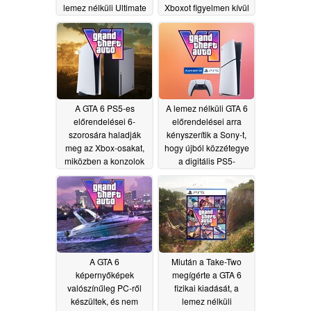
lemez nélküli Ultimate
Xboxot figyelmen kívül
Edition változatot
hagyva, miközben a
választják
Microsoft vitatja az
06/30/2026
eladási különbséget
06/29/2026
A GTA 6 PS5-es
A lemez nélküli GTA 6
előrendelései 6-
előrendelései arra
szorosára haladják
kényszerítik a Sony-t,
meg az Xbox-osakat,
hogy újból közzétegye
miközben a konzolok
a digitális PS5-
áremelkedése
konzolról szóló
fenyeget
hirdetést
06/27/2026
06/25/2026
A GTA 6
Miután a Take-Two
képernyőképek
megígérte a GTA 6
valószínűleg PC-ről
fizikai kiadását, a
készültek, és nem
lemez nélküli