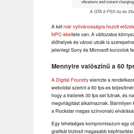
A GTA 6 PS5-ös és Xbox
A két
már nyilvánosságra hozott előzet
NPC-kkel
tele van. A változatos környe
élőhelyek és városi utcák is szerepelne
jelenlegi Sony és Microsoft konzolok fe
Mennyire valószínű a 60 fp
A Digital Foundry
elemzte a rendelkezé
weboldal szerint a 60 fps-es teljesít
hogy a trailerek 30 fps-sel futnak, és
megvilágítást alkalmaznak. Bármilyen 
a Rockstar magas színvonalú elvárásai 
Egy lehetséges kompromisszum egy olyan
grafikát biztosít magasabb képfrissíté