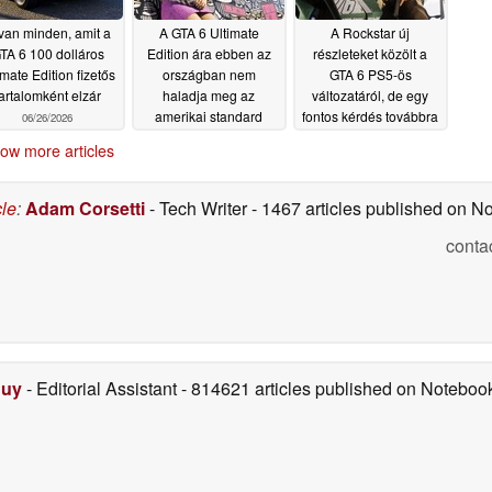
t van minden, amit a
A GTA 6 Ultimate
A Rockstar új
TA 6 100 dolláros
Edition ára ebben az
részleteket közölt a
imate Edition fizetős
országban nem
GTA 6 PS5-ös
artalomként elzár
haladja meg az
változatáról, de egy
amerikai standard
fontos kérdés továbbra
06/26/2026
kiadás árát
is megválaszolatlan
06/25/2026
ow more articles
marad
06/25/2026
cle
:
Adam Corsetti
- Tech Writer
- 1467 articles published on 
conta
Duy
- Editorial Assistant
- 814621 articles published on Notebo