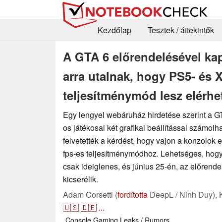
Kezdőlap
Tesztek / áttekintők
A GTA 6 előrendelésével kap
arra utalnak, hogy PS5- és 
teljesítménymód lesz elérhe
Egy lengyel webáruház hirdetése szerint a 
os játékosai két grafikai beállítással számolh
felvetették a kérdést, hogy vajon a konzolok 
fps-es teljesítménymódhoz. Lehetséges, hogy 
csak ideiglenes, és június 25-én, az előren
kicserélik.
Adam Corsetti (
fordította
DeepL / Ninh Duy),
🇺🇸
🇩🇪
...
Console
Gaming
Leaks / Rumors