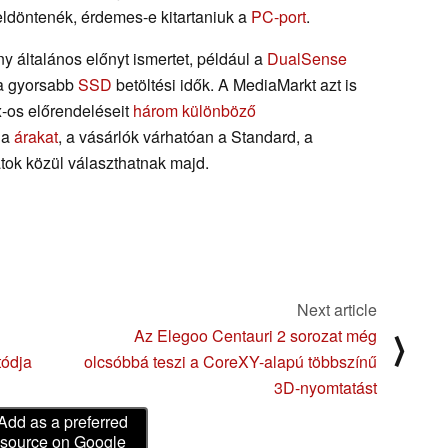
 eldöntenék, érdemes-e kitartaniuk a
PC-port
.
y általános előnyt ismertet, például a
DualSense
a gyorsabb
SSD
betöltési idők. A MediaMarkt azt is
-os előrendeléseit
három különböző
 a
árakat
, a vásárlók várhatóan a Standard, a
atok közül választhatnak majd.
Next article
Az Elegoo Centauri 2 sorozat még
⟩
tódja
olcsóbbá teszi a CoreXY-alapú többszínű
3D-nyomtatást
Add as a preferred
source on Google