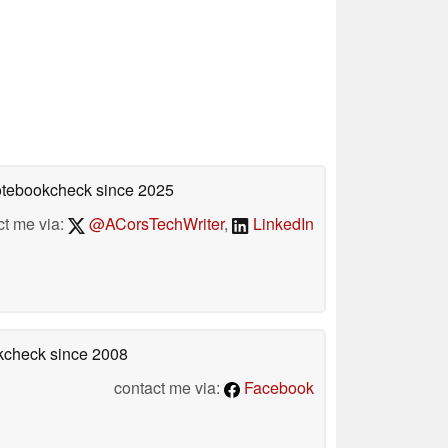
Notebookcheck
since 2025
ct me via:
@ACorsTechWriter
,
LinkedIn
okcheck
since 2008
contact me via:
Facebook