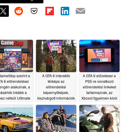
GameStop szerint a
A GTA 6 interaktív
A GTA 6 előzetesei a
A 6 előrendelései
térképe az
PS5-re vonatkozó
engén alakulnak, a
előrendelési
előrendelési linkeket
vásárlók inkább a
képernyőképek,
tartalmaznak, az
ez nélküli Ultimate
kiszivárgott információk
Xboxot figyelmen kívül
Edition változatot
és előzetesek alapján
hagyva, miközben a
álasztják
bővül
Microsoft vitatja az
06/30/2026
06/29/2026
eladási különbséget
06/29/2026