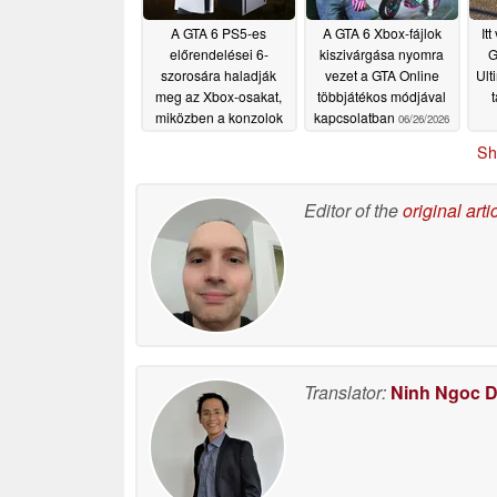
A GTA 6 PS5-es
A GTA 6 Xbox-fájlok
It
előrendelései 6-
kiszivárgása nyomra
G
szorosára haladják
vezet a GTA Online
Ult
meg az Xbox-osakat,
többjátékos módjával
t
miközben a konzolok
kapcsolatban
06/26/2026
áremelkedése
Sh
fenyeget
06/27/2026
Editor of the
original arti
Translator:
Ninh Ngoc 