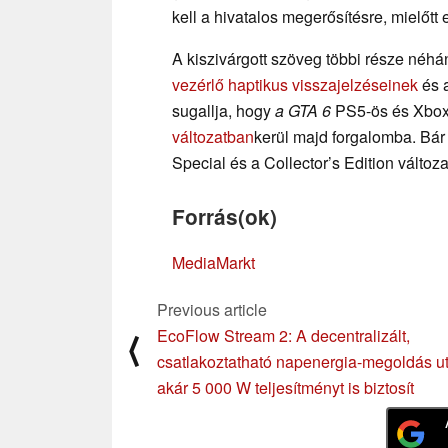
kell a hivatalos megerősítésre, mielőtt
A kiszivárgott szöveg többi része néhán
vezérlő haptikus visszajelzéseinek
és 
sugallja, hogy
a GTA 6
PS5-ös és Xbox
változatban
kerül majd forgalomba. Bár
Special és a Collector’s Edition változ
Forrás(ok)
MediaMarkt
Previous article
EcoFlow Stream 2: A decentralizált,
⟨
csatlakoztatható napenergia-megoldás u
akár 5 000 W teljesítményt is biztosít