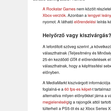
A Rockstar Games
nem közölt részlete
Xbox-verziók
. Azonban a
lengyel leány
nyomot. A látható
előrendelési
leírás ké
Helyőrző vagy kiszivárgás
A lefordított szöveg szerint „a követke
választhatnak (Teljesítmény és Minőség
25-én kezdődő
GTA 6
előrendelések el
választhatnak, hogy a képfrissítési se
előnyben.
A MediaMarkt kiszivárgott információj
foglalná-e a
60 fps-es képet
-t tartalma
alternatíva milyen előnyökkel járna a v
megjelenéséig
ig a rajongók attól tarto
túlterheli a PS5-öt és az Xbox Series X-