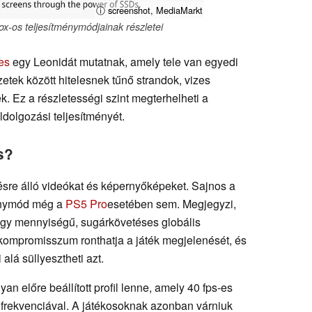
ⓘ screenshot, MediaMarkt
-os teljesítménymódjainak részletei
es
egy Leonidát mutatnak, amely tele van egyedi
zetek között hitelesnek tűnő strandok, vizes
k. Ez a részletességi szint megterhelheti a
ldolgozási teljesítményét.
s?
sre álló videókat és képernyőképeket. Sajnos a
ménymód még a
PS5 Pro
esetében sem. Megjegyzi,
 nagy mennyiségű, sugárkövetéses globális
kompromisszum ronthatja a játék megjelenését, és
alá süllyesztheti azt.
 előre beállított profil lenne, amely 40 fps-es
si frekvenciával. A játékosoknak azonban várniuk