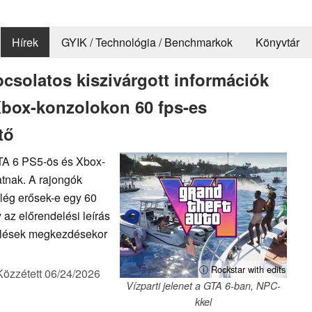
Hírek
GYIK / Technológia / Benchmarkok
Könyvtár
csolatos kiszivárgott információk
Xbox-konzolokon 60 fps-es
tő
GTA 6 PS5-ös és Xbox-
atnak. A rajongók
elég erősek-e egy 60
az előrendelési leírás
delések megkezdésekor
ⓘ Rockstar with edits
Közzétett
06/24/2026
Vízparti jelenet a GTA 6-ban, NPC-
kkel