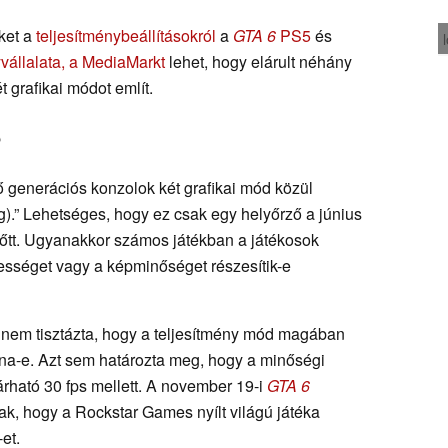
ket a
teljesítménybeállításokról
a
GTA 6
PS5
és
vállalata, a MediaMarkt
lehet, hogy elárult néhány
t grafikai módot említ.
?
ző generációs konzolok két grafikai mód közül
).” Lehetséges, hogy ez csak egy helyőrző a június
őtt. Ugyanakkor számos játékban a játékosok
bességet vagy a képminőséget részesítik-e
a nem tisztázta, hogy a teljesítmény mód magában
zna-e. Azt sem határozta meg, hogy a minőségi
árható 30 fps mellett. A november 19-i
GTA 6
ttak, hogy a Rockstar Games nyílt világú játéka
et.