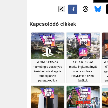
Kapcsolódó cikkek
A GTA 6 PS5-ös
A GTA 6 PS5-ös
A 
marketingje veszélybe
marketingkampányát
GT
kerülhet, mivel egyre
visszavonták a
gy
több fejlesztő
PlayStation fizikai
panaszkodik a
játékok
lem
PlayStation iránti
megszüntetésével
negatív visszhangra
kapcsolatos
v
tiltakozások miatt
07/17/2026
07/05/2026