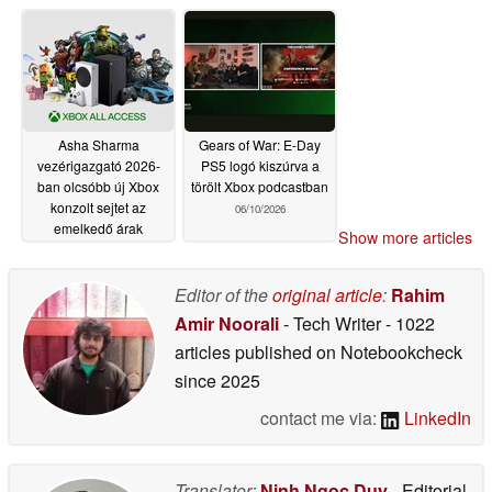
06/11/2026
06/10/2026
Asha Sharma
Gears of War: E-Day
vezérigazgató 2026-
PS5 logó kiszúrva a
ban olcsóbb új Xbox
törölt Xbox podcastban
konzolt sejtet az
06/10/2026
emelkedő árak
Show more articles
kezelésére
06/10/2026
Editor of the
original article
:
Rahim
Amir Noorali
- Tech Writer
- 1022
articles published on Notebookcheck
since 2025
contact me via:
LinkedIn
Translator:
Ninh Ngoc Duy
- Editorial