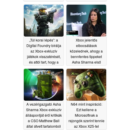
dollárra csökken
kezek
06/12/2026
06/12/2026
„Túl korai lépés”: a
Xbox jelentős
Digital Foundry bírálja
elbocsátások
az Xbox-exkluzív
közelednek, ahogy a
játékok visszatérését,
bennfentes tippeket
és attól tart, hogy a
Asha Sharma első
stúdiók fogják
"reset the business"
megfizetni az árát
lépése
06/11/2026
06/11/2026
A vezérigazgató Asha
N64 mint inspiráció:
Sharma Xbox-exkluzív
Ezt kellene a
álláspontját érő kritikák
Microsoftnak a
a CSO Matthew Ball
rajongók szerint tennie
által átvett tartalomból
az Xbox X25-tel