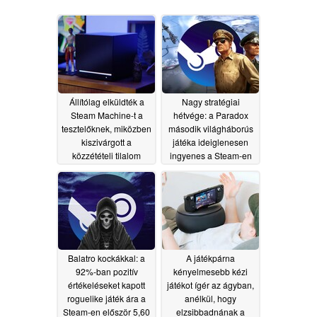
Állítólag elküldték a
Nagy stratégiai
Steam Machine-t a
hétvége: a Paradox
tesztelőknek, miközben
második világháborús
kiszivárgott a
játéka ideiglenesen
közzétételi tilalom
ingyenes a Steam-en
dátuma és a csomag
06/12/2026
tartalma
06/13/2026
Balatro kockákkal: a
A játékpárna
92%-ban pozitív
kényelmesebb kézi
értékeléseket kapott
játékot ígér az ágyban,
roguelike játék ára a
anélkül, hogy
Steam-en először 5,60
elzsibbadnának a