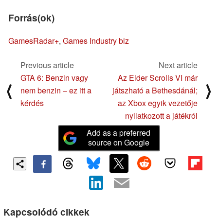
Forrás(ok)
GamesRadar+
,
Games Industry biz
Previous article
Next article
GTA 6: Benzin vagy
Az Elder Scrolls VI már
⟨
⟩
nem benzin – ez itt a
játszható a Bethesdánál;
kérdés
az Xbox egyik vezetője
nyilatkozott a játékról
Add as a preferred
source on Google
Kapcsolódó cikkek