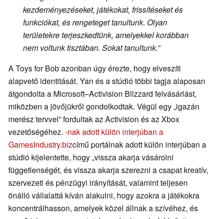
kezdeményezéseket, játékokat, frissítéseket és
funkciókat, és rengeteget tanultunk. Olyan
területekre terjeszkedtünk, amelyekkel korábban
nem voltunk tisztában. Sokat tanultunk.”
A Toys for Bob azonban úgy érezte, hogy elveszíti
alapvető identitását. Yan és a stúdió többi tagja alaposan
átgondolta a Microsoft–Activision Blizzard felvásárlást,
miközben a jövőjükről gondolkodtak. Végül egy „igazán
merész tervvel” fordultak az Activision és az Xbox
vezetőségéhez.
-nak adott külön interjúban a
GamesIndustry.biz
című portálnak adott külön interjúban a
stúdió kijelentette, hogy „vissza akarja vásárolni
függetlenségét, és vissza akarja szerezni a csapat kreatív,
szervezeti és pénzügyi irányítását, valamint teljesen
önálló vállalattá kíván alakulni, hogy azokra a játékokra
koncentrálhasson, amelyek közel állnak a szívéhez, és