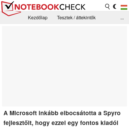
Kezdőlap
Tesztek / áttekintők
...
Hírek
GYIK / Technológia / Benchmarkok
Könyvtár
Kapcsolat
A Microsoft inkább elbocsátotta a Spyro
fejlesztőit, hogy ezzel egy fontos kiadói