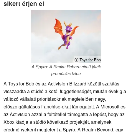
sikert érjen el
ⓘ Toys for Bob
A Spyro: A Realm Reborn című játék
promóciós képe
A Toys for Bob és az Activision Blizzard közötti szakítás
visszaadta a stúdió alkotói függetlenségét, miután évekig a
változó vállalati prioritásoknak megfelelően nagy,
élőszolgáltatásos franchise-okat támogatott. A Microsoft és
az Activision azzal a feltétellel támogatta a lépést, hogy az
Xbox kiadja a stúdió következő projektjét, amelynek
eredményeként megjelent a Spyro: A Realm Beyond, egy