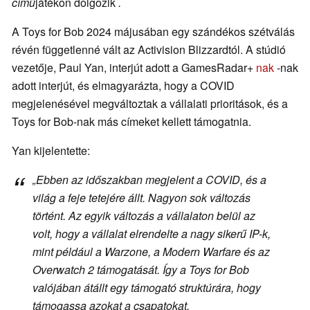
című
játékon dolgozik
.
A Toys for Bob 2024 májusában egy szándékos szétválás
révén függetlenné vált az Activision Blizzardtól. A stúdió
vezetője, Paul Yan, interjút adott a GamesRadar+
nak
-nak
adott interjút, és elmagyarázta, hogy a COVID
megjelenésével megváltoztak a vállalati prioritások, és a
Toys for Bob-nak más címeket kellett támogatnia.
Yan kijelentette:
„Ebben az időszakban megjelent a COVID, és a
világ a feje tetejére állt. Nagyon sok változás
történt. Az egyik változás a vállalaton belül az
volt, hogy a vállalat elrendelte a nagy sikerű IP-k,
mint például
a Warzone, a Modern Warfare és az
Overwatch 2
támogatását. Így a Toys for Bob
valójában átállt egy támogató struktúrára, hogy
támogassa azokat a csapatokat,