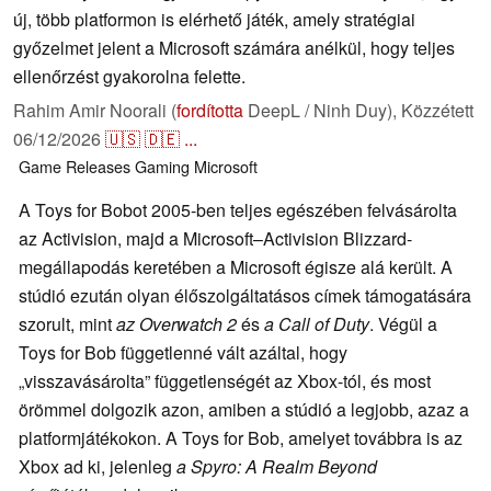
új, több platformon is elérhető játék, amely stratégiai
győzelmet jelent a Microsoft számára anélkül, hogy teljes
ellenőrzést gyakorolna felette.
Rahim Amir Noorali (
fordította
DeepL / Ninh Duy),
Közzétett
06/12/2026
🇺🇸
🇩🇪
...
Game Releases
Gaming
Microsoft
A Toys for Bobot 2005-ben teljes egészében felvásárolta
az Activision, majd a Microsoft–Activision Blizzard-
megállapodás keretében a Microsoft égisze alá került. A
stúdió ezután olyan élőszolgáltatásos címek támogatására
szorult, mint
az Overwatch 2
és
a Call of Duty
. Végül a
Toys for Bob függetlenné vált azáltal, hogy
„visszavásárolta” függetlenségét az Xbox-tól, és most
örömmel dolgozik azon, amiben a stúdió a legjobb, azaz a
platformjátékokon. A Toys for Bob, amelyet továbbra is az
Xbox ad ki, jelenleg
a Spyro: A Realm Beyond