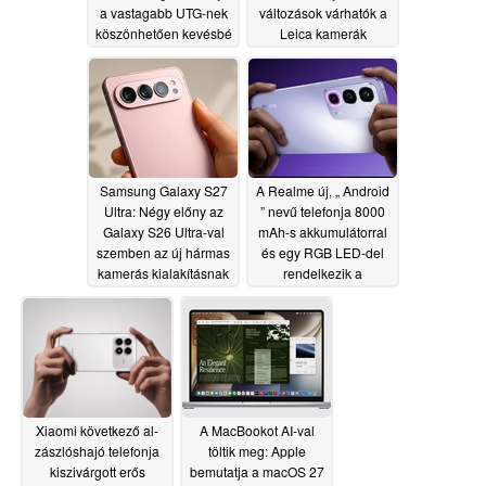
a vastagabb UTG-nek
változások várhatók a
köszönhetően kevésbé
Leica kamerák
hajlik meg, mint az
kínálatában
06/15/2026
Galaxy Z Fold8 Ultra
06/15/2026
Samsung Galaxy S27
A Realme új, „ Android
Ultra: Négy előny az
” nevű telefonja 8000
Galaxy S26 Ultra-val
mAh-s akkumulátorral
szemben az új hármas
és egy RGB LED-del
kamerás kialakításnak
rendelkezik a
köszönhetően
hátoldalán
06/14/2026
06/11/2026
Xiaomi következő al-
A MacBookot AI-val
zászlóshajó telefonja
töltik meg: Apple
kiszivárgott erős
bemutatja a macOS 27