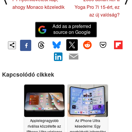
ahogy Monaco közeledik
Yoga Pro 7i 15-ért, ez
az új valóság?
Add as a preferred
source on Google
Kapcsolódó cikkek
Applelegnagyobb
Az iPhone Ultra
riválisa közzétette az
késedelme: Egy
iPhone Ultra végleges
megbízható informátor