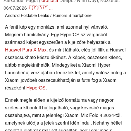
Alexander Fagot (
fordította
DeepL / Ninh Duy),
Közzétett
06/07/2026
🇺🇸
🇩🇪
...
Android
Foldable
Leaks / Rumors
Smartphone
A fenti kép egy montázs, ami azonnal nyilvánvaló.
Mégsem hamisítvány. Egy HyperOS szivárgásból
származó képet egyszerűen a kijelzőre helyeztek a
Huawei Pura X Max
, és mint látható, elég jól illik a Huawei
összecsukható készülékéhez. A képek, összesen kilenc,
alább megtekinthetők. Mindegyiket a Xiaomi Hyper
Launcher új verziójában fedezték fel, amely valószínűleg a
Xiaomi jövőbeli összecsukhatóján is futni fog a Xiaomi
részeként
HyperOS
.
Ennek megfelelően a kijelző formátuma vagy nagyon
széles a kibontott hajtogatható, vagy kevésbé magas
összehajtva, mint a jelenlegi Xiaomi Mix Fold 4 2024-től,
amelynek utódja a jelek szerint idén indul. Néhány héttel
ezelőtt a pletykák már azt sugallták, hogy egy másik