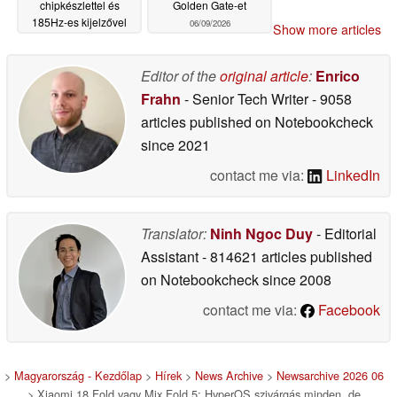
chipkészlettel és
Golden Gate-et
185Hz-es kijelzővel
06/09/2026
Show more articles
06/09/2026
Editor of the
original article
:
Enrico
Frahn
- Senior Tech Writer
- 9058
articles published on Notebookcheck
since 2021
contact me via:
LinkedIn
Translator:
Ninh Ngoc Duy
- Editorial
Assistant
- 814621 articles published
on Notebookcheck
since 2008
contact me via:
Facebook
>
Magyarország - Kezdőlap
>
Hírek
>
News Archive
>
Newsarchive 2026 06
> Xiaomi 18 Fold vagy Mix Fold 5: HyperOS szivárgás minden, de