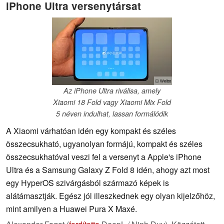
iPhone Ultra versenytársat
ⓘ Weibo
Az iPhone Ultra riválisa, amely
Xiaomi 18 Fold vagy Xiaomi Mix Fold
5 néven indulhat, lassan formálódik
A Xiaomi várhatóan idén egy kompakt és széles
összecsukható, ugyanolyan formájú, kompakt és széles
összecsukhatóval veszi fel a versenyt a Apple's iPhone
Ultra és a Samsung Galaxy Z Fold 8 idén, ahogy azt most
egy HyperOS szivárgásból származó képek is
alátámasztják. Egész jól illeszkednek egy olyan kijelzőhöz,
mint amilyen a Huawei Pura X Maxé.