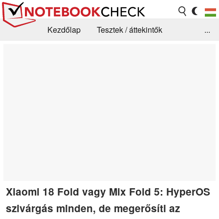
Kezdőlap
Tesztek / áttekintők
...
Hírek
GYIK / Technológia / Benchmarkok
Könyvtár
Kapcsolat
Xiaomi 18 Fold vagy Mix Fold 5: HyperOS
szivárgás minden, de megerősíti az