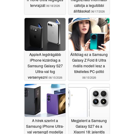
tervrajzát
cáfolja a legutóbbi
06/18/2026
állításokat
06/17/2026
AppleA legdrágább
Állítólag ez a Samsung
iPhone kizárólag a
Galaxy Z Fold 8 Ultra
Samsung Galaxy S27
rivális modell lesz a
Ultra-val fog
tökéletes PC-pótló
versenyezni
06/15/2026
06/15/2026
A hírek szerint a
Megjelent a Samsung
Samsung iPhone Ultra-
Galaxy S27 és a
val versengő modellje
Xiaomi 18: jelentős