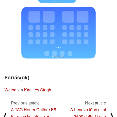
Forrás(ok)
Weibo
via
Kartikey Singh
Previous article
Next article
A TAG Heuer Calibre E5
A Lenovo több mint
⟨
⟩
F1 nyomkövetést kap,
2600 dollárt kér a