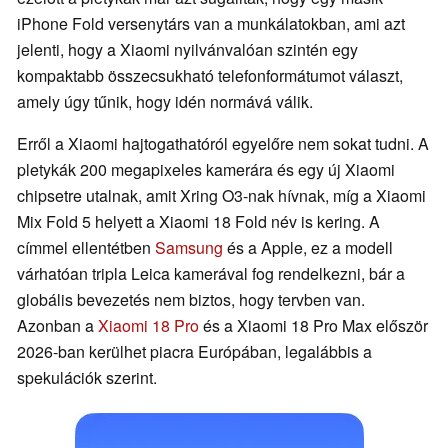
iPhone Fold versenytárs van a munkálatokban, ami azt
jelenti, hogy a Xiaomi nyilvánvalóan szintén egy
kompaktabb összecsukható telefonformátumot választ,
amely úgy tűnik, hogy idén normává válik.
Erről a Xiaomi hajtogathatóról egyelőre nem sokat tudni. A
pletykák 200 megapixeles kamerára és egy új Xiaomi
chipsetre utalnak, amit Xring O3-nak hívnak, míg a Xiaomi
Mix Fold 5 helyett a Xiaomi 18 Fold név is kering. A
címmel ellentétben
Samsung
és a Apple, ez a modell
várhatóan tripla Leica kamerával fog rendelkezni, bár a
globális bevezetés nem biztos, hogy tervben van.
Azonban a
Xiaomi 18 Pro
és a Xiaomi 18 Pro Max először
2026-ban kerülhet piacra Európában, legalábbis a
spekulációk szerint.