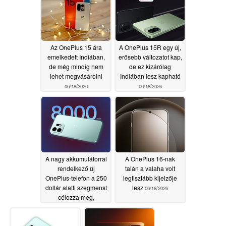
Az OnePlus 15 ára
A OnePlus 15R egy új,
emelkedett Indiában,
erősebb változatot kap,
de még mindig nem
de ez kizárólag
lehet megvásárolni
Indiában lesz kapható
06/18/2026
06/18/2026
A nagy akkumulátorral
A OnePlus 16-nak
rendelkező új
talán a valaha volt
OnePlus-telefon a 250
legtisztább kijelzője
dollár alatti szegmenst
lesz
06/18/2026
célozza meg,
miközben kiszivárgott a
chipsetre vonatkozó
részletek