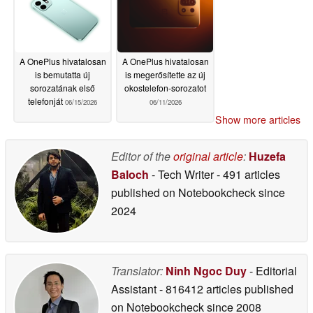
06/18/2026
A OnePlus hivatalosan
A OnePlus hivatalosan
is bemutatta új
is megerősítette az új
sorozatának első
okostelefon-sorozatot
telefonját
06/15/2026
06/11/2026
Show more articles
Editor of the
original article
:
Huzefa
Baloch
- Tech Writer
- 491 articles
published on Notebookcheck
since
2024
Translator:
Ninh Ngoc Duy
- Editorial
Assistant
- 816412 articles published
on Notebookcheck
since 2008