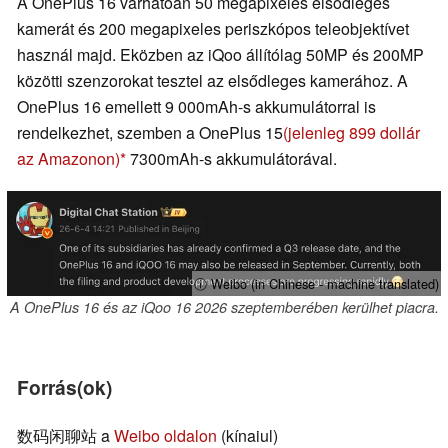
A OnePlus 16 várhatóan 50 megapixeles elsődleges
kamerát és 200 megapixeles periszkópos teleobjektívet
használ majd. Eközben az iQoo állítólag 50MP és 200MP
közötti szenzorokat tesztel az elsődleges kamerához. A
OnePlus 16 emellett 9 000mAh-s akkumulátorral is
rendelkezhet, szemben a OnePlus 15
(jelenleg 899 dollár
az Amazonon)
7300mAh-s akkumulátorával.
ⓘ Weibo (in Chinese - machine translated)
A OnePlus 16 és az iQoo 16 2026 szeptemberében kerülhet piacra.
Forrás(ok)
数码闲聊站 a
Weibo oldalon
(kínaiul)