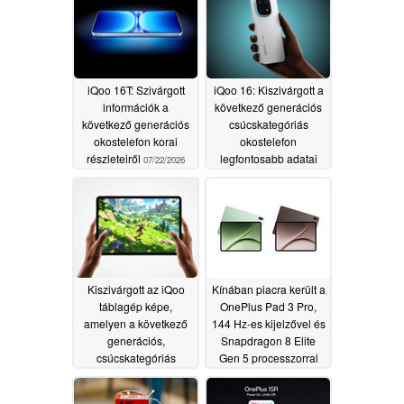
iQoo 16T: Szivárgott
iQoo 16: Kiszivárgott a
információk a
következő generációs
következő generációs
csúcskategóriás
okostelefon korai
okostelefon
részleteiről
legfontosabb adatai
07/22/2026
07/13/2026
Kiszivárgott az iQoo
Kínában piacra került a
táblagép képe,
OnePlus Pad 3 Pro,
amelyen a következő
144 Hz-es kijelzővel és
generációs,
Snapdragon 8 Elite
csúcskategóriás
Gen 5 processzorral
Snapdragon chipset
06/19/2026
látható
06/30/2026