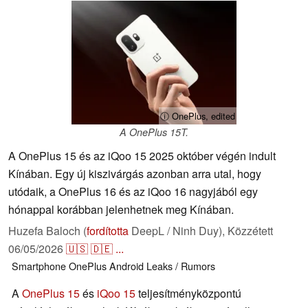
ⓘ OnePlus, edited
A OnePlus 15T.
A OnePlus 15 és az iQoo 15 2025 október végén indult
Kínában. Egy új kiszivárgás azonban arra utal, hogy
utódaik, a OnePlus 16 és az iQoo 16 nagyjából egy
hónappal korábban jelenhetnek meg Kínában.
Huzefa Baloch (
fordította
DeepL / Ninh Duy),
Közzétett
06/05/2026
🇺🇸
🇩🇪
...
Smartphone
OnePlus
Android
Leaks / Rumors
A
OnePlus 15
és
iQoo 15
teljesítményközpontú