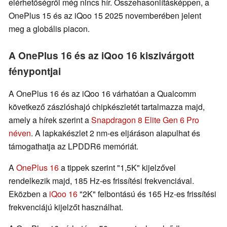
elérhetőségről még nincs hír. Összehasonlításképpen, a
OnePlus 15 és az iQoo 15 2025 novemberében jelent
meg a globális piacon.
A OnePlus 16 és az iQoo 16 kiszivárgott
fénypontjai
A OnePlus 16 és az iQoo 16 várhatóan a Qualcomm
következő zászlóshajó chipkészletét tartalmazza majd,
amely a hírek szerint a
Snapdragon 8 Elite Gen 6 Pro
néven
. A lapkakészlet 2 nm-es eljáráson alapulhat és
támogathatja az LPDDR6 memóriát.
A
OnePlus 16
a tippek szerint "1,5K" kijelzővel
rendelkezik majd, 185 Hz-es frissítési frekvenciával.
Eközben a
iQoo 16
"2K" felbontású és 165 Hz-es frissítési
frekvenciájú kijelzőt használhat.