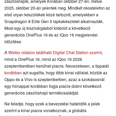
zászlóshajók, amelyek Kínában október 27-én, illetve
2025. október 20-án jelentek meg. Mindkét okostelefon az
első olyan készülékek közé tartozott, amelyekben a
Snapdragon 8 Elite Gen 5 lapkakészletet alkalmazták.
Most egy új kiszivárgásból kiderült a következő
generációs OnePlus 16 és az iQoo 16 megjelenési
időzítése.
A
Weibo oldalon található Digital Chat Station szerint
,
mind a OnePlus 16, mind az iQoo 16 2026
szeptemberében kerülhet piacra. Nevezetesen, a tippadó
korábban
azt sugallta, hogy több kínai vállalat, köztük az
Oppo és a Vivo is szeptemberben, azaz a szokásosnál
egy hónappal korábban fogja piacra dobni következő
generációs zászlóshajó termékcsaládját.
Ne feledje, hogy ezek a bevezetési határidők a jelek
szerint a kínai piacra vonatkoznak, a globális