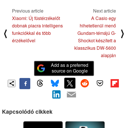
Previous article
Next article
Xiaomi: Új füstérzékelőt
A Casio egy
dobnak piacra intelligens
hihetetlenül menő
⟨
⟩
funkciókkal és több
Gundam-témájú G-
érzékelővel
Shockot készített a
klasszikus DW-5600
alapján
Add as a preferred
source on Google
Kapcsolódó cikkek