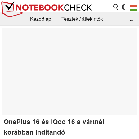
Kezdőlap
Tesztek / áttekintők
...
Hírek
GYIK / Technológia / Benchmarkok
Könyvtár
Kapcsolat
OnePlus 16 és iQoo 16 a vártnál
korábban indítandó