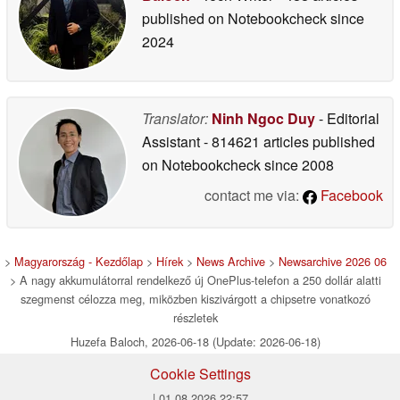
published on Notebookcheck
since
2024
Translator:
Ninh Ngoc Duy
- Editorial
Assistant
- 814621 articles published
on Notebookcheck
since 2008
contact me via:
Facebook
>
Magyarország - Kezdőlap
>
Hírek
>
News Archive
>
Newsarchive 2026 06
> A nagy akkumulátorral rendelkező új OnePlus-telefon a 250 dollár alatti
szegmenst célozza meg, miközben kiszivárgott a chipsetre vonatkozó
részletek
Huzefa Baloch, 2026-06-18 (Update: 2026-06-18)
Cookie Settings
| 01.08.2026 22:57