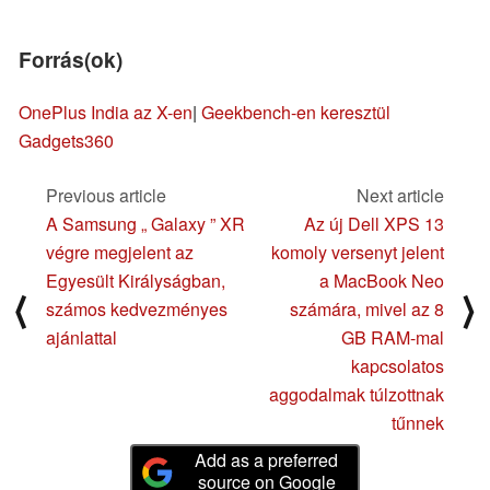
Forrás(ok)
OnePlus India az X-en
|
Geekbench
-en keresztül
Gadgets360
Previous article
Next article
A Samsung „ Galaxy ” XR
Az új Dell XPS 13
végre megjelent az
komoly versenyt jelent
Egyesült Királyságban,
a MacBook Neo
⟨
⟩
számos kedvezményes
számára, mivel az 8
ajánlattal
GB RAM-mal
kapcsolatos
aggodalmak túlzottnak
tűnnek
Add as a preferred
source on Google