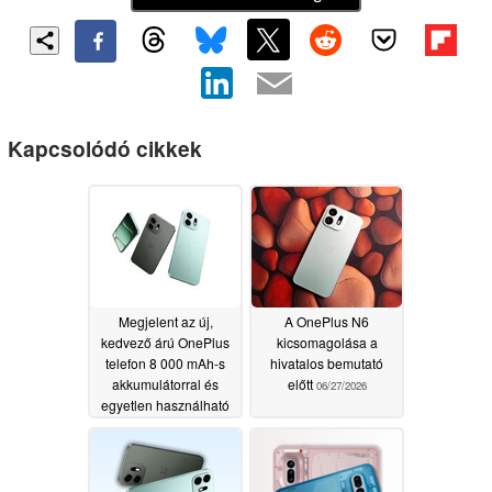
Kapcsolódó cikkek
Megjelent az új,
A OnePlus N6
kedvező árú OnePlus
kicsomagolása a
telefon 8 000 mAh-s
hivatalos bemutató
akkumulátorral és
előtt
06/27/2026
egyetlen használható
hátsó kamerával
06/30/2026