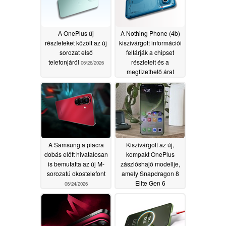
A OnePlus új
A Nothing Phone (4b)
részleteket közölt az új
kiszivárgott információi
sorozat első
feltárják a chipset
telefonjáról
részleteit és a
06/26/2026
megfizethető árat
06/25/2026
A Samsung a piacra
Kiszivárgott az új,
dobás előtt hivatalosan
kompakt OnePlus
is bemutatta az új M-
zászlóshajó modellje,
sorozatú okostelefont
amely Snapdragon 8
Elite Gen 6
06/24/2026
processzorral és 6,3
hüvelykes kijelzővel
rendelkezik
06/22/2026