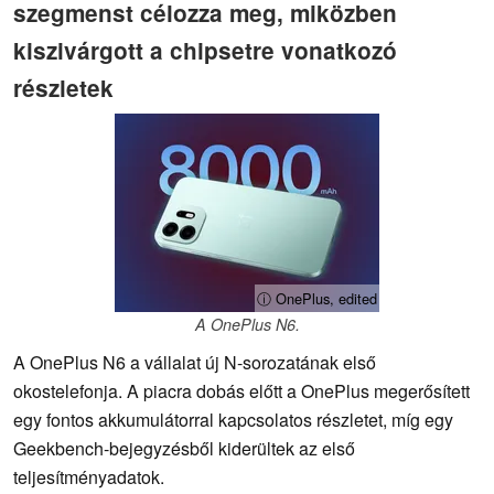
szegmenst célozza meg, miközben
kiszivárgott a chipsetre vonatkozó
részletek
ⓘ OnePlus, edited
A OnePlus N6.
A OnePlus N6 a vállalat új N-sorozatának első
okostelefonja. A piacra dobás előtt a OnePlus megerősített
egy fontos akkumulátorral kapcsolatos részletet, míg egy
Geekbench-bejegyzésből kiderültek az első
teljesítményadatok.