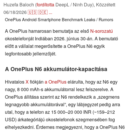
Huzefa Baloch (
fordította
DeepL / Ninh Duy),
Közzétett
06/18/2026
🇺🇸
🇩🇪
...
OnePlus
Android
Smartphone
Benchmark
Leaks / Rumors
A OnePlus hamarosan bemutatja az első
N-sorozatú
okostelefonját Indiában 2026. június 30-án. A bemutató
előtt a vállalat megerősítette a OnePlus N6 egyik
legfontosabb jellemzőjét.
A OnePlus N6 akkumulátor-kapacitása
Hivatalos
X
fiókján
a OnePlus
elárulta, hogy az N6 egy
nagy, 8 000 mAh-s akkumulátorral lesz felszerelve. A
OnePlus állítása szerint az N6 rendelkezik a „szegmens
legnagyobb akkumulátorával”, egy lábjegyzet pedig arra
utal, hogy a telefon az 15 000–20 000 INR (~159–212
USD) árkategóriájú okostelefonok szegmensében fog
elhelyezkedni. Érdemes megjegyezni, hogy a OnePlus N6