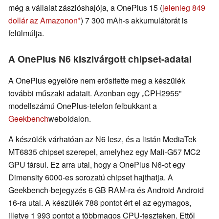
még a vállalat zászlóshajója, a OnePlus 15 (
jelenleg 849
dollár az Amazonon
) 7 300 mAh-s akkumulátorát is
felülmúlja.
A OnePlus N6 kiszivárgott chipset-adatai
A OnePlus egyelőre nem erősítette meg a készülék
további műszaki adatait. Azonban egy „CPH2955”
modellszámú OnePlus-telefon felbukkant a
Geekbench
weboldalon.
A készülék várhatóan az N6 lesz, és a listán MediaTek
MT6835 chipset szerepel, amelyhez egy Mali-G57 MC2
GPU társul. Ez arra utal, hogy a OnePlus N6-ot egy
Dimensity 6000-es sorozatú chipset hajthatja. A
Geekbench-bejegyzés 6 GB RAM-ra és Android Android
16-ra utal. A készülék 788 pontot ért el az egymagos,
illetve 1 993 pontot a többmagos CPU-teszteken. Ettől