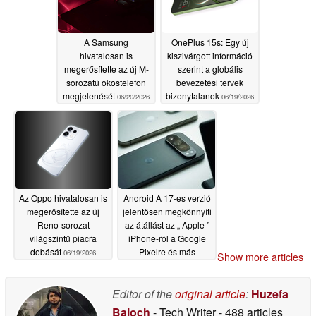
A Samsung
OnePlus 15s: Egy új
hivatalosan is
kiszivárgott információ
megerősítette az új M-
szerint a globális
sorozatú okostelefon
bevezetési tervek
megjelenését
bizonytalanok
06/20/2026
06/19/2026
Az Oppo hivatalosan is
Android A 17-es verzió
megerősítette az új
jelentősen megkönnyíti
Reno-sorozat
az átállást az „ Apple ”
világszintű piacra
iPhone-ról a Google
dobását
Pixelre és más
06/19/2026
Show more articles
készülékekre
06/18/2026
Editor of the
original article
:
Huzefa
Baloch
- Tech Writer
- 488 articles