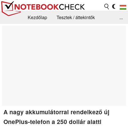
Kezdőlap
Tesztek / áttekintők
...
Hírek
GYIK / Technológia / Benchmarkok
Könyvtár
Kapcsolat
A nagy akkumulátorral rendelkező új
OnePlus-telefon a 250 dollár alatti