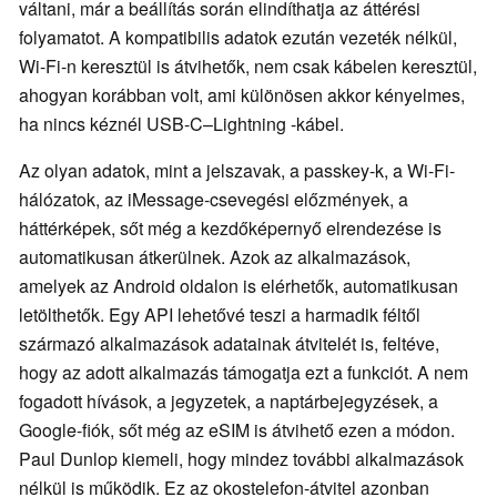
váltani, már a beállítás során elindíthatja az áttérési
folyamatot. A kompatibilis adatok ezután vezeték nélkül,
Wi-Fi-n keresztül is átvihetők, nem csak kábelen keresztül,
ahogyan korábban volt, ami különösen akkor kényelmes,
ha nincs kéznél USB-C–Lightning -kábel.
Az olyan adatok, mint a jelszavak, a passkey-k, a Wi-Fi-
hálózatok, az iMessage-csevegési előzmények, a
háttérképek, sőt még a kezdőképernyő elrendezése is
automatikusan átkerülnek. Azok az alkalmazások,
amelyek az Android oldalon is elérhetők, automatikusan
letölthetők. Egy API lehetővé teszi a harmadik féltől
származó alkalmazások adatainak átvitelét is, feltéve,
hogy az adott alkalmazás támogatja ezt a funkciót. A nem
fogadott hívások, a jegyzetek, a naptárbejegyzések, a
Google-fiók, sőt még az eSIM is átvihető ezen a módon.
Paul Dunlop kiemeli, hogy mindez további alkalmazások
nélkül is működik. Ez az okostelefon-átvitel azonban