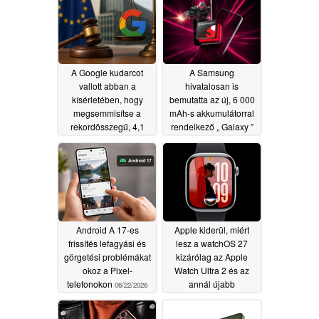
kapacitású
akkumulátorral
rendelkezik
07/07/2026
A Google kudarcot
A Samsung
vallott abban a
hivatalosan is
kísérletében, hogy
bemutatta az új, 6 000
megsemmisítse a
mAh-s akkumulátorral
rekordösszegű, 4,1
rendelkező „ Galaxy ”
milliárd eurós uniós
M sorozatú
trösztellenes bírságot
okostelefont
06/29/2026
07/04/2026
Android A 17-es
Apple kiderül, miért
frissítés lefagyási és
lesz a watchOS 27
görgetési problémákat
kizárólag az Apple
okoz a Pixel-
Watch Ultra 2 és az
telefonokon
annál újabb
06/22/2026
modelleken elérhető
06/20/2026