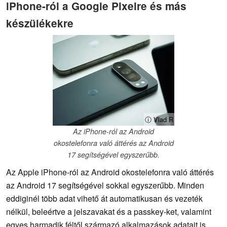
iPhone-ról a Google Pixelre és más
készülékekre
ⓘ Vlad R
Az iPhone-ról az Android
okostelefonra való áttérés az Android
17 segítségével egyszerűbb.
Az Apple iPhone-ról az Android okostelefonra való áttérés
az Android 17 segítségével sokkal egyszerűbb. Minden
eddiginél több adat vihető át automatikusan és vezeték
nélkül, beleértve a jelszavakat és a passkey-ket, valamint
egyes harmadik féltől származó alkalmazások adatait is.