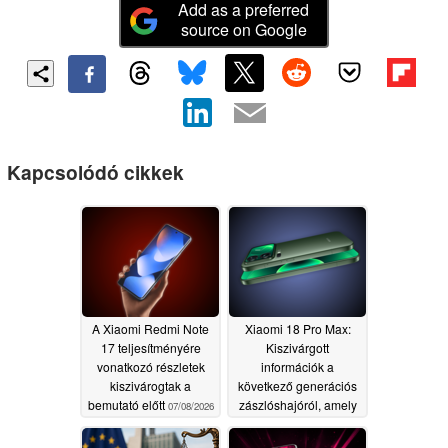
Add as a preferred
source on Google
Kapcsolódó cikkek
A Xiaomi Redmi Note
Xiaomi 18 Pro Max:
17 teljesítményére
Kiszivárgott
vonatkozó részletek
információk a
kiszivárogtak a
következő generációs
bemutató előtt
zászlóshajóról, amely
07/08/2026
kettős 200 MP-es
kamerákkal és nagy