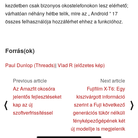
kezdetben csak bizonyos okostelefonokon lesz elérhető;
várhatóan néhány hétbe telik, mire az „ Android ” 17
összes felhasználója hozzáférhet ehhez a funkcióhoz.
Forrás(ok)
Paul Dunlop (Threads)
|
Vlad R (előzetes kép)
Previous article
Next article
Az Amazfit okosóra
Fujifilm X-T6: Egy
jelentős fejlesztéseket
kiszivárgott információ
⟨
⟩
kap az új
szerint a Fuji következő
szoftverfrissítéssel
generációs tükör nélküli
fényképezőgépének két
új modellje is megjelenik