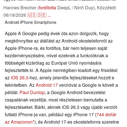
Hannes Brecher (
fordította
DeepL / Ninh Duy),
Közzétett
06/18/2026
🇺🇸
🇩🇪
...
Android
iPhone
Smartphone
Apple A Google pedig évek óta azon dolgozik, hogy
megkönnyítse az átállást az Android okostelefonról az
Apple iPhone-ra, és fordítva, bár nem teljesen saját
kezdeményezésére, mivel ezeknek a funkcióknak a
többségét kizárólag az Európai Unió nyomására
fejlesztették ki. A Apple nemrégiben kiadott egy frissítést
az
iOS 26.3
-hez, amely jelentős fejlesztéseket hozott e
tekintetben. Az
Android 17
verzióval a Google is követi a
példát.
Paul Dunlop
, a Google Android bevezetési
csapatának vezetője, most részletesen bemutatta a
fejlesztéseket. Bárki, akinek iOS 26.3 vagy újabb verziót
futtató iPhone-ja van, például egy iPhone 17 (
744 dollár
az Amazonon
), és Android 17-es okostelefonra szeretne