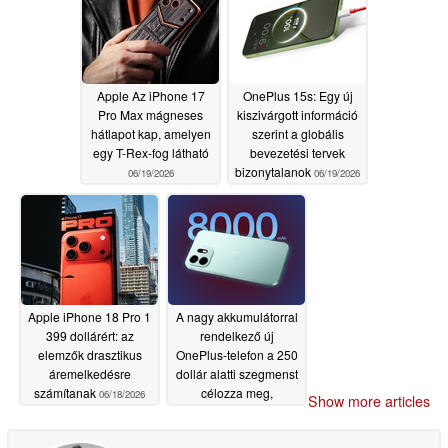
Apple Az iPhone 17
OnePlus 15s: Egy új
Pro Max mágneses
kiszivárgott információ
hátlapot kap, amelyen
szerint a globális
egy T-Rex-fog látható
bevezetési tervek
bizonytalanok
06/19/2026
06/19/2026
Apple iPhone 18 Pro 1
A nagy akkumulátorral
399 dollárért: az
rendelkező új
elemzők drasztikus
OnePlus-telefon a 250
áremelkedésre
dollár alatti szegmenst
számítanak
célozza meg,
06/18/2026
Show more articles
miközben kiszivárgott a
chipsetre vonatkozó