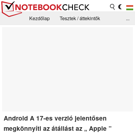
Kezdőlap
Tesztek / áttekintők
...
Hírek
GYIK / Technológia / Benchmarkok
Könyvtár
Kapcsolat
Android A 17-es verzió jelentősen
megkönnyíti az átállást az „ Apple ”