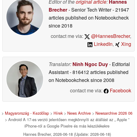
részletek
Editor of the
original article
:
Hannes
06/18/2026
Brecher
- Senior Tech Writer
- 21947
articles published on Notebookcheck
since 2018
contact me via:
@HannesBrecher
,
LinkedIn
,
Xing
Translator:
Ninh Ngoc Duy
- Editorial
Assistant
- 816412 articles published
on Notebookcheck
since 2008
contact me via:
Facebook
>
Magyarország - Kezdőlap
>
Hírek
>
News Archive
>
Newsarchive 2026 06
> Android A 17-es verzió jelentősen megkönnyíti az átállást az „ Apple ”
iPhone-ról a Google Pixelre és más készülékekre
Hannes Brecher, 2026-06-18 (Update: 2026-06-18)