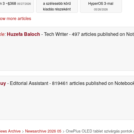
n 3 ~$368
a szélesebb körű
HyperOS 3-mal
05/27/2026
kiadás részeként
05/26/2026
05/27/2026
ow more articles
cle
:
Huzefa Baloch
- Tech Writer
- 497 articles published on N
Duy
- Editorial Assistant
- 819461 articles published on Notebo
ews Archive
>
Newsarchive 2026 05
> OnePlus OLED tablet szivárgás pontok gl