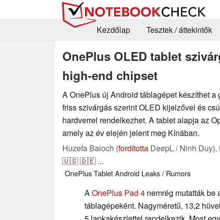
Kezdőlap
Tesztek / áttekintők
OnePlus OLED tablet szivárg
high-end chipset
A OnePlus új Android táblagépet készíthet a 
friss szivárgás szerint OLED kijelzővel és cs
hardverrel rendelkezhet. A tablet alapja az O
amely az év elején jelent meg Kínában.
Huzefa Baloch (
fordította
DeepL / Ninh Duy),
🇺🇸
🇩🇪
...
OnePlus
Tablet
Android
Leaks / Rumors
A
OnePlus Pad 4
nemrég mutatták be a
táblagépeként. Nagyméretű, 13,2 hüve
5 lapkakészlettel rendelkezik. Most eg