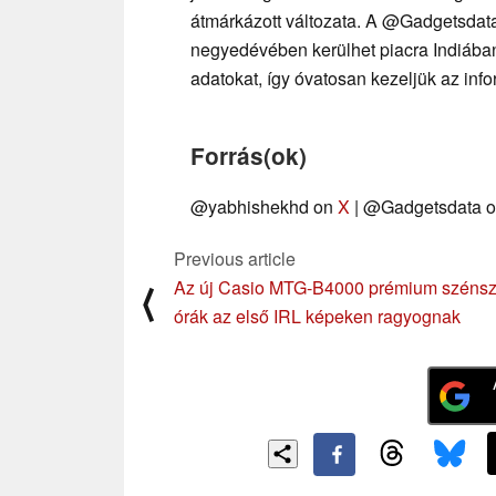
átmárkázott változata. A @Gadgetsdata
negyedévében kerülhet piacra Indiába
adatokat, így óvatosan kezeljük az info
Forrás(ok)
@yabhishekhd on
X
| @Gadgetsdata 
Previous article
Az új Casio MTG-B4000 prémium szénsz
⟨
órák az első IRL képeken ragyognak