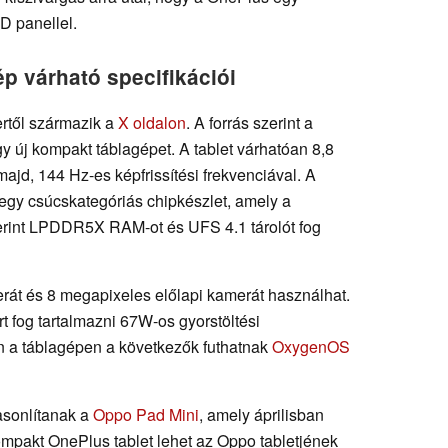
D panellel.
p várható specifikációi
rtől származik a
X oldalon
. A forrás szerint a
y új kompakt táblagépet. A tablet várhatóan 8,8
jd, 144 Hz-es képfrissítési frekvenciával. A
 egy csúcskategóriás chipkészlet, amely a
zerint LPDDR5X RAM-ot és UFS 4.1 tárolót fog
át és 8 megapixeles előlapi kamerát használhat.
fog tartalmazni 67W-os gyorstöltési
en a táblagépen a következők futhatnak
OxygenOS
asonlítanak a
Oppo Pad Mini
, amely áprilisban
ompakt OnePlus tablet lehet az Oppo tabletjének