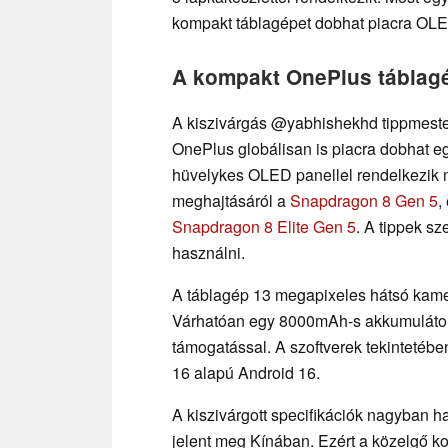
kompakt táblagépet dobhat piacra OLE
A kompakt OnePlus táblagé
A kiszivárgás @yabhishekhd tippmeste
OnePlus globálisan is piacra dobhat eg
hüvelykes OLED panellel rendelkezik ma
meghajtásáról a
Snapdragon 8 Gen 5
,
Snapdragon 8 Elite Gen 5
. A tippek s
használni.
A táblagép 13 megapixeles hátsó kamer
Várhatóan egy 8000mAh-s akkumulátort 
támogatással. A szoftverek tekintetéb
16 alapú Android 16.
A kiszivárgott specifikációk nagyban h
jelent meg Kínában. Ezért a közelgő k