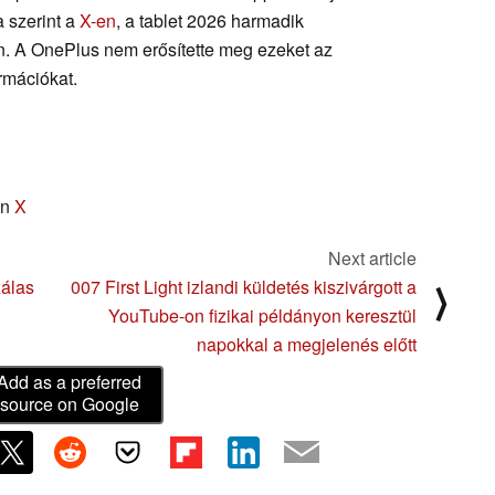
 szerint a
X-en
, a tablet 2026 harmadik
n. A OnePlus nem erősítette meg ezeket az
rmációkat.
on
X
Next article
álas
007 First Light izlandi küldetés kiszivárgott a
⟩
YouTube-on fizikai példányon keresztül
napokkal a megjelenés előtt
Add as a preferred
source on Google