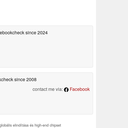
otebookcheck
since 2024
okcheck
since 2008
contact me via:
Facebook
obális elindítása és high-end chipset