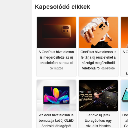
Kapcsolódó cikkek
A OnePlus hivatalosan
OnePlus hivatalosan is
A O
is megerősítette az új
feltárja új részleteket a
okostelefon-sorozatot
közelgő megfizethető
telefonjairól
06/11/2026
06/08/2026
k
Az Acer hivatalosan is
Lenovo új játék
Hon
bemutatja két új OLED
táblagép kap egy
ta
Android táblagépét
vizuális frissítés
Ge