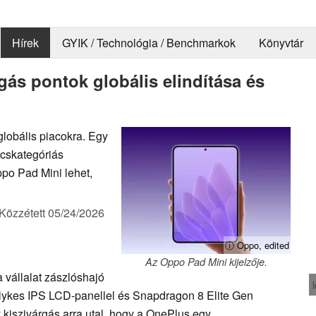
Hírek
GYIK / Technológia / Benchmarkok
Könyvtár
ás pontok globális elindítása és
globális piacokra. Egy
úcskategóriás
ppo Pad Mini lehet,
Közzétett
05/24/2026
ⓘ Oppo, edited
Az Oppo Pad Mini kijelzője.
 vállalat zászlóshajó
lykes IPS LCD-panellel és Snapdragon 8 Elite Gen
y kiszivárgás arra utal, hogy a OnePlus egy