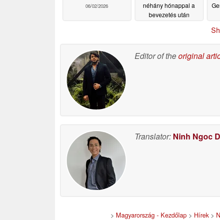
néhány hónappal a
Ge
06/02/2026
bevezetés után
05/31/2026
Sh
Editor of the
original arti
Translator:
Ninh Ngoc 
>
Magyarország - Kezdőlap
>
Hírek
>
N