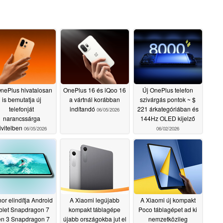
nePlus hivatalosan
OnePlus 16 és iQoo 16
Új OnePlus telefon
is bemutatja új
a vártnál korábban
szivárgás pontok ~ $
telefonját
indítandó
221 árkategóriában és
06/05/2026
narancssárga
144Hz OLED kijelző
ivitelben
06/05/2026
06/02/2026
or elindítja Android
A Xiaomi legújabb
A Xiaomi új kompakt
blet Snapdragon 7
kompakt táblagépe
Poco táblagépet ad ki
n 3 Snapdragon 7
újabb országokba jut el
nemzetközileg