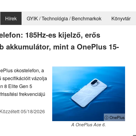
Hírek
GYIK / Technológia / Benchmarkok
Könyvtár
elefon: 185Hz-es kijelző, erős
b akkumulátor, mint a OnePlus 15-
nePlus okostelefon, a
specifikációit vázolja
n 8 Elite Gen 5
rissítési frekvenciájú
Közzétett
05/18/2026
ⓘ OnePlus
A OnePlus Ace 6.