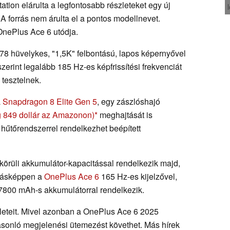
ation elárulta a legfontosabb részleteket egy új
 forrás nem árulta el a pontos modellnevet.
 OnePlus Ace 6 utódja.
6,78 hüvelykes, "1,5K" felbontású, lapos képernyővel
zerint legalább 185 Hz-es képfrissítési frekvenciát
 tesztelnek.
a
Snapdragon 8 Elite Gen 5
, egy zászlóshajó
g 849 dollár az Amazonon)
meghajtását is
v hűtőrendszerrel rendelkezhet beépített
körüli akkumulátor-kapacitással rendelkezik majd,
ításképpen a
OnePlus Ace 6
165 Hz-es kijelzővel,
 7800 mAh-s akkumulátorral rendelkezik.
zleteit. Mivel azonban a OnePlus Ace 6 2025
hasonló megjelenési ütemezést követhet. Más hírek