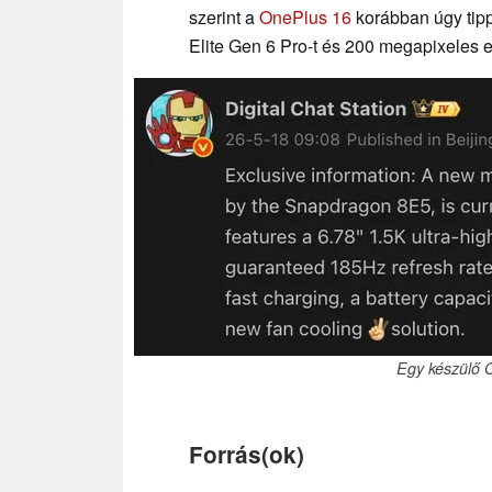
szerint a
OnePlus 16
korábban úgy tip
Elite Gen 6 Pro-t és 200 megapixeles 
Egy készülő O
Forrás(ok)