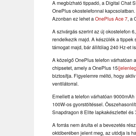
A megbízható tippadó, a Digital Chat St
OnePlus okostelefonnal kapcsolatban. A
Azonban ez lehet a
OnePlus Ace 7
, a
A szivárgás szerint az új okostelefon 
rendelkezik majd. A készülék a tippek s
támogat majd, bár állítólag 240 Hz-et is
A közelgő OnePlus telefon várhatóan 
chipsetet, amely a OnePlus 15
(jelenle
biztosítja. Figyelemre méltó, hogy aktí
ventilátorral.
Emellett a telefon várhatóan 9000mAh 
100W-os gyorstöltéssel. Összehasonl
Snapdragon 8 Elite lapkakészlettel és
A forrás nem árulta el a bevezetés rés
októberében jelent meg, az utódja is 