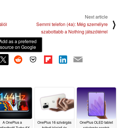
Next article
⟩
álói
Semmi telefon (4a): Még személyre
szabottabb a Nothing játszótérrel
Add as a preferred
source on Google
A OnePlus a
OnePlus 16 szivárgás
OnePlus OLED tablet
fizethető Turbo 6X
felfedi kijelző és
szivárgás pontok