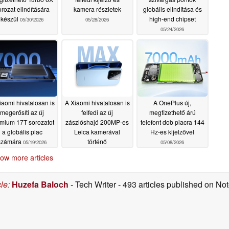
orozat elindítására
kamera részletek
globális elindítása és
készül
high-end chipset
05/30/2026
05/28/2026
05/24/2026
iaomi hivatalosan is
A Xiaomi hivatalosan is
A OnePlus új,
megerősíti az új
felfedi az új
megfizethető árú
mium 17T sorozatot
zászlóshajó 200MP-es
telefont dob piacra 144
a globális piac
Leica kamerával
Hz-es kijelzővel
számára
történő
05/19/2026
05/08/2026
megjelenésének
ow more articles
időpontját
05/18/2026
cle
:
Huzefa Baloch
- Tech Writer
- 493 articles published on N