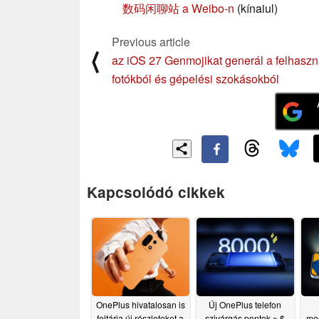
数码闲聊站 a Weibo-n
(kínaiul)
Previous article
⟨
az iOS 27 Genmojikat generál a felhaszn
fotókból és gépelési szokásokból
Kapcsolódó cikkek
OnePlus hivatalosan is
Új OnePlus telefon
feltárja új részleteket a
szivárgás pontok ~ $
meg