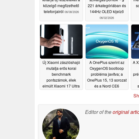
közelgő megfizethető
221 árkategóriában és
s
telefonjairól
144Hz OLED kijelző
06/08/2026
06/02/2026
Új Xiaomi zászlóshajó
A OnePlus szerint az
A X
mutatja erős korai
OxygenOS bootloop
benchmark
probléma javítva; a
pré
pontszámok, élek
OnePlus 15, 13 sorozat
elmúlt Xiaomi 17 Ultra
és a Nord CE6
esetében folytatódik a
05/20/2026
Sh
bevezetés
05/19/2026
Editor of the
original arti