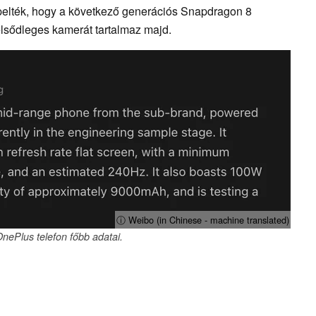
pelték, hogy a következő generációs Snapdragon 8
elsődleges kamerát tartalmaz majd.
ⓘ Weibo (in Chinese - machine translated)
nePlus telefon főbb adatai.