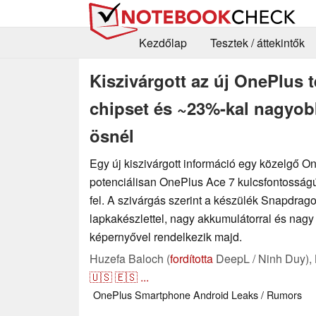
Kezdőlap
Tesztek / áttekintők
Kiszivárgott az új OnePlus t
chipset és ~23%-kal nagyob
ösnél
Egy új kiszivárgott információ egy közelgő O
potenciálisan OnePlus Ace 7 kulcsfontosságú 
fel. A szivárgás szerint a készülék Snapdrago
lapkakészlettel, nagy akkumulátorral és nagy f
képernyővel rendelkezik majd.
Huzefa Baloch (
fordította
DeepL / Ninh Duy),
🇺🇸
🇪🇸
...
OnePlus
Smartphone
Android
Leaks / Rumors