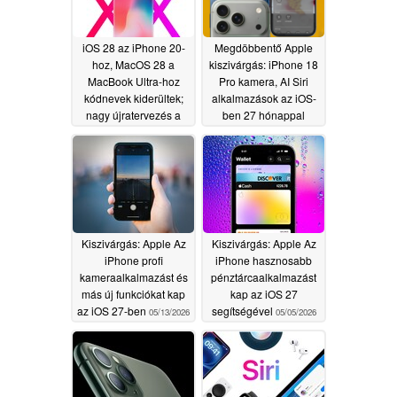
iOS 28 az iPhone 20-
Megdöbbentő Apple
hoz, MacOS 28 a
kiszivárgás: iPhone 18
MacBook Ultra-hoz
Pro kamera, AI Siri
kódnevek kiderültek;
alkalmazások az iOS-
nagy újratervezés a
ben 27 hónappal
tippek szerint
korábban
06/01/2026
05/28/2026
Kiszivárgás: Apple Az
Kiszivárgás: Apple Az
iPhone profi
iPhone hasznosabb
kameraalkalmazást és
pénztárcaalkalmazást
más új funkciókat kap
kap az iOS 27
az iOS 27-ben
segítségével
05/13/2026
05/05/2026