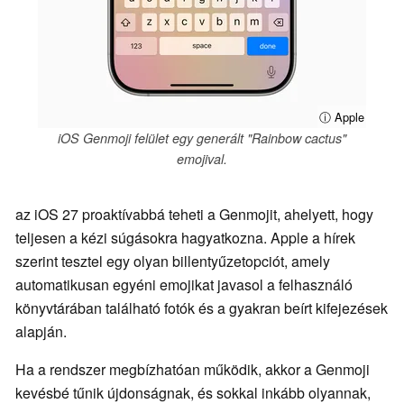
ⓘ Apple
iOS Genmoji felület egy generált "Rainbow cactus"
emojival.
az iOS 27 proaktívabbá teheti a Genmojit, ahelyett, hogy
teljesen a kézi súgásokra hagyatkozna. Apple a hírek
szerint tesztel egy olyan billentyűzetopciót, amely
automatikusan egyéni emojikat javasol a felhasználó
könyvtárában található fotók és a gyakran beírt kifejezések
alapján.
Ha a rendszer megbízhatóan működik, akkor a Genmoji
kevésbé tűnik újdonságnak, és sokkal inkább olyannak,