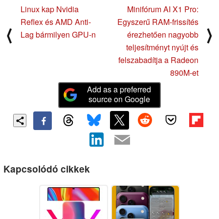
Linux kap Nvidia
Minifórum AI X1 Pro:
Reflex és AMD Anti-
Egyszerű RAM-frissítés
⟨
⟩
Lag bármilyen GPU-n
érezhetően nagyobb
teljesítményt nyújt és
felszabadítja a Radeon
890M-et
Add as a preferred
source on Google
Kapcsolódó cikkek