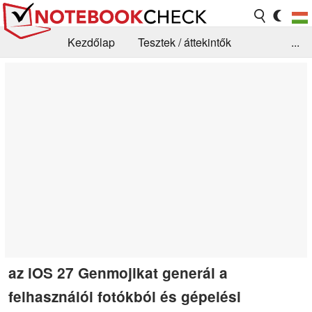
Kezdőlap
Tesztek / áttekintők
...
Hírek
GYIK / Technológia / Benchmarkok
Könyvtár
Kapcsolat
az iOS 27 Genmojikat generál a
felhasználói fotókból és gépelési