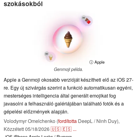
szokásokból
ⓘ Apple
Genmoji példa.
Apple a Genmoji okosabb verzióját készítheti elő az iOS 27-
re. Egy új szivárgás szerint a funkció automatikusan egyéni,
mesterséges intelligencia által generált emojikat fog
javasolni a felhasználó galériájában található fotók és a
gépelési előzmények alapján.
Volodymyr Omelchenko (
fordította
DeepL / Ninh Duy),
Közzétett
05/18/2026
🇺🇸
🇪🇸
...
iOS
iPhone
Apple
Leaks / Rumors