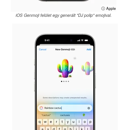
ⓘ Apple
iOS Genmoji felület egy generált "DJ polip" emojival.