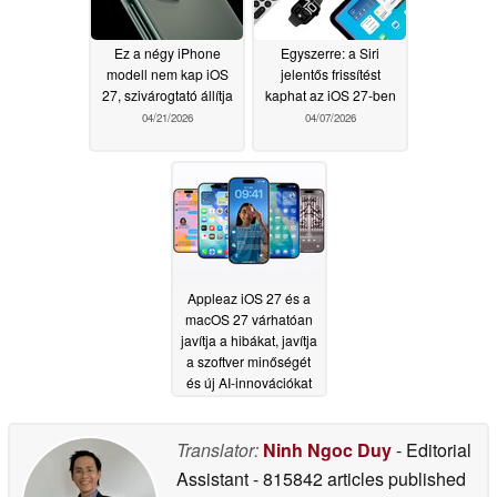
Ez a négy iPhone
Egyszerre: a Siri
modell nem kap iOS
jelentős frissítést
27, szivárogtató állítja
kaphat az iOS 27-ben
04/21/2026
04/07/2026
Appleaz iOS 27 és a
macOS 27 várhatóan
javítja a hibákat, javítja
a szoftver minőségét
és új AI-innovációkat
vezet be
11/24/2025
Translator:
Ninh Ngoc Duy
- Editorial
Assistant
- 815842 articles published