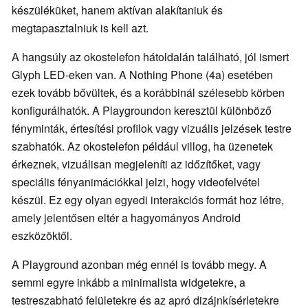
készüléküket, hanem aktívan alakítaniuk és
megtapasztalniuk is kell azt.
A hangsúly az okostelefon hátoldalán található, jól ismert
Glyph LED-eken van. A Nothing Phone (4a) esetében
ezek tovább bővültek, és a korábbinál szélesebb körben
konfigurálhatók. A Playgroundon keresztül különböző
fényminták, értesítési profilok vagy vizuális jelzések testre
szabhatók. Az okostelefon például villog, ha üzenetek
érkeznek, vizuálisan megjeleníti az időzítőket, vagy
speciális fényanimációkkal jelzi, hogy videofelvétel
készül. Ez egy olyan egyedi interakciós formát hoz létre,
amely jelentősen eltér a hagyományos Android
eszközöktől.
A Playground azonban még ennél is tovább megy. A
semmi egyre inkább a minimalista widgetekre, a
testreszabható felületekre és az apró dizájnkísérletekre