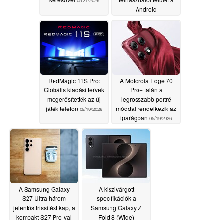
05/21/2026
Android
okostelefonokon
05/20/2026
RedMagic 11S Pro:
A Motorola Edge 70
Globális kiadási tervek
Pro+ talán a
megerősítették az új
legrosszabb portré
játék telefon
móddal rendelkezik az
05/19/2026
iparágban
05/19/2026
A Samsung Galaxy
A kiszivárgott
S27 Ultra három
specifikációk a
jelentős frissítést kap, a
Samsung Galaxy Z
kompakt S27 Pro-val
Fold 8 (Wide)