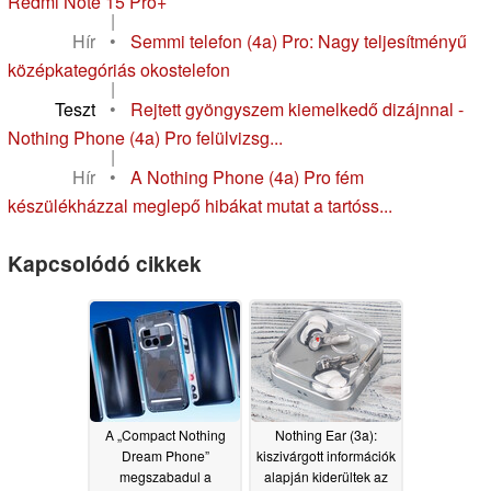
Redmi Note 15 Pro+
|
Hír
•
Semmi telefon (4a) Pro: Nagy teljesítményű
középkategóriás okostelefon
|
Teszt
•
Rejtett gyöngyszem kiemelkedő dizájnnal -
Nothing Phone (4a) Pro felülvizsg...
|
Hír
•
A Nothing Phone (4a) Pro fém
készülékházzal meglepő hibákat mutat a tartóss...
Kapcsolódó cikkek
A „Compact Nothing
Nothing Ear (3a):
Dream Phone”
kiszivárgott információk
megszabadul a
alapján kiderültek az