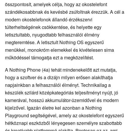
összpontosít, amelyek célja, hogy az okostelefont
szándékosabbnak és kevésbé zsúfoltnak érezzük. A cél a
modern okostelefonok állandó érzékszervi
túlterheltségének csökkentése, és helyette egy
letisztultabb, nyugodtabb felhasználói élmény
megteremtése. A letisztult Nothing OS egyszerű
menükkel, monokróm elemekkel és kivételesen sima
működéssel támogatja ezt a megközelítést.
A Nothing Phone (4a) tehát mindenekelőtt azt mutatja,
hogy a szoftver és a dizájn milyen erősen alakíthatja
napjainkban a felhasználói élményt. Technikailag a
készülék szilárd középkategóriás teljesítményt nyújt, jó
kamerával, hosszú akkumulátor-üzemidővel és modern
kijelzővel. Igazán életre kel azonban a Nothing
Playground segítségével, amely az okostelefont egyszerű
hétköznapi eszközből lényegesen személyre szabottabb
és kreatívabb platformmá alakítja. Pontosan ez az, ami