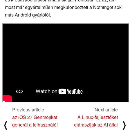
most már egyértelműen megkülönbözteti a Nothingot sok
más Android gyártótól.
Previous article
Next article
az iOS 27 Genmojikat
A Linux-fejlesztőket
⟨
⟩
generál a felhasználói
elárasztják az AI által