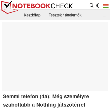
Kezdőlap
Tesztek / áttekintők
...
Hírek
GYIK / Technológia / Benchmarkok
Könyvtár
Kapcsolat
Semmi telefon (4a): Még személyre
szabottabb a Nothing játszótérrel