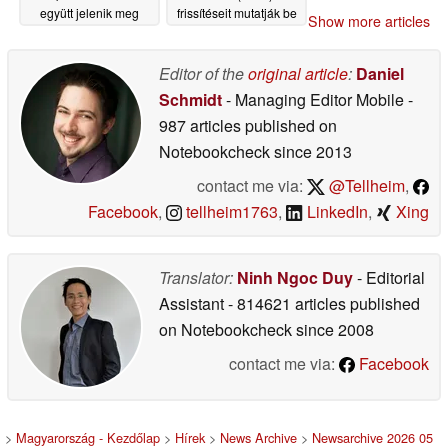
együtt jelenik meg
frissítéseit mutatják be
Show more articles
05/19/2026
05/18/2026
Editor of the
original article
:
Daniel
Schmidt
- Managing Editor Mobile
-
987 articles published on
Notebookcheck
since 2013
contact me via:
@Tellheim
,
Facebook
,
tellheim1763
,
LinkedIn
,
Xing
Translator:
Ninh Ngoc Duy
- Editorial
Assistant
- 814621 articles published
on Notebookcheck
since 2008
contact me via:
Facebook
>
Magyarország - Kezdőlap
>
Hírek
>
News Archive
>
Newsarchive 2026 05