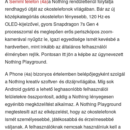
A
Semmi telefon (4a)
a Nothing rendületlenül folytatja
rendhagyó útját az okostelefonok világában. Bár az új
középkategóriás okostelefon fényesebb, 120 Hz-es
OLED-kijelzővel, gyors Snapdragon 7s Gen 4
processzorral és meglepően erős periszkópos zoom-
kamerával nyűgöz le, igazi egyedisége ismét kevésbé a
hardverben, mint inkább az általános felhasználói
élményben rejlik. Pontosan itt jön a képbe az úgynevezett
Nothing Playground.
A Phone (4a) bizonyos értelemben belépőjegyként szolgál
a Nothing kreatív szoftver- és dizájnvilágába. Míg sok
Android gyártó a lehető leghasonlóbb felhasználói
felületekre összpontosít, addig a Nothing lényegesen
egyénibb megközelítést alkalmaz. A Nothing Playground
megtestesíti azt az elképzelést, hogy az okostelefonok
ismét személyesebbé, játékosabbá és érzelmesebbé
váljanak. A felhasználóknak nemcsak használniuk kell a