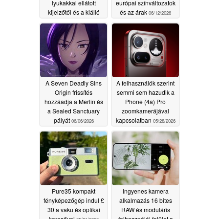
lyukakkal ellátott
európai színváltozatok
kijelzőtől és a kiálló
és az árak
06/12/2026
kameramodultól
06/23/2026
A Seven Deadly Sins
A felhasználók szerint
Origin frissítés
semmi sem hazudik a
hozzáadja a Merlin és
Phone (4a) Pro
a Sealed Sanctuary
zoomkamerájával
pályát
kapcsolatban
06/06/2026
05/28/2026
Pure35 kompakt
Ingyenes kamera
fényképezőgép indul £
alkalmazás 16 bites
30 a vaku és optikai
RAW és moduláris
keresővel
felhasználói felület a