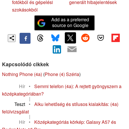
fotókból és gépelési
generált hibajelentések
szokásokból
Add as a preferred
source on Google
Kapcsolódó cikkek
Nothing Phone (4a)
(
Phone (4) Széria
)
Hír
•
Semmi telefon (4a): A rejtett gyöngyszem a
középkategóriában?
|
Teszt
•
Alku lehetőség és stílusos kialakítás: (4a)
felülvizsgálat
|
Hír
•
Középkategóriás körkép: Galaxy A57 és