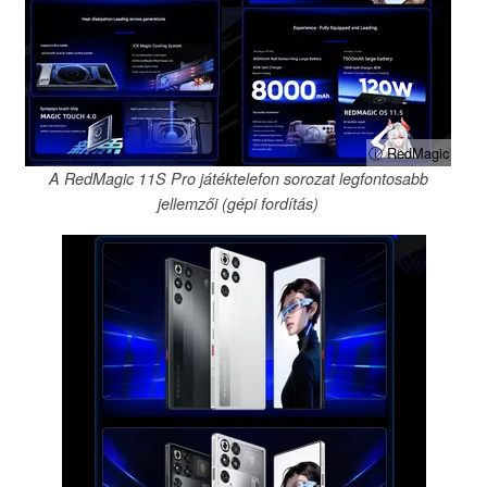
ⓘ RedMagic
A RedMagic 11S Pro játéktelefon sorozat legfontosabb
jellemzői (gépi fordítás)