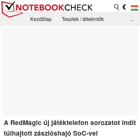
Kezdőlap
Tesztek / áttekintők
...
Hírek
GYIK / Technológia / Benchmarkok
Könyvtár
Kapcsolat
A RedMagic új játéktelefon sorozatot indít
túlhajtott zászlóshajó SoC-vel