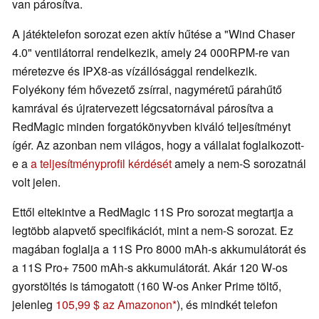
van párosítva.
A játéktelefon sorozat ezen aktív hűtése a "Wind Chaser
4.0" ventilátorral rendelkezik, amely 24 000RPM-re van
méretezve és IPX8-as vízállósággal rendelkezik.
Folyékony fém hővezető zsírral, nagyméretű párahűtő
kamrával és újratervezett légcsatornával párosítva a
RedMagic minden forgatókönyvben kiváló teljesítményt
ígér. Az azonban nem világos, hogy a vállalat foglalkozott-
e a
a teljesítményprofil kérdését
amely a nem-S sorozatnál
volt jelen.
Ettől eltekintve a RedMagic 11S Pro sorozat megtartja a
legtöbb alapvető specifikációt, mint a nem-S sorozat. Ez
magában foglalja a 11S Pro 8000 mAh-s akkumulátorát és
a 11S Pro+ 7500 mAh-s akkumulátorát. Akár 120 W-os
gyorstöltés is támogatott (160 W-os Anker Prime töltő,
jelenleg
105,99 $ az Amazonon
), és mindkét telefon