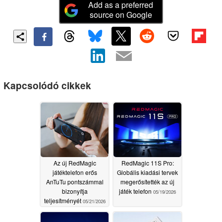
Add as a preferred
source on Google
Kapcsolódó cikkek
Az új RedMagic
RedMagic 11S Pro:
játéktelefon erős
Globális kiadási tervek
AnTuTu pontszámmal
megerősítették az új
bizonyítja
játék telefon
05/19/2026
teljesítményét
05/21/2026