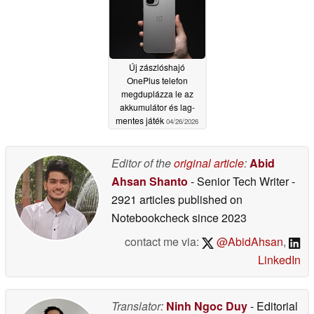
Új zászlóshajó
OnePlus telefon
megduplázza le az
akkumulátor és lag-
mentes játék
04/26/2026
Editor of the
original article
:
Abid
Ahsan Shanto
- Senior Tech Writer
-
2921 articles published on
Notebookcheck
since 2023
contact me via:
@AbidAhsan
,
LinkedIn
Translator:
Ninh Ngoc Duy
- Editorial