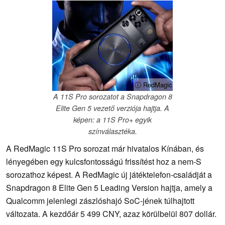
ⓘ RedMagic
A 11S Pro sorozatot a Snapdragon 8
Elite Gen 5 vezető verziója hajtja. A
képen: a 11S Pro+ egyik
színválasztéka.
A RedMagic 11S Pro sorozat már hivatalos Kínában, és
lényegében egy kulcsfontosságú frissítést hoz a nem-S
sorozathoz képest. A RedMagic új játéktelefon-családját a
Snapdragon 8 Elite Gen 5 Leading Version hajtja, amely a
Qualcomm jelenlegi zászlóshajó SoC-jének túlhajtott
változata. A kezdőár 5 499 CNY, azaz körülbelül 807 dollár.