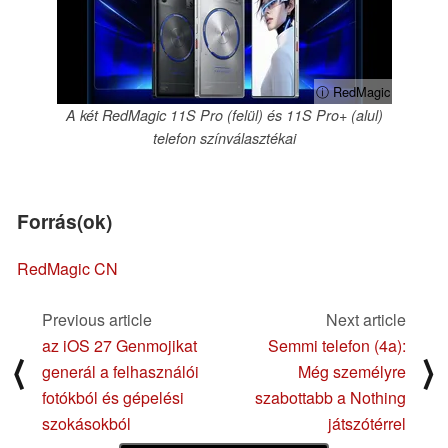
ⓘ RedMagic
A két RedMagic 11S Pro (felül) és 11S Pro+ (alul)
telefon színválasztékai
Forrás(ok)
RedMagic CN
Previous article
Next article
az iOS 27 Genmojikat
Semmi telefon (4a):
⟨
⟩
generál a felhasználói
Még személyre
fotókból és gépelési
szabottabb a Nothing
szokásokból
játszótérrel