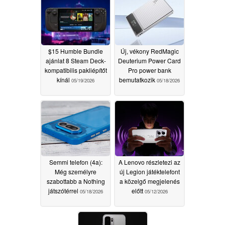
$15 Humble Bundle
Új, vékony RedMagic
ajánlat 8 Steam Deck-
Deuterium Power Card
kompatibilis pakliépítőt
Pro power bank
kínál
bemutatkozik
05/19/2026
05/18/2026
Semmi telefon (4a):
A Lenovo részletezi az
Még személyre
új Legion játéktelefont
szabottabb a Nothing
a közelgő megjelenés
játszótérrel
előtt
05/18/2026
05/12/2026