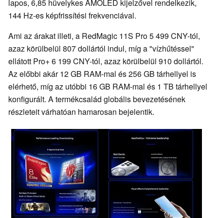
lapos, 6,85 hüvelykes AMOLED kijelzővel rendelkezik,
144 Hz-es képfrissítési frekvenciával.
Ami az árakat illeti, a RedMagic 11S Pro 5 499 CNY-tól,
azaz körülbelül 807 dollártól indul, míg a "vízhűtéssel"
ellátott Pro+ 6 199 CNY-tól, azaz körülbelül 910 dollártól.
Az előbbi akár 12 GB RAM-mal és 256 GB tárhellyel is
elérhető, míg az utóbbi 16 GB RAM-mal és 1 TB tárhellyel
konfigurált. A termékcsalád globális bevezetésének
részleteit várhatóan hamarosan bejelentik.