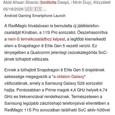
Abid Ahsan Shanto (
fordította
DeepL / Ninh Duy),
Közzétett
05/18/2026
🇺🇸
🇪🇸
...
Android
Gaming
Smartphone
Launch
A RedMagic hivatalosan is bemutatta új játéktelefon-
családját Kínában, a 11S Pro sorozatot. Összehasonlítva
a
nem-S termékcsaládhoz képest
, a legfőbb kiemelkedő
elem a Snapdragon 8 Elite Gen 5 vezető verzió. Ez
lényegében a Qualcomm jelenlegi csúcskategóriás SoC-
jének túlhajtott változata.
Ennek a túlhajtott Snapdragon 8 Elite Gen 5 órajelének
sebessége megegyezik a "
a oldalon Galaxy
"
változatának, amely a Samsung Galaxy S26 sorozatot
hajtja. Pontosabban a Prime magok 4,6 GHz helyett 4,74
GHz-es frekvenciával rendelkeznek. Természetesen a
Samsung legújabb zászlóshajó telefonjaival ellentétben a
RedMagic 11S Pro sorozatban található SoC aktív hűtővel