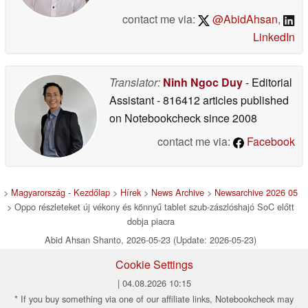
contact me via:
@AbidAhsan
,
LinkedIn
Translator:
Ninh Ngoc Duy
- Editorial
Assistant
- 816412 articles published
on Notebookcheck
since 2008
contact me via:
Facebook
>
Magyarország - Kezdőlap
>
Hírek
>
News Archive
>
Newsarchive 2026 05
> Oppo részleteket új vékony és könnyű tablet szub-zászlóshajó SoC előtt
dobja piacra
Abid Ahsan Shanto, 2026-05-23 (Update: 2026-05-23)
Cookie Settings
| 04.08.2026 10:15
* If you buy something via one of our affiliate links, Notebookcheck may