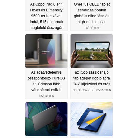
Az Oppo Pad 6 144
OnePlus OLED tablet
Hz-es és Dimensity
szivárgás pontok
9500-as kijelzővel
globális elindítása és
indul, 515 dollárnak
high-end chipset
megfelelő összegért
05/24/2026
05/25/2026
Az adatvédelemre
az iQoo zászlóshajó
összpontosító PureOS
táblagépet dob piacra
11 Crimson több
"4K" kijelzővel és erős
változással esik ki
chipkészlettel
05/21/2026
05/23/2026