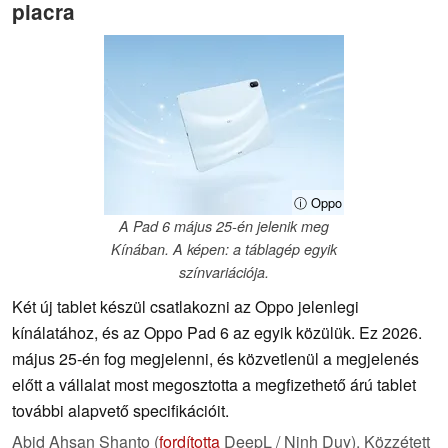
piacra
ⓘ Oppo
A Pad 6 május 25-én jelenik meg
Kínában. A képen: a táblagép egyik
színvariációja.
Két új tablet készül csatlakozni az Oppo jelenlegi
kínálatához, és az Oppo Pad 6 az egyik közülük. Ez 2026.
május 25-én fog megjelenni, és közvetlenül a megjelenés
előtt a vállalat most megosztotta a megfizethető árú tablet
további alapvető specifikációit.
Abid Ahsan Shanto (
fordította
DeepL / Ninh Duy),
Közzétett