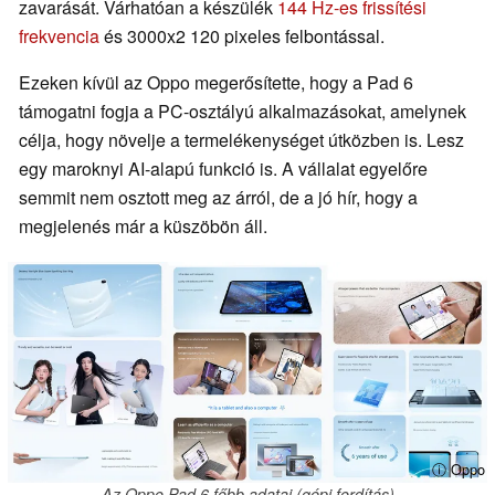
zavarását. Várhatóan a készülék
144 Hz-es frissítési
frekvencia
és 3000x2 120 pixeles felbontással.
Ezeken kívül az Oppo megerősítette, hogy a Pad 6
támogatni fogja a PC-osztályú alkalmazásokat, amelynek
célja, hogy növelje a termelékenységet útközben is. Lesz
egy maroknyi AI-alapú funkció is. A vállalat egyelőre
semmit nem osztott meg az árról, de a jó hír, hogy a
megjelenés már a küszöbön áll.
ⓘ Oppo
Az Oppo Pad 6 főbb adatai (gépi fordítás)