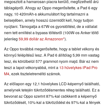
megosztott a hamarosan piacra kerülő, megfizethető árú
táblagépről. Ahogy az Oppo megerősítette, a Pad 6 egy
nagy, 10 420mAh-s akkumulátort fog tartalmazni a
belsejében, amely hosszú üzemidőt kell, hogy tudjon
nyújtani. Támogatja a 67W-os gyorstöltést, de a vállalat
nem tett említést a bypass töltésről (100W-os Anker töltő
jelenleg
59,99 dollár az Amazonon
).
Az Oppo továbbá megerősítette, hogy a tablet vékony és
könnyű felépítésű lesz. A Pad 6 állítólag 5,99 mm vastag
lesz, és körülbelül 577 grammot nyom majd. Bár ez nem
teszi a lapot vékonyabbá, mint a
13 hüvelykes iPad Pro
M4
, ezek tiszteletreméltó számok.
Az előlapon egy 12,1 hüvelykes LCD-képernyő található,
amelynek tetején tükröződésmentes réteg található. Ez a
bevonat az Oppo szerint 87%-kal csökkenti a képernyő
tükröződését, 10%-kal a tükröződést és 97%-kal a fények