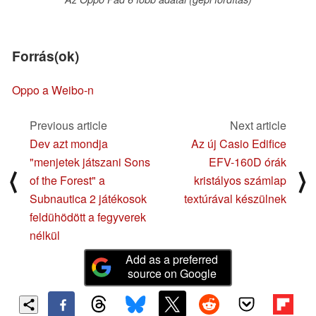
Forrás(ok)
Oppo a Weibo-n
Previous article
Next article
Dev azt mondja
Az új Casio Edifice
"menjetek játszani Sons
EFV-160D órák
⟨
⟩
of the Forest" a
kristályos számlap
Subnautica 2 játékosok
textúrával készülnek
feldühödött a fegyverek
nélkül
Add as a preferred
source on Google