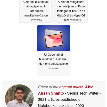
A Xiaomi új kompakt
A Xiaomi világszerte
táblagépet ad ki
bemutatja az új Poco
Európában,
táblagépet 120 Hz-es
megfizethető áron
kijelzővel és HyperOS
3-mal
05/20/2026
05/20/2026
Új Oppo tablet
hivatalosan is kiderült,
high-end chipkészlettel
05/19/2026
Editor of the
original article
:
Abid
Ahsan Shanto
- Senior Tech Writer
-
2921 articles published on
Notebookcheck
since 2023