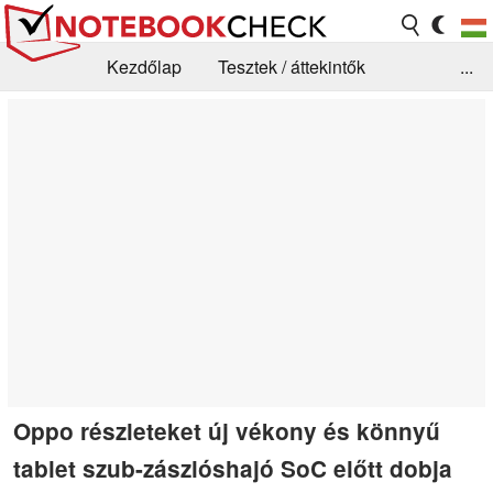
Kezdőlap
Tesztek / áttekintők
...
Hírek
GYIK / Technológia / Benchmarkok
Könyvtár
Kapcsolat
Oppo részleteket új vékony és könnyű
tablet szub-zászlóshajó SoC előtt dobja