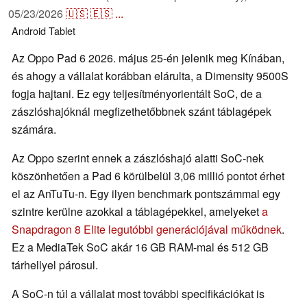
05/23/2026
🇺🇸
🇪🇸
...
Android
Tablet
Az Oppo Pad 6 2026. május 25-én jelenik meg Kínában,
és ahogy a vállalat korábban elárulta, a Dimensity 9500S
fogja hajtani. Ez egy teljesítményorientált SoC, de a
zászlóshajóknál megfizethetőbbnek szánt táblagépek
számára.
Az Oppo szerint ennek a zászlóshajó alatti SoC-nek
köszönhetően a Pad 6 körülbelül 3,06 millió pontot érhet
el az AnTuTu-n. Egy ilyen benchmark pontszámmal egy
szintre kerülne azokkal a táblagépekkel, amelyeket
a
Snapdragon 8 Elite legutóbbi generációjával működnek
.
Ez a MediaTek SoC akár 16 GB RAM-mal és 512 GB
tárhellyel párosul.
A SoC-n túl a vállalat most további specifikációkat is