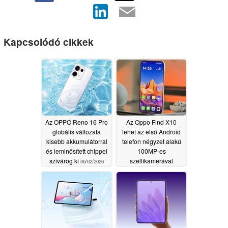
Kapcsolódó cikkek
Az OPPO Reno 16 Pro
Az Oppo Find X10
globális változata
lehet az első Android
kisebb akkumulátorral
telefon négyzet alakú
és leminősített chippel
100MP-es
szivárog ki
szelfikamerával
06/02/2026
05/30/2026