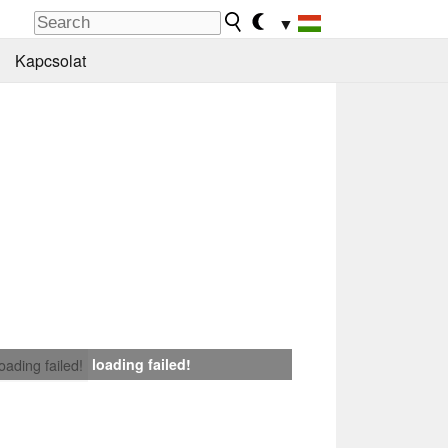
▼
Kapcsolat
loading failed!
loading failed!