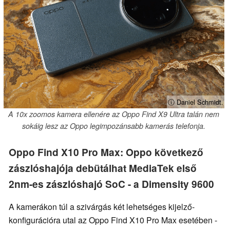
ⓘ Daniel Schmidt.
A 10x zoomos kamera ellenére az Oppo Find X9 Ultra talán nem
sokáig lesz az Oppo legimpozánsabb kamerás telefonja.
Oppo Find X10 Pro Max: Oppo következő
zászlóshajója debütálhat MediaTek első
2nm-es zászlóshajó SoC - a Dimensity 9600
A kamerákon túl a szivárgás két lehetséges kijelző-
konfigurációra utal az Oppo Find X10 Pro Max esetében -