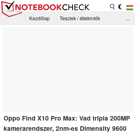
Kezdőlap
Tesztek / áttekintők
...
Hírek
GYIK / Technológia / Benchmarkok
Könyvtár
Kapcsolat
Oppo Find X10 Pro Max: Vad tripla 200MP
kamerarendszer, 2nm-es Dimensity 9600