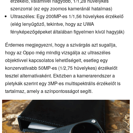
érzékelő, valamivel nagyobb, 1/1,28 hüvelykes
szenzorral (ez egy zoomos kameránál hatalmas)
Ultraszéles: Egy 200MP-es 1/1,56 hüvelykes érzékelő
(elég lenyűgöző, tekintve, hogy az UWA
fényképezőgépeket általában figyelmen kívül hagyják)
Érdemes megjegyezni, hogy a szivárgás azt sugallja,
hogy az Oppo még mindig vizsgálja az ultraszéles
objektívvel kapcsolatos lehetőségeit, esetleg egy
konzervatívabb 50MP-es (1/2,75 hüvelykes) érzékelőt
tesztel alternatívaként. Eközben a kamerarendszer a
pletykák szerint egy 3MP-es multispektrális érzékelőt is
tartalmaz, amely a színpontosságot segíti.