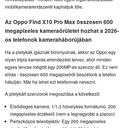
mobilkamerarendszerét kaphatjuk tőle.
Az Oppo Find X10 Pro Max összesen 600
megapixeles kameraőrületet hozhat a 2026-
os telefonok kameraháborújában
Ha a pletykák igaznak bizonyulnak, akkor az Oppo egy
olyan tripla kamerás elrendezést tervez, ahol minden
egyes lencse mögött egy 200MP-es szenzor áll. Ez nem
elírás - összesen 600 megapixelről beszélünk a telefon
hátulján. Már ha lehet ezt telefonnak nevezni.
A pletykált szenzorok megoszlása a következő:
Elsődleges kamera: 1/1,3 hüvelykes formátumú, 200
megapixeles érzékelő (nem a legnagyobb a piacon)
Periszkópos teleobjektív: Egy 200 megapixeles