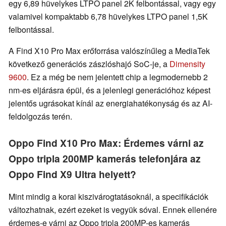
egy 6,89 hüvelykes LTPO panel 2K felbontással, vagy egy
valamivel kompaktabb 6,78 hüvelykes LTPO panel 1,5K
felbontással.
A Find X10 Pro Max erőforrása valószínűleg a MediaTek
következő generációs zászlóshajó SoC-je, a
Dimensity
9600
. Ez a még be nem jelentett chip a legmodernebb 2
nm-es eljárásra épül, és a jelenlegi generációhoz képest
jelentős ugrásokat kínál az energiahatékonyság és az AI-
feldolgozás terén.
Oppo Find X10 Pro Max: Érdemes várni az
Oppo tripla 200MP kamerás telefonjára az
Oppo Find X9 Ultra helyett?
Mint mindig a korai kiszivárogtatásoknál, a specifikációk
változhatnak, ezért ezeket is vegyük sóval. Ennek ellenére
érdemes-e várni az Oppo tripla 200MP-es kamerás