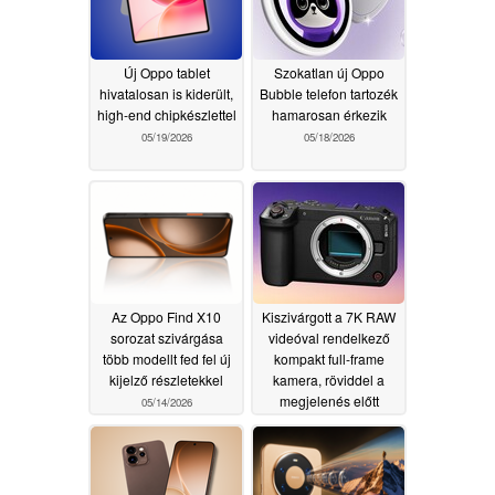
Új Oppo tablet
Szokatlan új Oppo
hivatalosan is kiderült,
Bubble telefon tartozék
high-end chipkészlettel
hamarosan érkezik
05/19/2026
05/18/2026
Az Oppo Find X10
Kiszivárgott a 7K RAW
sorozat szivárgása
videóval rendelkező
több modellt fed fel új
kompakt full-frame
kijelző részletekkel
kamera, röviddel a
megjelenés előtt
05/14/2026
05/12/2026