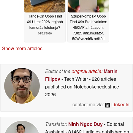
Hands-On Oppo Find
Szuperkompakt Oppo
X9 Ultra: 2026 legjobb
Find X9s Pro hivatalos:
kamerás telefonja?
450MP a hátlapon,
7,025 akkumulátor,
04/22/2026
50W vezeték nélküli
töltés
04/21/2026
Show more articles
Editor of the
original article
:
Martin
Filipov
- Tech Writer
- 228 articles
published on Notebookcheck
since
2026
contact me via:
LinkedIn
Translator:
Ninh Ngoc Duy
- Editorial
Assistant
- 814621 articles published on