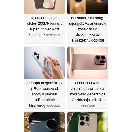
Új Oppo kompakt
Bocsánat, Samsung-
telefon 200MP kamera
rajongók: Az új Android
fejét a nemzetközi
zászlóshajó
kiadáshoz
visszahozza az
05/07/2026
elveszett 10x optikai
zoomos kamerát;
csatlakozik az Oppo
Find X9 Ultra-hoz
05/06/2026
Az Oppo megerősíti az
Oppo Find X10:
új Reno sorozatot,
Jelentős frissítések a
ahogy a globális
következő generációs
indítási ablak
zászlóshajó számára
kiszivárog
05/01/2026
04/29/2026