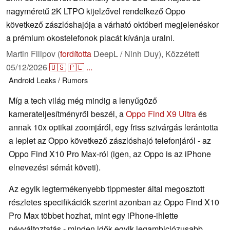
nagyméretű 2K LTPO kijelzővel rendelkező Oppo
következő zászlóshajója a várható októberi megjelenéskor
a prémium okostelefonok piacát kívánja uralni.
Martin Filipov (
fordította
DeepL / Ninh Duy),
Közzétett
05/12/2026
🇺🇸
🇵🇱
...
Android
Leaks / Rumors
Míg a tech világ még mindig a lenyűgöző
kamerateljesítményről beszél, a
Oppo Find X9 Ultra
és
annak 10x optikai zoomjáról, egy friss szivárgás lerántotta
a leplet az Oppo következő zászlóshajó telefonjáról - az
Oppo Find X10 Pro Max-ról (igen, az Oppo is az iPhone
elnevezési sémát követi).
Az egyik legtermékenyebb tippmester által megosztott
részletes specifikációk szerint azonban az Oppo Find X10
Pro Max többet hozhat, mint egy iPhone-ihlette
névváltoztatás - minden idők egyik legambiciózusabb