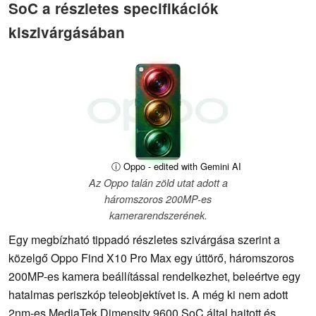
SoC a részletes specifikációk
kiszivárgásában
ⓘ Oppo - edited with Gemini AI
Az Oppo talán zöld utat adott a
háromszoros 200MP-es
kamerarendszerének.
Egy megbízható tippadó részletes szivárgása szerint a
közelgő Oppo Find X10 Pro Max egy úttörő, háromszoros
200MP-es kamera beállítással rendelkezhet, beleértve egy
hatalmas periszkóp teleobjektívet is. A még ki nem adott
2nm-es MediaTek Dimensity 9600 SoC által hajtott és