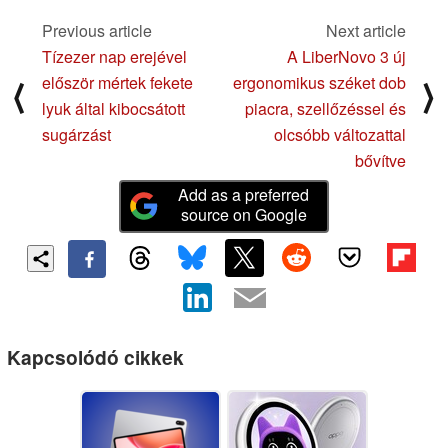
Previous article
Next article
Tízezer nap erejével
A LiberNovo 3 új
először mértek fekete
ergonomikus széket dob
⟨
⟩
lyuk által kibocsátott
piacra, szellőzéssel és
sugárzást
olcsóbb változattal
bővítve
Add as a preferred
source on Google
Kapcsolódó cikkek