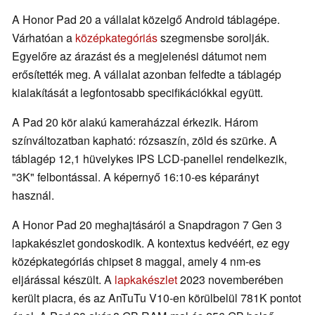
A Honor Pad 20 a vállalat közelgő Android táblagépe.
Várhatóan a
középkategóriás
szegmensbe sorolják.
Egyelőre az árazást és a megjelenési dátumot nem
erősítették meg. A vállalat azonban felfedte a táblagép
kialakítását a legfontosabb specifikációkkal együtt.
A Pad 20 kör alakú kameraházzal érkezik. Három
színváltozatban kapható: rózsaszín, zöld és szürke. A
táblagép 12,1 hüvelykes IPS LCD-panellel rendelkezik,
"3K" felbontással. A képernyő 16:10-es képarányt
használ.
A Honor Pad 20 meghajtásáról a Snapdragon 7 Gen 3
lapkakészlet gondoskodik. A kontextus kedvéért, ez egy
középkategóriás chipset 8 maggal, amely 4 nm-es
eljárással készült. A
lapkakészlet
2023 novemberében
került piacra, és az AnTuTu V10-en körülbelül 781K pontot