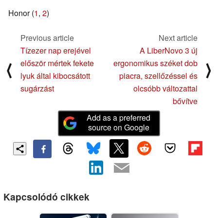
Honor (
1
,
2
)
Previous article
Next article
Tízezer nap erejével
A LiberNovo 3 új
először mértek fekete
ergonomikus széket dob
⟨
⟩
lyuk által kibocsátott
piacra, szellőzéssel és
sugárzást
olcsóbb változattal
bővítve
Add as a preferred
source on Google
Kapcsolódó cikkek