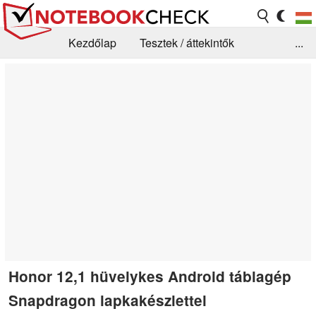
Kezdőlap
Tesztek / áttekintők
...
Hírek
GYIK / Technológia / Benchmarkok
Könyvtár
Kapcsolat
Honor 12,1 hüvelykes Android táblagép
Snapdragon lapkakészlettel