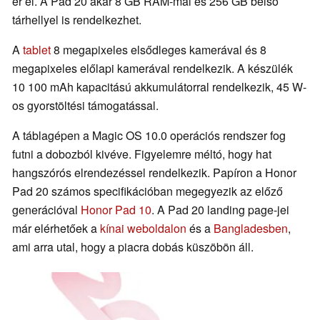
ér el. A Pad 20 akár 8 GB RAM-mal és 256 GB belső
tárhellyel is rendelkezhet.
A
tablet
8 megapixeles elsődleges kamerával és 8
megapixeles előlapi kamerával rendelkezik. A készülék
10 100 mAh kapacitású akkumulátorral rendelkezik, 45 W-
os gyorstöltési támogatással.
A táblagépen a Magic OS 10.0 operációs rendszer fog
futni a dobozból kivéve. Figyelemre méltó, hogy hat
hangszórós elrendezéssel rendelkezik. Papíron a Honor
Pad 20 számos specifikációban megegyezik az előző
generációval
Honor Pad 10
. A Pad 20 landing page-jei
már elérhetőek a
kínai weboldalon
és a
Bangladesben
,
ami arra utal, hogy a piacra dobás küszöbön áll.