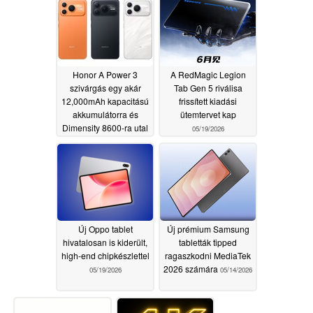
Honor A Power 3
A RedMagic Legion
szivárgás egy akár
Tab Gen 5 riválisa
12,000mAh kapacitású
frissített kiadási
akkumulátorra és
ütemtervet kap
Dimensity 8600-ra utal
05/19/2026
05/19/2026
Új Oppo tablet
Új prémium Samsung
hivatalosan is kiderült,
tabletták tipped
high-end chipkészlettel
ragaszkodni MediaTek
2026 számára
05/19/2026
05/14/2026