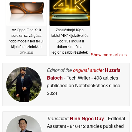
Az Oppo Find X10
Zászlóshajó iQoo
sorozat szivárgása
tablet "4K" kijelzővel és
több modellt fed fel új
iQoo 15T indulási
kijelző részletekkel
dátum kiderült a
legfontosabb részletek
05/14/2026
Show more articles
mellett
05/14/2026
Editor of the
original article
:
Huzefa
Baloch
- Tech Writer
- 493 articles
published on Notebookcheck
since
2024
Translator:
Ninh Ngoc Duy
- Editorial
Assistant
- 816412 articles published