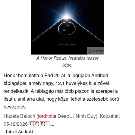
ⓘ Honor
A Honor Pad 20 hivatalos teaser
képe.
Honor bemutatta a Pad 20-at, a legújabb Android
táblagépét, amely nagy, 12,1 hüvelykes kijelzővel
rendelkezik. A táblagép már több piacon is szerepel a
listán, ami arra utal, hogy közel lehet a szélesebb körű
bevezetés.
Huzefa Baloch (
fordította
DeepL / Ninh Duy),
Közzétett
05/12/2026
🇺🇸
🇵🇱
...
Tablet
Android